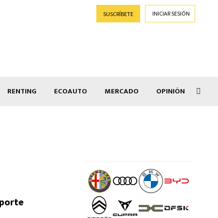
INICIAR SESIÓN
SUSCRÍBETE
RENTING
ECOAUTO
MERCADO
OPINIÓN
Goti
sporte