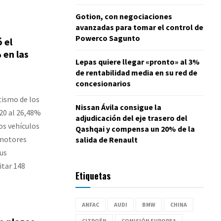
Gotion, con negociaciones
avanzadas para tomar el control de
Powerco Sagunto
 el
 en las
Lepas quiere llegar «pronto» al 3%
de rentabilidad media en su red de
concesionarios
tismo de los
Nissan Ávila consigue la
20 al 26,48%
adjudicación del eje trasero del
os vehículos
Qashqai y compensa un 20% de la
omotores
salida de Renault
sus
itar 148
Etiquetas
ANFAC
AUDI
BMW
CHINA
CITROËN
COMISIÓN EUROPEA