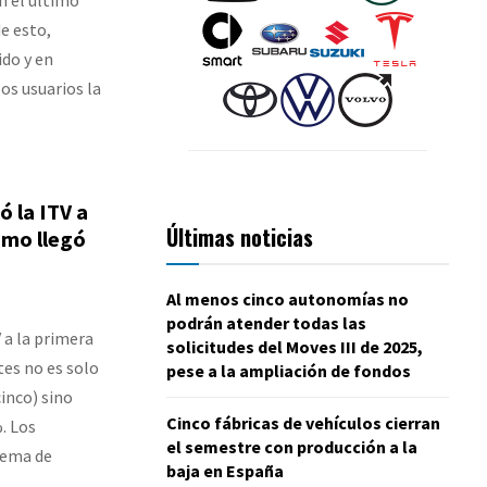
e esto,
do y en
os usuarios la
ó la ITV a
Últimas noticias
smo llegó
Al menos cinco autonomías no
podrán atender todas las
 a la primera
solicitudes del Moves III de 2025,
tes no es solo
pese a la ampliación de fondos
inco) sino
Cinco fábricas de vehículos cierran
. Los
el semestre con producción a la
tema de
baja en España