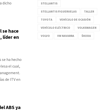
a dicho
STELLANTIS
STELLANTIS FIGUERUELAS
TALLER
TOYOTA
VEHÍCULO DE OCASIÓN
VEHÍCULO ELÉCTRICO
VOLKSWAGEN
l se hace
 líder en
VOLVO
VW NAVARRA
ŠKODA
s se ha hecho
lesa el cual,
 Management.
ías de ITV en
el ABS ya