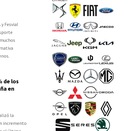
 y Fesvial
nsporte
e muchos
rmativa
enos.
% de los
aña en
lizó la
un incremento
n el último