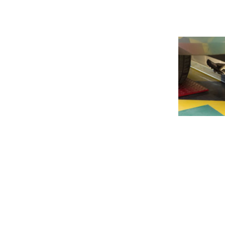
Pagina
de
entrad