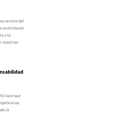
ma versión del
se controlarán
s y la
r nuestras
onsabilidad
92 hace que
ompetencias
ndo la