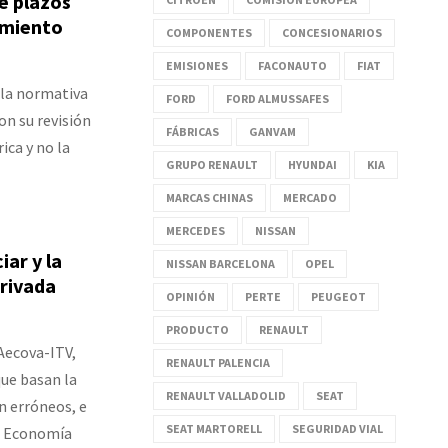
e plazos
namiento
COMPONENTES
CONCESIONARIOS
EMISIONES
FACONAUTO
FIAT
 la normativa
FORD
FORD ALMUSSAFES
on su revisión
FÁBRICAS
GANVAM
ica y no la
GRUPO RENAULT
HYUNDAI
KIA
MARCAS CHINAS
MERCADO
MERCEDES
NISSAN
ar y la
NISSAN BARCELONA
OPEL
privada
OPINIÓN
PERTE
PEUGEOT
PRODUCTO
RENAULT
Aecova-ITV,
RENAULT PALENCIA
que basan la
RENAULT VALLADOLID
SEAT
n erróneos, e
SEAT MARTORELL
SEGURIDAD VIAL
de Economía