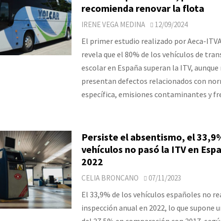
recomienda renovar la flota
IRENE VEGA MEDINA
12/09/2024
El primer estudio realizado por Aeca-ITVA
revela que el 80% de los vehículos de tra
escolar en España superan la ITV, aunqu
presentan defectos relacionados con no
específica, emisiones contaminantes y fr
Persiste el absentismo, el 33,9
vehículos no pasó la ITV en Esp
2022
CELIA BRONCANO
07/11/2023
El 33,9% de los vehículos españoles no rea
inspección anual en 2022, lo que supone 
del 27,5% en comparación con 2017, segú