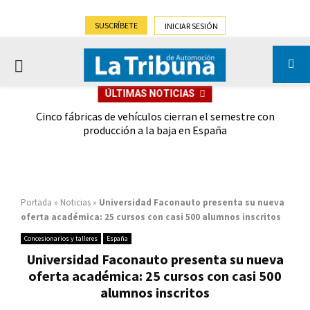
SUSCRÍBETE
INICIAR SESIÓN
PRIMARY
ÚLTIMAS NOTICIAS
MENU
 las
Cinco fábricas de vehículos cierran el semestre con
G
ión
producción a la baja en España
Portada
»
Noticias
»
Universidad Faconauto presenta su nueva
oferta académica: 25 cursos con casi 500 alumnos inscritos
Concesionarios y talleres
España
Universidad Faconauto presenta su nueva
oferta académica: 25 cursos con casi 500
alumnos inscritos