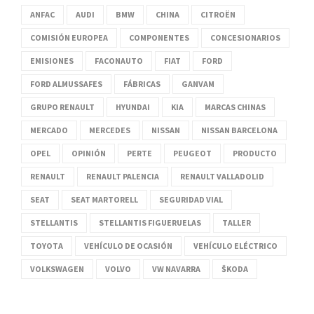
ANFAC
AUDI
BMW
CHINA
CITROËN
COMISIÓN EUROPEA
COMPONENTES
CONCESIONARIOS
EMISIONES
FACONAUTO
FIAT
FORD
FORD ALMUSSAFES
FÁBRICAS
GANVAM
GRUPO RENAULT
HYUNDAI
KIA
MARCAS CHINAS
MERCADO
MERCEDES
NISSAN
NISSAN BARCELONA
OPEL
OPINIÓN
PERTE
PEUGEOT
PRODUCTO
RENAULT
RENAULT PALENCIA
RENAULT VALLADOLID
SEAT
SEAT MARTORELL
SEGURIDAD VIAL
STELLANTIS
STELLANTIS FIGUERUELAS
TALLER
TOYOTA
VEHÍCULO DE OCASIÓN
VEHÍCULO ELÉCTRICO
VOLKSWAGEN
VOLVO
VW NAVARRA
ŠKODA