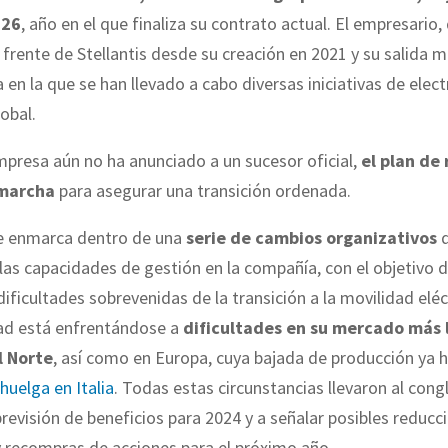
026
, año en el que finaliza su contrato actual. El empresario,
 frente de Stellantis desde su creación en 2021 y su salida ma
 en la que se han llevado a cabo diversas iniciativas de electr
obal.
presa aún no ha anunciado a un sucesor oficial,
el plan de
 marcha
para asegurar una transición ordenada.
se enmarca dentro de una
serie de cambios organizativos
q
 las capacidades de gestión en la compañía, con el objetivo 
dificultades sobrevenidas de la transición a la movilidad eléc
dad está enfrentándose a
dificultades en su mercado más 
l Norte
, así como en Europa, cuya bajada de producción ya 
huelga en Italia
. Todas estas circunstancias llevaron al con
previsión de beneficios para 2024 y a señalar posibles reducc
 recompras de acciones para el próximo año.