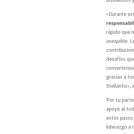
«Durante est
responsabil
rápido que n
asequible. L
contribucion
desafíos qu
convertirnos
gracias a to
Stellantis»,
Por su parte
apoyo al to
estos pasos 
liderazgo a