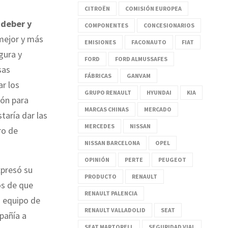
CITROËN
COMISIÓN EUROPEA
 deber y
COMPONENTES
CONCESIONARIOS
 mejor y más
EMISIONES
FACONAUTO
FIAT
gura y
FORD
FORD ALMUSSAFES
sas
FÁBRICAS
GANVAM
r los
GRUPO RENAULT
HYUNDAI
KIA
ión para
MARCAS CHINAS
MERCADO
taría dar las
MERCEDES
NISSAN
ro de
NISSAN BARCELONA
OPEL
OPINIÓN
PERTE
PEUGEOT
xpresó su
PRODUCTO
RENAULT
os de que
RENAULT PALENCIA
o equipo de
RENAULT VALLADOLID
SEAT
pañía a
SEAT MARTORELL
SEGURIDAD VIAL