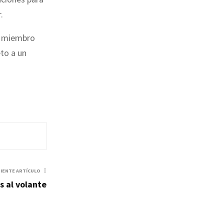
.
y miembro
to a un
UIENTE ARTÍCULO
 al volante