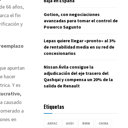
baja en España
 de 66 años,
Gotion, con negociaciones
rca el fin
avanzadas para tomar el control de
ificación y
Powerco Sagunto
Lepas quiere llegar «pronto» al 3%
 reemplazo
de rentabilidad media en su red de
concesionarios
Nissan Ávila consigue la
ue apuntan
adjudicación del eje trasero del
de hacer
Qashqai y compensa un 20% de la
trica. Y es
salida de Renault
lucrativo,
ha causado
Etiquetas
glomerado a
iones en
ANFAC
AUDI
BMW
CHINA