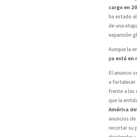
cargo en 2
ha estado al
de una etapa
expansión gl
Aunque la em
ya está en
El anuncio 
a fortalecer
frente a las 
que la enti
América de
anuncios de
recortar su 
dividendos y