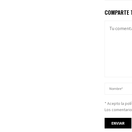
COMPARTE T
* Acepto la pol
Los comentario