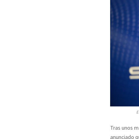
E
Tras unos me
anunciado 