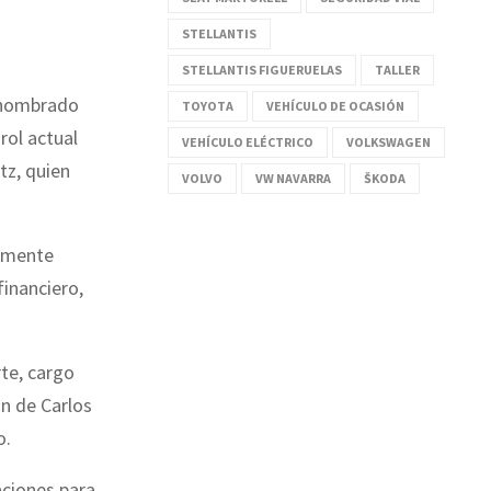
STELLANTIS
STELLANTIS FIGUERUELAS
TALLER
 nombrado
TOYOTA
VEHÍCULO DE OCASIÓN
rol actual
VEHÍCULO ELÉCTRICO
VOLKSWAGEN
z, quien
VOLVO
VW NAVARRA
ŠKODA
ormente
financiero,
te, cargo
n de Carlos
o.
aciones para