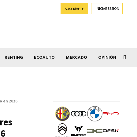
INICIAR SESIÓN
SUSCRÍBETE
RENTING
ECOAUTO
MERCADO
OPINIÓN
Goti
o en 2026
ares
26