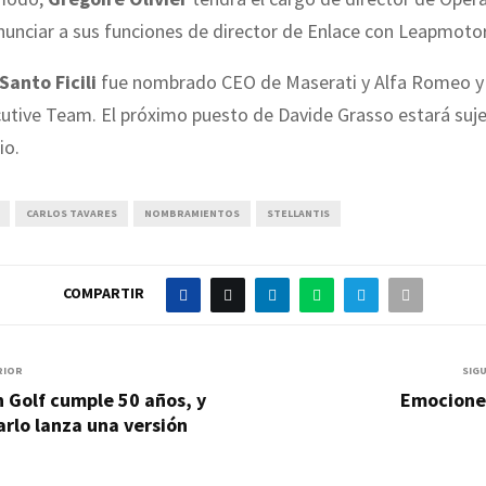
enunciar a sus funciones de director de Enlace con Leapmotor
Santo Ficili
fue nombrado CEO de Maserati y Alfa Romeo 
utive Team. El próximo puesto de Davide Grasso estará suje
io.
CARLOS TAVARES
NOMBRAMIENTOS
STELLANTIS
COMPARTIR
RIOR
SIG
 Golf cumple 50 años, y
Emociones
arlo lanza una versión