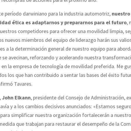
e período darwiniano para la industria automotriz,
nuestro
idad ética es adaptarnos y prepararnos para el futuro
,
uestros competidores para ofrecer una movilidad limpia, se
os nuevos miembros del equipo de liderazgo harán sus valio
es a la determinación general de nuestro equipo para aborda
e se avecinan, reforzando y acelerando nuestra transformac
 en la empresa de tecnología de movilidad preferida. Me gus
dos los que han contribuido a sentar las bases del éxito futu
 afirmó Tavares.
,
John Elkann
, presidente del Consejo de Administración, e
davía y a los cambios decisivos anunciados: «Estamos segur
para simplificar nuestra organización fortalecerán a nuestr
 medida que trabajan para restaurar el desempeño de la Com