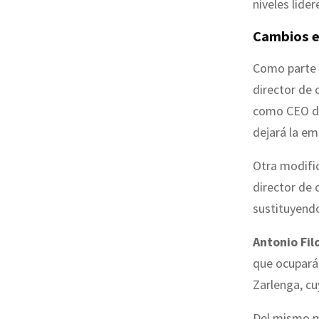
niveles líder
Cambios en
Como parte 
director de 
como CEO de
dejará la em
Otra modific
director de 
sustituyendo
Antonio Fil
que ocupará
Zarlenga, c
Del mismo 