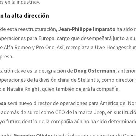
es en la industria».
 la alta dirección
de esta reestructuración,
Jean-Philippe Imparato
ha sido
operaciones para Europa, cargo que desempeñará junto a su 
 Alfa Romeo y Pro One. Así, reemplaza a Uwe Hochgeschurt
presa.
ación clave es la designación de
Doug Ostermann
, anteri
operaciones de la división china de Stellantis, como director 
 a Natalie Knight, quien también dejará la compañía.
osa
será nuevo director de operaciones para América del Nor
 además de su rol como CEO de la marca Jeep, en sustitució
uyo futuro dentro de la compañía aún no ha sido determinad
modo,
Gregoire Olivier
tendrá el cargo de director de Oper