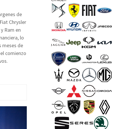
márgenes de
Fiat Chrysler
p y Ram en
nanciera, lo
as meses de
 el comienzo
vos.