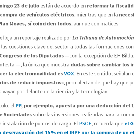
ingo 23 de julio
están de acuerdo en
reformar la fiscali
 compra de vehículos eléctricos
, mientras que en la
neces
Plan Moves, sí coinciden todos
, aunque con matices.
efleja un reportaje realizado por
La Tribuna de Automoción
 las cuestiones clave del sector a todas las formaciones co
Congreso de los Diputados
—con la excepción de EH Bildu
ntestar—, la única que muestra
dudas sobre cambiar los 
cer la electromovilidad es
VOX
. En este sentido, señalan
rios de reducir impuestos»
, pero alertan de que hay que p
s vayan por delante de la ciencia y la tecnología».
tulo, el
PP
, por ejemplo, apuesta por una deducción del 
e Sociedades
sobre las inversiones realizadas para la comp
la instalación de puntos de carga. El
PSOE
, recuerda que
el 
 desgravación del 15% en el IRPF por la compra de un e