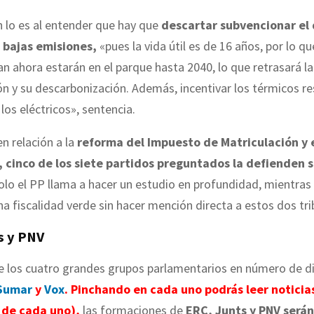
 lo es al entender que hay que
descartar subvencionar el d
 bajas emisiones,
«pues la vida útil es de 16 años, por lo q
n ahora estarán en el parque hasta 2040, lo que retrasará la
ión y su descarbonización. Además, incentivar los térmicos re
los eléctricos», sentencia.
en relación a la
reforma del Impuesto de Matriculación y 
, cinco de los siete partidos preguntados la defienden s
Solo el PP llama a hacer un estudio en profundidad, mientra
a fiscalidad verde sin hacer mención directa a estos dos tri
s y PNV
e los cuatro grandes grupos parlamentarios en número de d
Sumar
y
Vox
. Pinchando en cada uno podrás leer noticias
 de cada uno),
las formaciones de
ERC, Junts y PNV serán