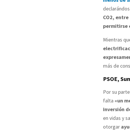
declarándo
CO2, entre 
permitirse 
Mientras q
electrificac
expresame
más de cons
PSOE, Sum
Por su parte
falta
«un me
inversión d
en vidas y s
otorgar
ayu