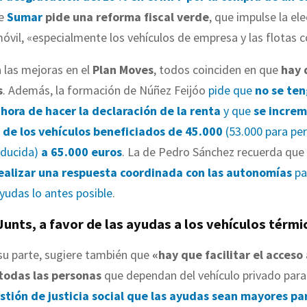
ue
Sumar
pide una reforma fiscal verde
, que impulse la ele
óvil, «especialmente los vehículos de empresa y las flotas 
a las mejoras en el
Plan Moves
, todos coinciden en que
hay q
s
. Además, la formación de Núñez Feijóo
pide que
no se ten
 hora de hacer la declaración de la renta
y que
se increm
 de los vehículos beneficiados de 45.000
(53.000 para pe
educida)
a 65.000 euros
. La de Pedro Sánchez recuerda que
ealizar una respuesta coordinada con las autonomías
pa
ayudas lo antes posible
.
Junts, a favor de las ayudas a los vehículos térmi
 su parte, sugiere también que
«hay que facilitar el acceso 
 todas las personas
que dependan del vehículo privado para 
stión de justicia social que las ayudas sean mayores par