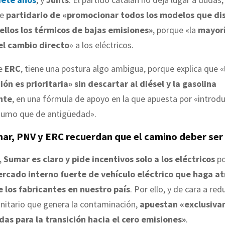
se
partidario de «promocionar todos los modelos que di
ellos los térmicos de bajas emisiones»
, porque «la
mayor
el cambio directo
» a los eléctricos.
ue
ERC
, tiene una postura algo ambigua, porque explica que «
ión es prioritaria» sin descartar al diésel y la gasolina
nte
, en una fórmula de apoyo en la que apuesta por «introduc
umo que de antigüedad».
ar, PNV y ERC recuerdan que el camino deber ser 
,
Sumar es claro y pide incentivos solo a los eléctricos
po
rcado interno fuerte de vehículo eléctrico que haga atr
e los fabricantes en nuestro país
. Por ello, y de cara a red
anitario que genera la contaminación,
apuestan «exclusiv
das para la transición hacia el cero emisiones»
.