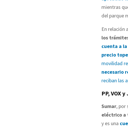
mientras q
del parque m
En relación 
los trámite
cuenta a la
precio tope
movilidad r
necesario r
reciban las 
PP, VOX y 
Sumar
, por
eléctrico a
y es una
cue