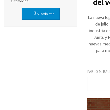
del v
automoción.
Suscribirme
La nueva le
de julio
industria d
Junts y P
nuevas medi
para me
PABLO M. BA