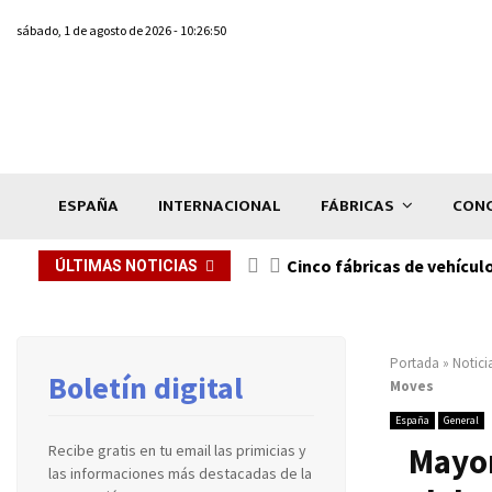
sábado, 1 de agosto de 2026 - 10:26:50
ESPAÑA
INTERNACIONAL
FÁBRICAS
CONC
n de...
Cinco fábricas de vehícul
ÚLTIMAS NOTICIAS
Portada
»
Notici
Boletín digital
Moves
España
General
Mayor
Recibe gratis en tu email las primicias y
las informaciones más destacadas de la