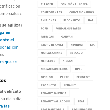
CITROËN
COMISIÓN EUROPEA
ctrificación
COMPONENTES
CONCESIONARIOS
comerciales».
EMISIONES
FACONAUTO
FIAT
ue agilizar
FORD
FORD ALMUSSAFES
ga en
FÁBRICAS
GANVAM
ente el
GRUPO RENAULT
HYUNDAI
KIA
rsonas con
MARCAS CHINAS
MERCADO
 es
MERCEDES
NISSAN
ra que se
NISSAN BARCELONA
OPEL
OPINIÓN
PERTE
PEUGEOT
cos
PRODUCTO
RENAULT
al vehículo
RENAULT PALENCIA
su día a día,
RENAULT VALLADOLID
SEAT
a las
SEAT MARTORELL
SEGURIDAD VIAL