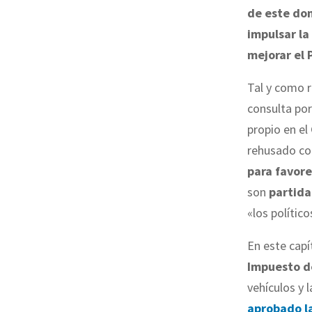
de este dom
impulsar la
mejorar el 
Tal y como r
consulta por
propio en el
rehusado co
para favore
son
partida
«los político
En este capí
Impuesto d
vehículos y 
aprobado la