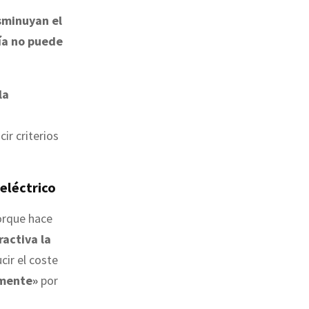
sminuyan el
ía no puede
la
ir criterios
eléctrico
rque hace
activa la
ucir el coste
amente»
por