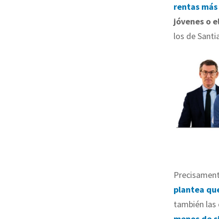
rentas más
jóvenes o e
los de Santi
Precisamente
plantea qu
también las
menos de s