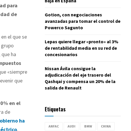
baja en España
dad para
idad de
Gotion, con negociaciones
avanzadas para tomar el control de
Powerco Sagunto
en el que se
Lepas quiere llegar «pronto» al 3%
n grupo
de rentabilidad media en su red de
, que ha
concesionarios
impuestos
Nissan Ávila consigue la
 que «siempre
adjudicación del eje trasero del
revenir que
Qashqai y compensa un 20% de la
salida de Renault
10% en el
Etiquetas
ra de
Gobierno ha
ANFAC
AUDI
BMW
CHINA
léctrico
,