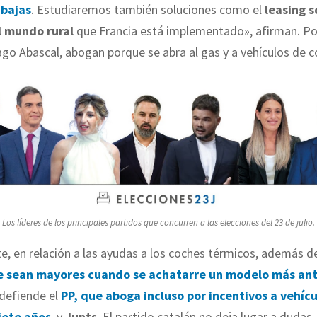
 bajas
. Estudiaremos también soluciones como el
leasing s
l mundo rural
que Francia está implementado», afirman. Por
ago Abascal, abogan porque se abra al gas y a vehículos de 
Los líderes de los principales partidos que concurren a las elecciones del 23 de julio.
, en relación a las ayudas a los coches térmicos, además d
e sean mayores cuando se achatarre un modelo más an
 defiende el
PP, que aboga incluso por incentivos a vehíc
iete años
, y
Junts
. El partido catalán no deja lugar a dudas,