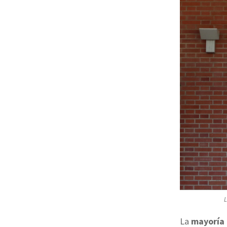
L
La
mayoría 