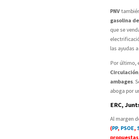
PNV
también
gasolina de
que se venda
electrificac
las ayudas a 
Por último, 
Circulación
ambages
. 
aboga por un
ERC, Junt
Al margen d
(
PP
,
PSOE
,
propuestas