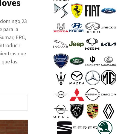
 Moves
e domingo 23
e para la
 Sumar, ERC,
introducir
mientras que
 que las