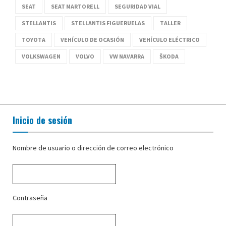
SEAT
SEAT MARTORELL
SEGURIDAD VIAL
STELLANTIS
STELLANTIS FIGUERUELAS
TALLER
TOYOTA
VEHÍCULO DE OCASIÓN
VEHÍCULO ELÉCTRICO
VOLKSWAGEN
VOLVO
VW NAVARRA
ŠKODA
Inicio de sesión
Nombre de usuario o dirección de correo electrónico
Contraseña