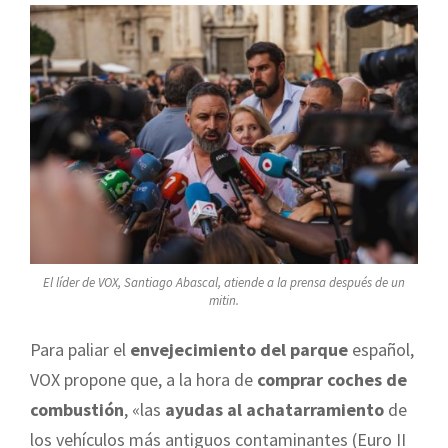
El líder de VOX, Santiago Abascal, atiende a la prensa después de un
mitin.
Para paliar el
envejecimiento del parque
español,
VOX propone que, a la hora de
comprar coches de
combustión
, «las
ayudas al achatarramiento
de
los vehículos más antiguos contaminantes (Euro II