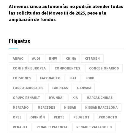
Al menos cinco autonomías no podrán atender todas
las solicitudes del Moves III de 2025, pese a la
ampliación de fondos
Etiquetas
ANFAC
AUDI
BMW
CHINA
CITROËN
COMISIÓN EUROPEA
COMPONENTES
CONCESIONARIOS
EMISIONES
FACONAUTO
FIAT
FORD
FORD ALMUSSAFES
FÁBRICAS
GANVAM
GRUPO RENAULT
HYUNDAI
KIA
MARCAS CHINAS
MERCADO
MERCEDES
NISSAN
NISSAN BARCELONA
OPEL
OPINIÓN
PERTE
PEUGEOT
PRODUCTO
RENAULT
RENAULT PALENCIA
RENAULT VALLADOLID