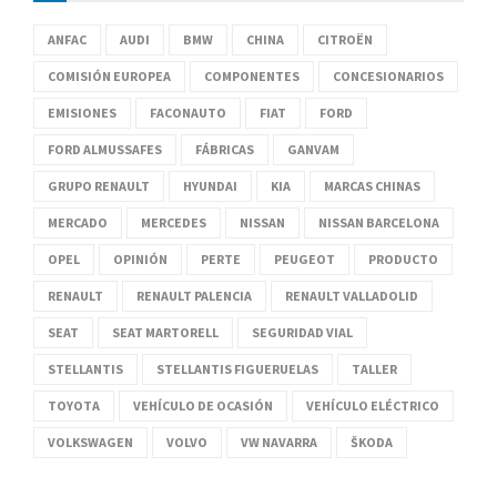
ANFAC
AUDI
BMW
CHINA
CITROËN
COMISIÓN EUROPEA
COMPONENTES
CONCESIONARIOS
EMISIONES
FACONAUTO
FIAT
FORD
FORD ALMUSSAFES
FÁBRICAS
GANVAM
GRUPO RENAULT
HYUNDAI
KIA
MARCAS CHINAS
MERCADO
MERCEDES
NISSAN
NISSAN BARCELONA
OPEL
OPINIÓN
PERTE
PEUGEOT
PRODUCTO
RENAULT
RENAULT PALENCIA
RENAULT VALLADOLID
SEAT
SEAT MARTORELL
SEGURIDAD VIAL
STELLANTIS
STELLANTIS FIGUERUELAS
TALLER
TOYOTA
VEHÍCULO DE OCASIÓN
VEHÍCULO ELÉCTRICO
VOLKSWAGEN
VOLVO
VW NAVARRA
ŠKODA