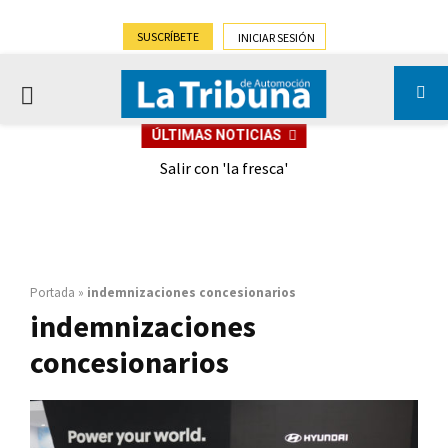
SUSCRÍBETE
INICIAR SESIÓN
PRIMARY
ÚLTIMAS NOTICIAS
MENU
eely
Salir con 'la fresca'
Portada
»
indemnizaciones concesionarios
indemnizaciones
concesionarios