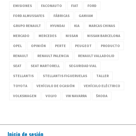
EMISIONES
FACONAUTO
FIAT
FORD
FORD ALMUSSAFES
FÁBRICAS
GANVAM
GRUPO RENAULT
HYUNDAI
KIA
MARCAS CHINAS
MERCADO
MERCEDES
NISSAN
NISSAN BARCELONA
OPEL
OPINIÓN
PERTE
PEUGEOT
PRODUCTO
RENAULT
RENAULT PALENCIA
RENAULT VALLADOLID
SEAT
SEAT MARTORELL
SEGURIDAD VIAL
STELLANTIS
STELLANTIS FIGUERUELAS
TALLER
TOYOTA
VEHÍCULO DE OCASIÓN
VEHÍCULO ELÉCTRICO
VOLKSWAGEN
VOLVO
VW NAVARRA
ŠKODA
Inicio de sesión