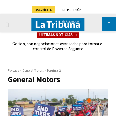
SUSCRÍBETE
INICIAR SESIÓN
PRIMARY
ÚLTIMAS NOTICIAS
MENU
Gotion, con negociaciones avanzadas para tomar el
Nis
control de Powerco Sagunto
Q
Portada
»
General Motors
»
Página 2
General Motors