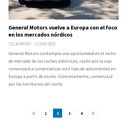
General Motors vuelve a Europa con el foco
en los mercados nórdicos
CELIA MORO
12/05/2023
General Motors contempla una oportunidad en el nicho
de mercado de los coches eléctricos, razón por la cual
comenzará a comercializar este tipo de automóviles en
Europa a partir de otoño. Concretamente, comenzará
por los territorios del norte.
Paginación
1
2
3
4
de