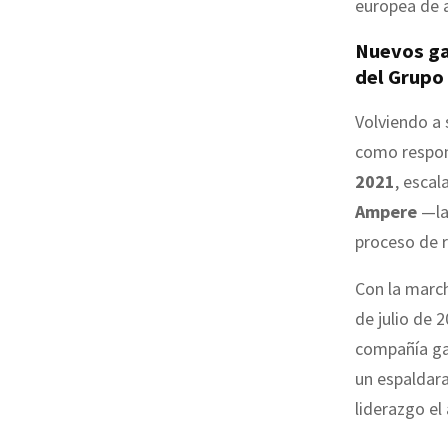
europea de 
Nuevos ga
del Grupo
Volviendo a 
como respon
2021
, esca
Ampere
—la 
proceso de r
Con la marc
de julio de 
compañía gal
un espaldar
liderazgo el