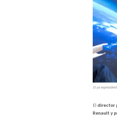
El ya expresident
El
director 
Renault y 