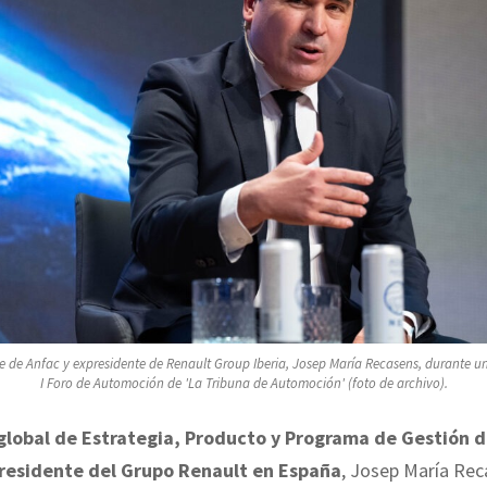
e de Anfac y expresidente de Renault Group Iberia, Josep María Recasens, durante un
I Foro de Automoción de 'La Tribuna de Automoción' (foto de archivo).
global de Estrategia, Producto y Programa de Gestión 
presidente del Grupo Renault en España
, Josep María Rec