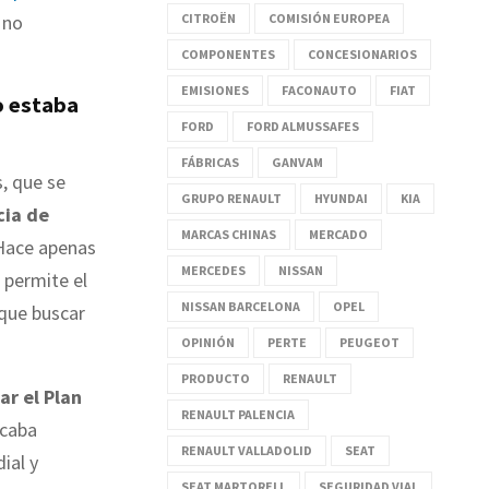
CITROËN
COMISIÓN EUROPEA
 no
COMPONENTES
CONCESIONARIOS
EMISIONES
FACONAUTO
FIAT
o estaba
FORD
FORD ALMUSSAFES
FÁBRICAS
GANVAM
, que se
GRUPO RENAULT
HYUNDAI
KIA
cia de
MARCAS CHINAS
MERCADO
 Hace apenas
MERCEDES
NISSAN
 permite el
NISSAN BARCELONA
OPEL
 que buscar
OPINIÓN
PERTE
PEUGEOT
PRODUCTO
RENAULT
ar el Plan
RENAULT PALENCIA
scaba
RENAULT VALLADOLID
SEAT
ial y
SEAT MARTORELL
SEGURIDAD VIAL