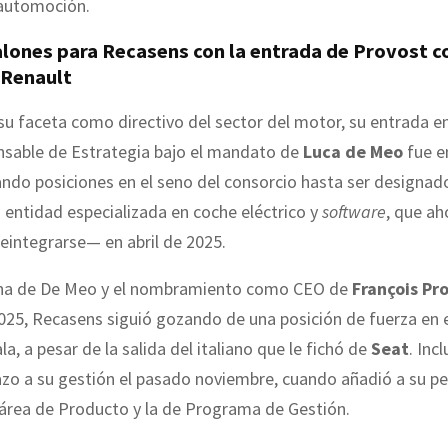
automoción.
lones para Recasens con la entrada de Provost 
 Renault
su faceta como directivo del sector del motor, su entrada e
sable de Estrategia bajo el mandato de
Luca de Meo
fue e
lando posiciones en el seno del consorcio hasta ser designa
entidad especializada en coche eléctrico y
software
, que ah
eintegrarse— en abril de 2025.
ha de De Meo y el nombramiento como CEO de
François Pr
2025, Recasens siguió gozando de una posición de fuerza en e
a, a pesar de la salida del italiano que le fichó de
Seat
. Inc
azo a su gestión el pasado noviembre, cuando añadió a su p
 área de Producto y la de Programa de Gestión.