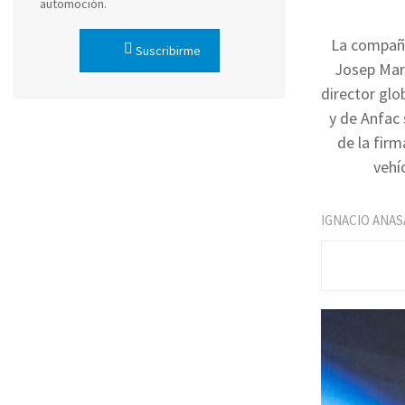
automoción.
La compañí
Suscribirme
Josep Marí
director glo
y de Anfac
de la firm
vehí
IGNACIO ANAS