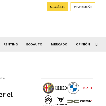
INICIAR SESIÓN
SUSCRÍBETE
RENTING
ECOAUTO
MERCADO
OPINIÓN
Goti
ndra
r el