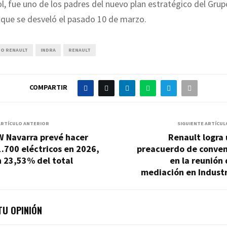
l, fue uno de los padres del nuevo plan estratégico del Grup
, que se desveló el pasado 10 de marzo.
O RENAULT
INDRA
RENAULT
COMPARTIR
ARTÍCULO ANTERIOR
SIGUIENTE ARTÍCUL
W Navarra prevé hacer
Renault logra
.700 eléctricos en 2026,
preacuerdo de conven
 23,53% del total
en la reunión
mediación en Industr
U OPINIÓN