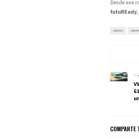
Desde ese ro
futuREady
ANFAC
GRUP
V
61
un
COMPARTE T