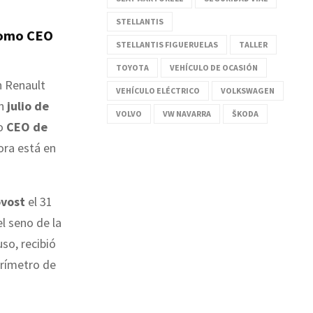
STELLANTIS
como CEO
STELLANTIS FIGUERUELAS
TALLER
TOYOTA
VEHÍCULO DE OCASIÓN
n Renault
VEHÍCULO ELÉCTRICO
VOLKSWAGEN
n
julio de
VOLVO
VW NAVARRA
ŠKODA
do
CEO de
ora está en
ovost
el 31
l seno de la
luso, recibió
erímetro de