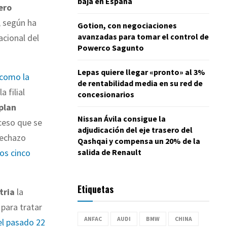
baja en España
ero
, según ha
Gotion, con negociaciones
avanzadas para tomar el control de
cional del
Powerco Sagunto
Lepas quiere llegar «pronto» al 3%
como la
de rentabilidad media en su red de
 filial
concesionarios
plan
Nissan Ávila consigue la
oceso que se
adjudicación del eje trasero del
rechazo
Qashqai y compensa un 20% de la
salida de Renault
los cinco
Etiquetas
tria
la
, para tratar
ANFAC
AUDI
BMW
CHINA
el pasado 22