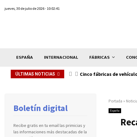
jueves, 30 de julio de 2026 - 10:02:41
ESPAÑA
INTERNACIONAL
FÁBRICAS
CONC
n de...
Cinco fábricas de vehícul
ÚLTIMAS NOTICIAS
Portada
»
Notici
Boletín digital
España
Rec
Recibe gratis en tu email las primicias y
las informaciones más destacadas de la