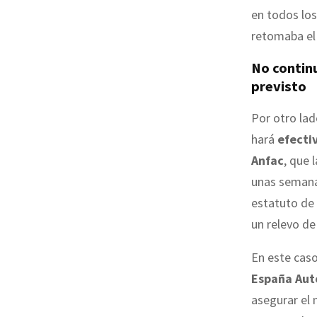
en todos los
retomaba el
No contin
previsto
Por otro lad
hará
efecti
Anfac
, que 
unas semanas
estatuto de 
un relevo d
En este caso
España Aut
asegurar el