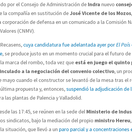
do por el Consejo de Administración de
Indra
nuevo
consej
 la compañía en sustitución de
José Vicente de los Mozos
a corporación de defensa en un comunicado a la Comisión Na
Valores (CNMV).
e Recasens,
cuya candidatura fue adelantada ayer por
El País
e
, se produce justo en un momento crucial para el futuro de la
 la marca del rombo, toda vez que
está en juego el quinto 
vinculado a la negociación del convenio colectivo
, un pr
de mayo cuando el constructor se levantó de la mesa tras el 
u última propuesta y, entonces,
suspendió la adjudicación de 
a las plantas de Palencia y Valladolid.
esde las 17:45, se reúnen en la sede del
Ministerio de Indus
os sindicatos, bajo la mediación del propio
ministro Hereu
la situación, que llevó a un
paro parcial y a concentraciones 