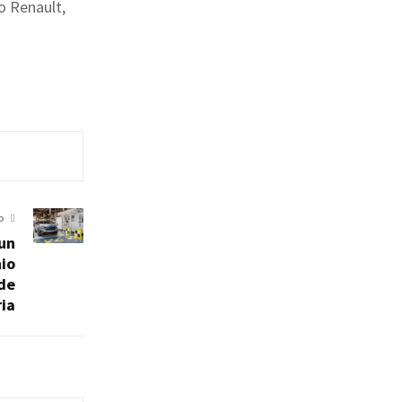
o Renault,
O
 un
io
 de
ia