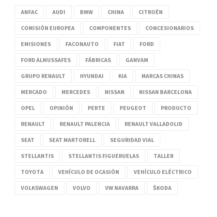
ANFAC
AUDI
BMW
CHINA
CITROËN
COMISIÓN EUROPEA
COMPONENTES
CONCESIONARIOS
EMISIONES
FACONAUTO
FIAT
FORD
FORD ALMUSSAFES
FÁBRICAS
GANVAM
GRUPO RENAULT
HYUNDAI
KIA
MARCAS CHINAS
MERCADO
MERCEDES
NISSAN
NISSAN BARCELONA
OPEL
OPINIÓN
PERTE
PEUGEOT
PRODUCTO
RENAULT
RENAULT PALENCIA
RENAULT VALLADOLID
SEAT
SEAT MARTORELL
SEGURIDAD VIAL
STELLANTIS
STELLANTIS FIGUERUELAS
TALLER
TOYOTA
VEHÍCULO DE OCASIÓN
VEHÍCULO ELÉCTRICO
VOLKSWAGEN
VOLVO
VW NAVARRA
ŠKODA