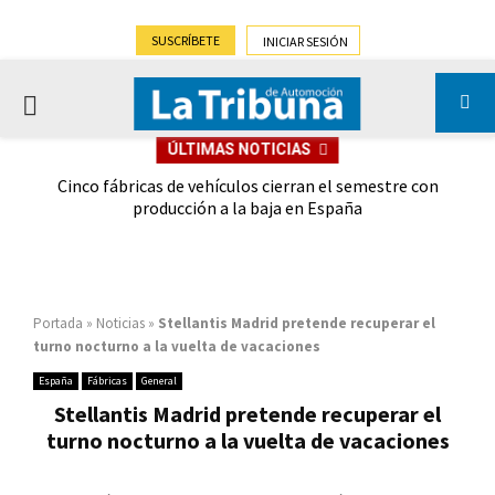
SUSCRÍBETE
INICIAR SESIÓN
PRIMARY
ÚLTIMAS NOTICIAS
MENU
 las
Cinco fábricas de vehículos cierran el semestre con
G
ión
producción a la baja en España
Portada
»
Noticias
»
Stellantis Madrid pretende recuperar el
turno nocturno a la vuelta de vacaciones
España
Fábricas
General
Stellantis Madrid pretende recuperar el
turno nocturno a la vuelta de vacaciones