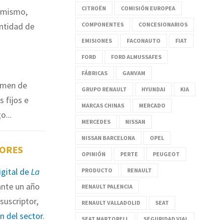
CITROËN
COMISIÓN EUROPEA
simismo,
COMPONENTES
CONCESIONARIOS
entidad de
EMISIONES
FACONAUTO
FIAT
FORD
FORD ALMUSSAFES
FÁBRICAS
GANVAM
lumen de
GRUPO RENAULT
HYUNDAI
KIA
 fijos e
MARCAS CHINAS
MERCADO
o...
MERCEDES
NISSAN
NISSAN BARCELONA
OPEL
TORES
OPINIÓN
PERTE
PEUGEOT
igital de
La
PRODUCTO
RENAULT
nte un año
RENAULT PALENCIA
suscriptor,
RENAULT VALLADOLID
SEAT
ón del sector
.
SEAT MARTORELL
SEGURIDAD VIAL