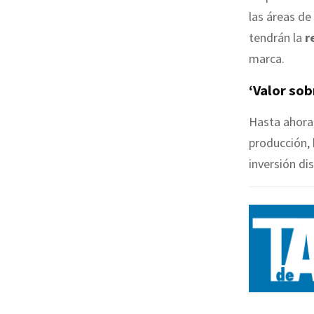
las áreas de
tendrán la
r
marca.
‘Valor so
Hasta ahora,
producción, 
inversión di