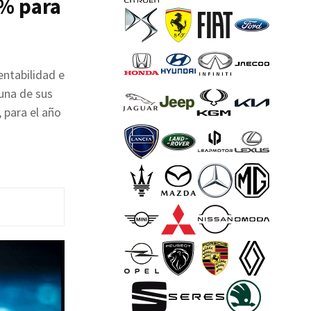
1% para
entabilidad e
 una de sus
, para el año