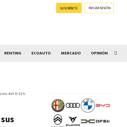
INICIAR SESIÓN
SUSCRÍBETE
RENTING
ECOAUTO
MERCADO
OPINIÓN
Goti
orno del 9-11%
 sus