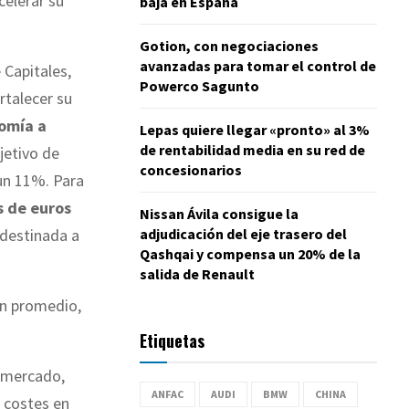
celerar su
baja en España
Gotion, con negociaciones
avanzadas para tomar el control de
 Capitales,
Powerco Sagunto
rtalecer su
omía a
Lepas quiere llegar «pronto» al 3%
de rentabilidad media en su red de
jetivo de
concesionarios
 un 11%. Para
s de euros
Nissan Ávila consigue la
adjudicación del eje trasero del
 destinada a
Qashqai y compensa un 20% de la
salida de Renault
n promedio,
Etiquetas
l mercado,
ANFAC
AUDI
BMW
CHINA
 costes en