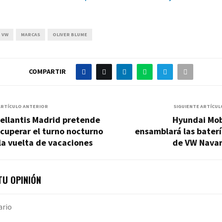
 VW
MARCAS
OLIVER BLUME
COMPARTIR
ARTÍCULO ANTERIOR
SIGUIENTE ARTÍCUL
ellantis Madrid pretende
Hyundai Mob
cuperar el turno nocturno
ensamblará las bater
la vuelta de vacaciones
de VW Navar
U OPINIÓN