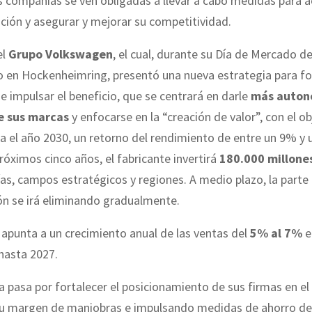
as compañías se ven obligadas a llevar a cabo medidas para a
ición y asegurar y mejorar su competitividad.
el
Grupo Volkswagen
, el cual, durante su Día de Mercado de
io en Hockenheimring, presentó una nueva estrategia para fo
 e impulsar el beneficio, que se centrará en darle
más auton
e sus marcas
y enfocarse en la “creación de valor”, con el ob
ra el año 2030, un retorno del rendimiento de entre un 9% y
 próximos cinco años, el fabricante invertirá
180.000 millone
as, campos estratégicos y regiones. A medio plazo, la parte
ón se irá eliminando gradualmente.
o apunta a un crecimiento anual de las ventas del
5% al 7%
e
hasta 2027.
a pasa por fortalecer el posicionamiento de sus firmas en e
u margen de maniobras e impulsando medidas de ahorro de