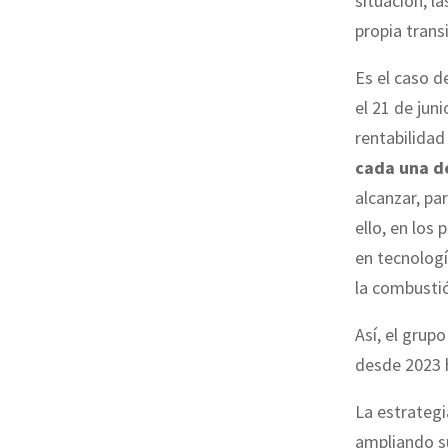
situación, l
propia trans
Es el caso d
el 21 de jun
rentabilidad
cada una d
alcanzar, pa
ello, en los
en tecnologí
la combusti
Así, el grup
desde 2023 
La estrategi
ampliando s