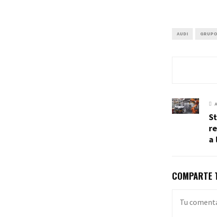
AUDI
GRUPO
St
re
a 
COMPARTE T