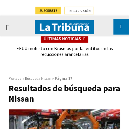
SUSCRÍBETE
INICIAR SESIÓN
PRIMARY
ÚLTIMAS NOTICIAS
MENU
ueva
EEUU molesto con Bruselas por la lentitud en las
Andr
reducciones arancelarias
Portada
»
Búsqueda Nissan
»
Página 87
Resultados de búsqueda para
Nissan