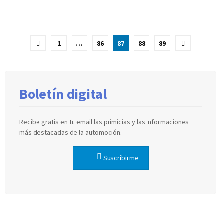
Paginación
1
…
86
87
88
89
de
entradas
Boletín digital
Recibe gratis en tu email las primicias y las informaciones
más destacadas de la automoción.
Suscribirme