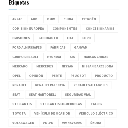
Etiquetas
ANFAC
AUDI
BMW
CHINA
CITROËN
COMISIÓN EUROPEA
COMPONENTES
CONCESIONARIOS
EMISIONES
FACONAUTO
FIAT
FORD
FORD ALMUSSAFES
FÁBRICAS
GANVAM
GRUPO RENAULT
HYUNDAI
KIA
MARCAS CHINAS
MERCADO
MERCEDES
NISSAN
NISSAN BARCELONA
OPEL
OPINIÓN
PERTE
PEUGEOT
PRODUCTO
RENAULT
RENAULT PALENCIA
RENAULT VALLADOLID
SEAT
SEAT MARTORELL
SEGURIDAD VIAL
STELLANTIS
STELLANTIS FIGUERUELAS
TALLER
TOYOTA
VEHÍCULO DE OCASIÓN
VEHÍCULO ELÉCTRICO
VOLKSWAGEN
VOLVO
VW NAVARRA
ŠKODA