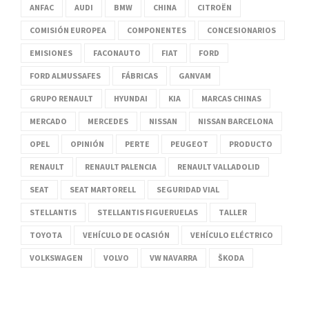
ANFAC
AUDI
BMW
CHINA
CITROËN
COMISIÓN EUROPEA
COMPONENTES
CONCESIONARIOS
EMISIONES
FACONAUTO
FIAT
FORD
FORD ALMUSSAFES
FÁBRICAS
GANVAM
GRUPO RENAULT
HYUNDAI
KIA
MARCAS CHINAS
MERCADO
MERCEDES
NISSAN
NISSAN BARCELONA
OPEL
OPINIÓN
PERTE
PEUGEOT
PRODUCTO
RENAULT
RENAULT PALENCIA
RENAULT VALLADOLID
SEAT
SEAT MARTORELL
SEGURIDAD VIAL
STELLANTIS
STELLANTIS FIGUERUELAS
TALLER
TOYOTA
VEHÍCULO DE OCASIÓN
VEHÍCULO ELÉCTRICO
VOLKSWAGEN
VOLVO
VW NAVARRA
ŠKODA