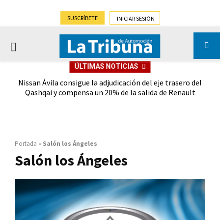
SUSCRÍBETE
INICIAR SESIÓN
PRIMARY
ÚLTIMAS NOTICIAS
MENU
 del
Al menos cinco autonomías no podrán atender todas las
C
lt
solicitudes del Moves III de 2025, pese a la ampliación
de...
Portada
»
Salón los Ángeles
Salón los Ángeles