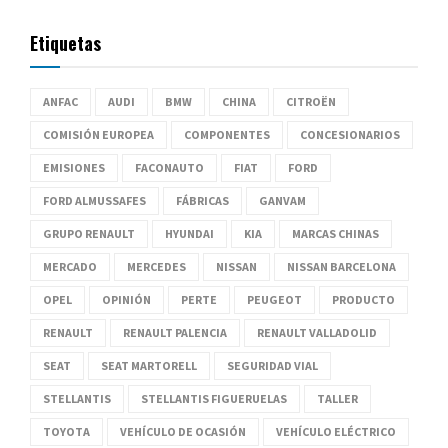
Etiquetas
ANFAC
AUDI
BMW
CHINA
CITROËN
COMISIÓN EUROPEA
COMPONENTES
CONCESIONARIOS
EMISIONES
FACONAUTO
FIAT
FORD
FORD ALMUSSAFES
FÁBRICAS
GANVAM
GRUPO RENAULT
HYUNDAI
KIA
MARCAS CHINAS
MERCADO
MERCEDES
NISSAN
NISSAN BARCELONA
OPEL
OPINIÓN
PERTE
PEUGEOT
PRODUCTO
RENAULT
RENAULT PALENCIA
RENAULT VALLADOLID
SEAT
SEAT MARTORELL
SEGURIDAD VIAL
STELLANTIS
STELLANTIS FIGUERUELAS
TALLER
TOYOTA
VEHÍCULO DE OCASIÓN
VEHÍCULO ELÉCTRICO