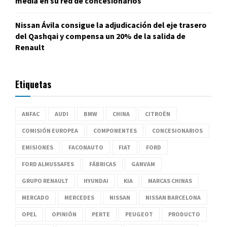
media en su red de concesionarios
Nissan Ávila consigue la adjudicación del eje trasero
del Qashqai y compensa un 20% de la salida de
Renault
Etiquetas
ANFAC
AUDI
BMW
CHINA
CITROËN
COMISIÓN EUROPEA
COMPONENTES
CONCESIONARIOS
EMISIONES
FACONAUTO
FIAT
FORD
FORD ALMUSSAFES
FÁBRICAS
GANVAM
GRUPO RENAULT
HYUNDAI
KIA
MARCAS CHINAS
MERCADO
MERCEDES
NISSAN
NISSAN BARCELONA
OPEL
OPINIÓN
PERTE
PEUGEOT
PRODUCTO