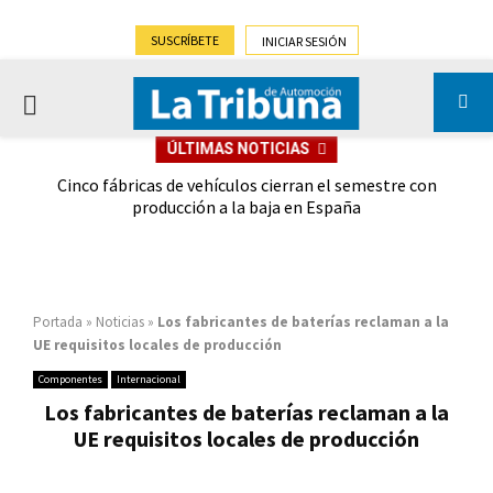
SUSCRÍBETE
INICIAR SESIÓN
PRIMARY
ÚLTIMAS NOTICIAS
MENU
 las
Cinco fábricas de vehículos cierran el semestre con
G
ión
producción a la baja en España
Portada
»
Noticias
»
Los fabricantes de baterías reclaman a la
UE requisitos locales de producción
Componentes
Internacional
Los fabricantes de baterías reclaman a la
UE requisitos locales de producción