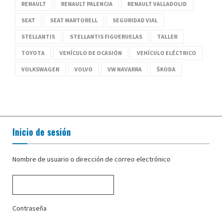
RENAULT
RENAULT PALENCIA
RENAULT VALLADOLID
SEAT
SEAT MARTORELL
SEGURIDAD VIAL
STELLANTIS
STELLANTIS FIGUERUELAS
TALLER
TOYOTA
VEHÍCULO DE OCASIÓN
VEHÍCULO ELÉCTRICO
VOLKSWAGEN
VOLVO
VW NAVARRA
ŠKODA
Inicio de sesión
Nombre de usuario o dirección de correo electrónico
Contraseña