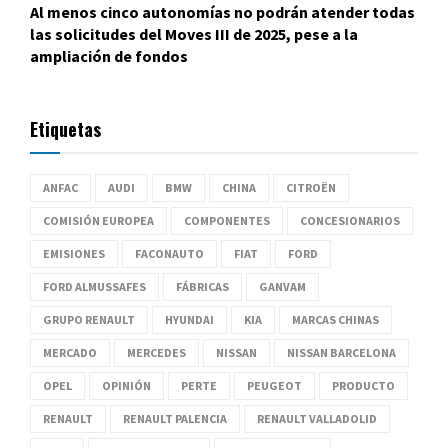
Al menos cinco autonomías no podrán atender todas
las solicitudes del Moves III de 2025, pese a la
ampliación de fondos
Etiquetas
ANFAC
AUDI
BMW
CHINA
CITROËN
COMISIÓN EUROPEA
COMPONENTES
CONCESIONARIOS
EMISIONES
FACONAUTO
FIAT
FORD
FORD ALMUSSAFES
FÁBRICAS
GANVAM
GRUPO RENAULT
HYUNDAI
KIA
MARCAS CHINAS
MERCADO
MERCEDES
NISSAN
NISSAN BARCELONA
OPEL
OPINIÓN
PERTE
PEUGEOT
PRODUCTO
RENAULT
RENAULT PALENCIA
RENAULT VALLADOLID