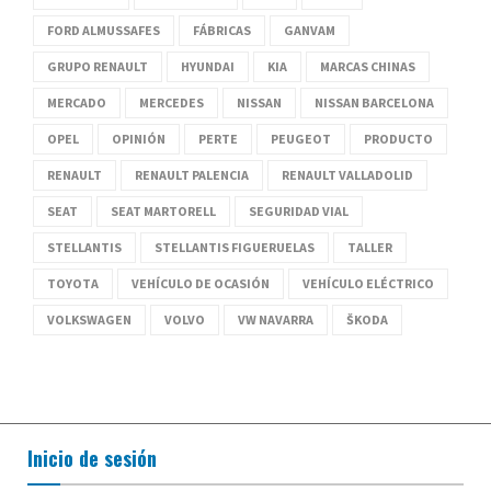
FORD ALMUSSAFES
FÁBRICAS
GANVAM
GRUPO RENAULT
HYUNDAI
KIA
MARCAS CHINAS
MERCADO
MERCEDES
NISSAN
NISSAN BARCELONA
OPEL
OPINIÓN
PERTE
PEUGEOT
PRODUCTO
RENAULT
RENAULT PALENCIA
RENAULT VALLADOLID
SEAT
SEAT MARTORELL
SEGURIDAD VIAL
STELLANTIS
STELLANTIS FIGUERUELAS
TALLER
TOYOTA
VEHÍCULO DE OCASIÓN
VEHÍCULO ELÉCTRICO
VOLKSWAGEN
VOLVO
VW NAVARRA
ŠKODA
Inicio de sesión