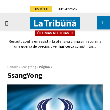
SUSCRÍBETE
INICIAR SESIÓN
PRIMARY
ÚLTIMAS NOTICIAS
MENU
oches
Renault confía en resistir la ofensiva china sin recurrir a
Ebro
028
una guerra de precios y ve más cerca cumplir los...
Portada
»
SsangYong
»
Página 2
SsangYong