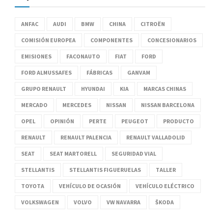
ANFAC
AUDI
BMW
CHINA
CITROËN
COMISIÓN EUROPEA
COMPONENTES
CONCESIONARIOS
EMISIONES
FACONAUTO
FIAT
FORD
FORD ALMUSSAFES
FÁBRICAS
GANVAM
GRUPO RENAULT
HYUNDAI
KIA
MARCAS CHINAS
MERCADO
MERCEDES
NISSAN
NISSAN BARCELONA
OPEL
OPINIÓN
PERTE
PEUGEOT
PRODUCTO
RENAULT
RENAULT PALENCIA
RENAULT VALLADOLID
SEAT
SEAT MARTORELL
SEGURIDAD VIAL
STELLANTIS
STELLANTIS FIGUERUELAS
TALLER
TOYOTA
VEHÍCULO DE OCASIÓN
VEHÍCULO ELÉCTRICO
VOLKSWAGEN
VOLVO
VW NAVARRA
ŠKODA