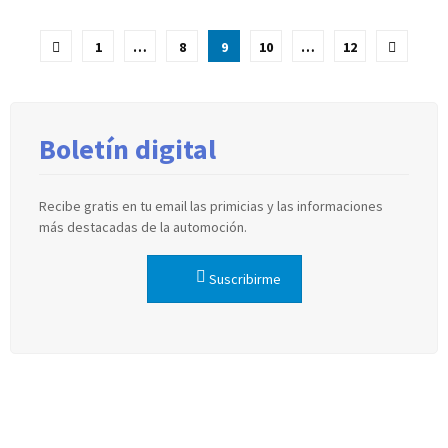
Paginación
1
…
8
9
10
…
12
de
entradas
Boletín digital
Recibe gratis en tu email las primicias y las informaciones
más destacadas de la automoción.
Suscribirme