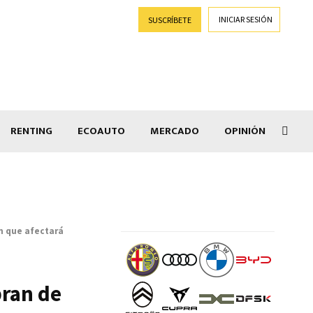
INICIAR SESIÓN
SUSCRÍBETE
RENTING
ECOAUTO
MERCADO
OPINIÓN
Lepa
an que afectará
bran de