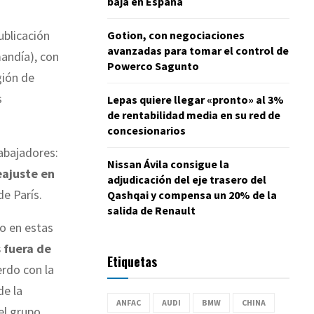
baja en España
ublicación
Gotion, con negociaciones
avanzadas para tomar el control de
andía), con
Powerco Sagunto
egión de
s
Lepas quiere llegar «pronto» al 3%
de rentabilidad media en su red de
concesionarios
abajadores:
Nissan Ávila consigue la
eajuste en
adjudicación del eje trasero del
e París.
Qashqai y compensa un 20% de la
salida de Renault
bo en estas
 fuera de
Etiquetas
rdo con la
de la
ANFAC
AUDI
BMW
CHINA
el grupo,