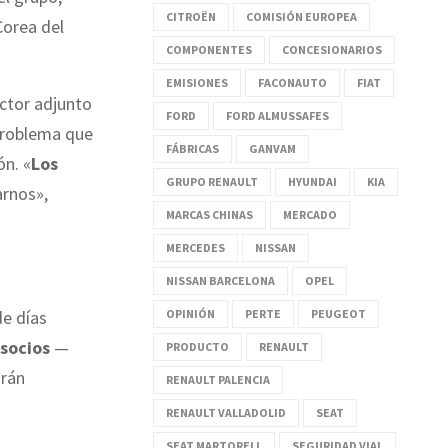
CITROËN
COMISIÓN EUROPEA
Corea del
COMPONENTES
CONCESIONARIOS
EMISIONES
FACONAUTO
FIAT
rector adjunto
FORD
FORD ALMUSSAFES
 problema que
FÁBRICAS
GANVAM
ón. «
Los
GRUPO RENAULT
HYUNDAI
KIA
rnos»,
MARCAS CHINAS
MERCADO
MERCEDES
NISSAN
NISSAN BARCELONA
OPEL
OPINIÓN
PERTE
PEUGEOT
de días
 socios
—
PRODUCTO
RENAULT
arán
RENAULT PALENCIA
RENAULT VALLADOLID
SEAT
SEAT MARTORELL
SEGURIDAD VIAL