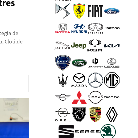
tres
tegia de
, Clotilde