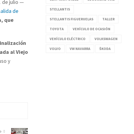
 de julio —
STELLANTIS
salida de
a, que
STELLANTIS FIGUERUELAS
TALLER
TOYOTA
VEHÍCULO DE OCASIÓN
VEHÍCULO ELÉCTRICO
VOLKSWAGEN
inalización
VOLVO
VW NAVARRA
ŠKODA
gada al Viejo
uso y
O