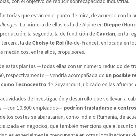
olas, con el objetivo de reducir sobrecapacidad industrial.
 factorías que están en el punto de mira, de acuerdo con la p
allenges
. La primera de ellas es la de Alpine en
Dieppe
(Norm
 producción; la segunda, la de fundición de
Caudan
, en la r
 tercera, la de
Choisy-le Roi
(Île-de-France), enfocada en lo
 mecánicos, entre ellos, propulsores.
de estas plantas —todas ellas con un número reducido de tr
260, respectivamente— vendría acompañada de
un posible r
o como Tecnocentro
de Guyancourt, ubicado en las afueras d
 actividades de investigación y desarrollo que se llevan a ca
es —con 10.800 empleados—
podrían trasladarse a centros
e los costes se abaratarían, como India o Rumanía, de acue
cializada en negocios, que también menciona que el asunto 
ad es especialmente preocupante en otras localizaciones d