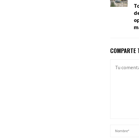
To
de
op
m
COMPARTE T