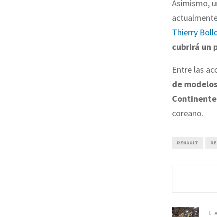
Asimismo, un
actualmente,
Thierry Boll
cubrirá un 
Entre las ac
de modelos 
Continente
coreano.
RENAULT
RE