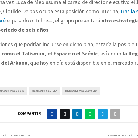
a vez Luca de Meo asuma el cargo de director ejecutivo el 1
 Clotilde Delbos ocupa esta posición como interina,
tras la 
oré
el pasado octubre—, el grupo presentará
otra estrategi
periodo de seis años
.
ciones que podrían incluirse en dicho plan, estaría la posible
f
como el Talisman, el Espace o el Scénic
, así como
la lle
 del Arkana
, que hoy en día está disponible en el mercado r
NAULT PALENCIA
RENAULT SEVILLA
RENAULT VALLADOLID
COMPARTIR
ARTÍCULO ANTERIOR
SIGUIENTE ARTÍCUL