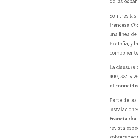
de las españ
Son tres las
francesa
Ch
una línea de
Bretaña; y la
componentes
La clausura 
400, 385 y 
el conocid
Parte de las
instalacion
Francia
dond
revista espe
sobrecapacid