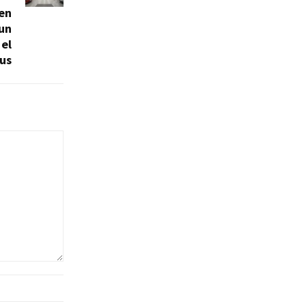
 en
 un
 el
us