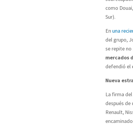
como Douai, 
Sur).
En
una recie
del grupo, J
se repite no
mercados d
defendió el 
Nueva estr
La firma del
después de q
Renault, Ni
encaminados