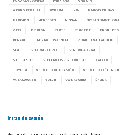
FORD ALMUSSAFES
FÁBRICAS
GANVAM
GRUPO RENAULT
HYUNDAI
KIA
MARCAS CHINAS
MERCADO
MERCEDES
NISSAN
NISSAN BARCELONA
OPEL
OPINIÓN
PERTE
PEUGEOT
PRODUCTO
RENAULT
RENAULT PALENCIA
RENAULT VALLADOLID
SEAT
SEAT MARTORELL
SEGURIDAD VIAL
STELLANTIS
STELLANTIS FIGUERUELAS
TALLER
TOYOTA
VEHÍCULO DE OCASIÓN
VEHÍCULO ELÉCTRICO
VOLKSWAGEN
VOLVO
VW NAVARRA
ŠKODA
Inicio de sesión
Nombre de usuario o dirección de correo electrónico