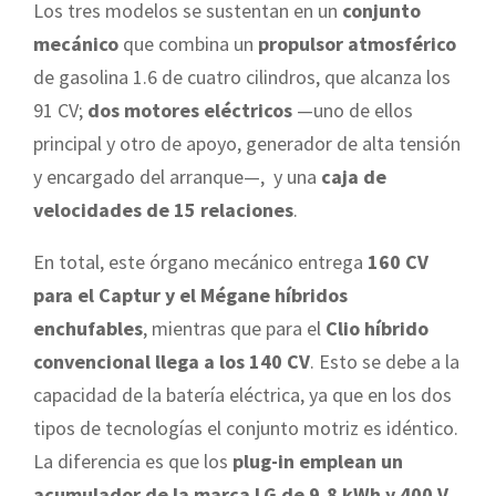
Los tres modelos se sustentan en un
conjunto
mecánico
que combina un
propulsor atmosférico
de gasolina 1.6 de cuatro cilindros, que alcanza los
91 CV;
dos motores eléctricos
—uno de ellos
principal y otro de apoyo, generador de alta tensión
y encargado del arranque—, y una
caja de
velocidades de 15 relaciones
.
En total, este órgano mecánico entrega
160 CV
para el Captur y el Mégane híbridos
enchufables
, mientras que para el
Clio híbrido
convencional llega a los 140 CV
. Esto se debe a la
capacidad de la batería eléctrica, ya que en los dos
tipos de tecnologías el conjunto motriz es idéntico.
La diferencia es que los
plug-in emplean un
acumulador de la marca LG de 9,8 kWh y 400 V
,