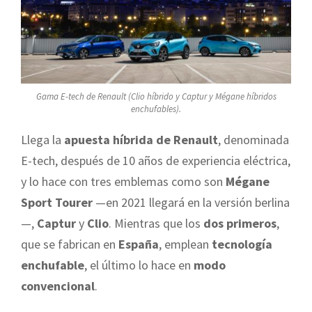
Gama E-tech de Renault (Clio híbrido y Captur y Mégane híbridos
enchufables).
Llega la
apuesta híbrida de Renault
, denominada
E-tech, después de 10 años de experiencia eléctrica,
y lo hace con tres emblemas como son
Mégane
Sport Tourer
—en 2021 llegará en la versión berlina
—,
Captur
y
Clio
. Mientras que los
dos primeros
,
que se fabrican en
España
, emplean
tecnología
enchufable
, el último lo hace en
modo
convencional
.