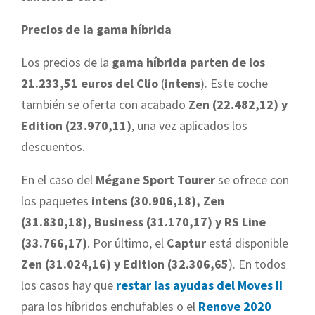
Precios de la gama híbrida
Los precios de la
gama híbrida parten de los
21.233,51 euros del Clio
(
intens
). Este coche
también se oferta con acabado
Zen (22.482,12) y
Edition (23.970,11)
, una vez aplicados los
descuentos.
En el caso del
Mégane Sport Tourer
se ofrece con
los paquetes
intens (30.906,18), Zen
(31.830,18), Business (31.170,17) y RS Line
(33.766,17)
. Por último, el
Captur
está disponible
Zen (31.024,16) y Edition (32.306,65
). En todos
los casos hay que
restar las ayudas del Moves II
para los híbridos enchufables o el
Renov
e 202
0