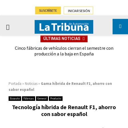
SUSCRÍBETE
INICIAR SESIÓN
PRIMARY
ÚLTIMAS NOTICIAS
MENU
 las
Cinco fábricas de vehículos cierran el semestre con
G
ión
producción a la baja en España
Portada
»
Noticias
»
Gama híbrida de Renault F1, ahorro con
sabor español
Ecoauto
Fábricas
General
Producto
Tecnología híbrida de Renault F1, ahorro
con sabor español