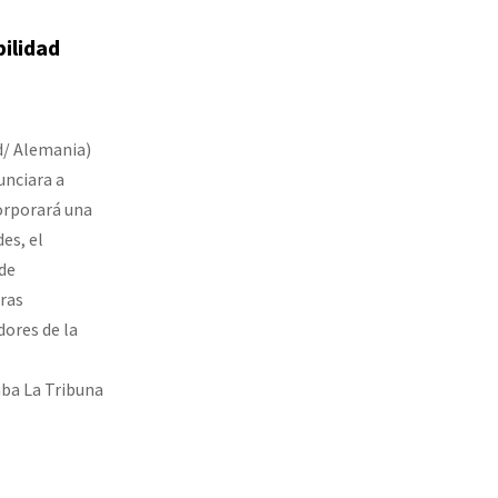
ilidad
d/ Alemania)
unciara a
orporará una
es, el
de
ras
ores de la
aba La Tribuna