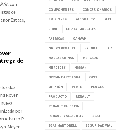
ÂÂÂÂ con
COMPONENTES
CONCESIONARIOS
pistas de
stnor Estate,
EMISIONES
FACONAUTO
FIAT
FORD
FORD ALMUSSAFES
FÁBRICAS
GANVAM
GRUPO RENAULT
HYUNDAI
KIA
over
MARCAS CHINAS
MERCADO
ntrega de
MERCEDES
NISSAN
NISSAN BARCELONA
OPEL
 los dos
OPINIÓN
PERTE
PEUGEOT
and Rover
PRODUCTO
RENAULT
 nueva
RENAULT PALENCIA
onizada por
RENAULT VALLADOLID
SEAT
on Alberto R.
SEAT MARTORELL
SEGURIDAD VIAL
wyn-Mayer