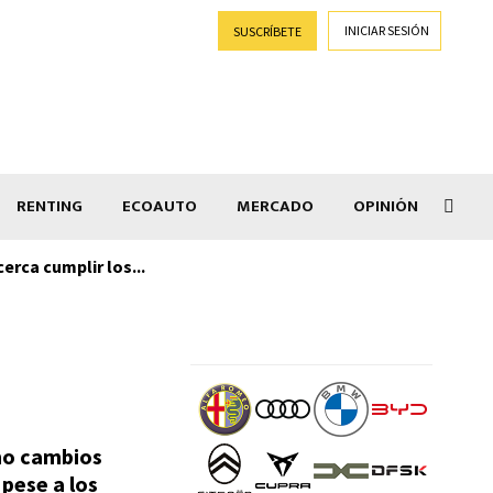
INICIAR SESIÓN
SUSCRÍBETE
RENTING
ECOAUTO
MERCADO
OPINIÓN
cerca cumplir los...
Ebro
ho cambios
pese a los