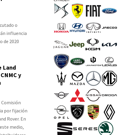
ecutado o
án influencia
go de 2020
e Land
a CNMC y
a
la Comisión
a por fijación
and Rover. En
 este medio,
istribuidores