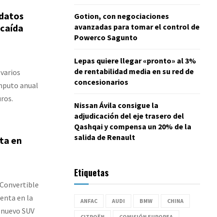
 datos
Gotion, con negociaciones
 caída
avanzadas para tomar el control de
Powerco Sagunto
Lepas quiere llegar «pronto» al 3%
de rentabilidad media en su red de
 varios
concesionarios
ómputo anual
ros.
Nissan Ávila consigue la
adjudicación del eje trasero del
Qashqai y compensa un 20% de la
salida de Renault
ta en
Etiquetas
Convertible
venta en la
ANFAC
AUDI
BMW
CHINA
 nuevo SUV
CITROËN
COMISIÓN EUROPEA