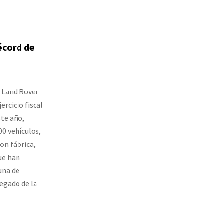
écord de
r Land Rover
ercicio fiscal
ste año,
0 vehículos,
on fábrica,
que han
una de
egado de la