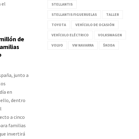
 el
STELLANTIS
STELLANTIS FIGUERUELAS
TALLER
TOYOTA
VEHÍCULO DE OCASIÓN
VEHÍCULO ELÉCTRICO
VOLKSWAGEN
millón de
amilias
VOLVO
VW NAVARRA
ŠKODA
o
spaña, junto a
los
día en
ello, dentro
l
ecto a cinco
ara familias
ue invertirá