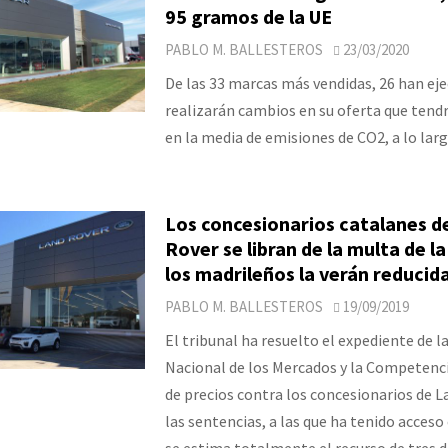
95 gramos de la UE
PABLO M. BALLESTEROS
23/03/2020
De las 33 marcas más vendidas, 26 han ej
realizarán cambios en su oferta que tendr
en la media de emisiones de CO2, a lo lar
Los concesionarios catalanes d
Rover se libran de la multa de l
los madrileños la verán reducid
PABLO M. BALLESTEROS
19/09/2019
El tribunal ha resuelto el expediente de 
Nacional de los Mercados y la Competenci
de precios contra los concesionarios de L
las sentencias, a las que ha tenido acceso
se estima totalmente el recurso de tres d