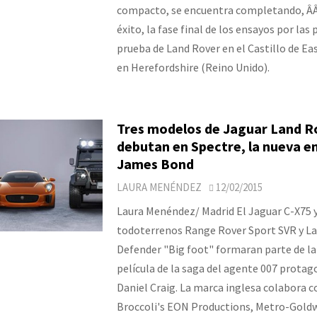
compacto, se encuentra completando, Â
éxito, la fase final de los ensayos por las 
prueba de Land Rover en el Castillo de Ea
en Herefordshire (Reino Unido).
Tres modelos de Jaguar Land R
debutan en Spectre, la nueva e
James Bond
LAURA MENÉNDEZ
12/02/2015
Laura Menéndez/ Madrid El Jaguar C-X75 y
todoterrenos Range Rover Sport SVR y L
Defender "Big foot" formaran parte de la
película de la saga del agente 007 protag
Daniel Craig. La marca inglesa colabora c
Broccoli's EON Productions, Metro-Gold