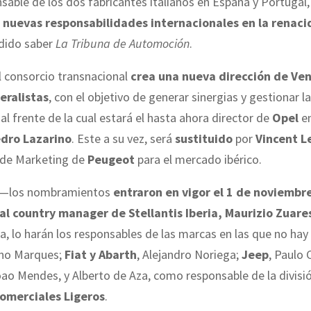
nsable de los dos fabricantes italianos en España y Portugal,
r
nuevas responsabilidades internacionales en la renaci
dido saber
La Tribuna de Automoción
.
l consorcio transnacional
crea una nueva dirección de Ve
eralistas
, con el objetivo de generar sinergias y gestionar l
al frente de la cual estará el hasta ahora director de
Opel
en
dro Lazarino
. Este a su vez, será
sustituido
por
Vincent L
r de Marketing de
Peugeot
para el mercado ibérico.
s —los nombramientos
entraron en vigor el 1 de noviembr
al country manager de Stellantis Iberia, Maurizio Zuare
 lo harán los responsables de las marcas en las que no hay 
uno Marques;
Fiat y Abarth
, Alejandro Noriega;
Jeep
, Paulo C
oao Mendes, y Alberto de Aza, como responsable de la divisi
omerciales Ligeros
.