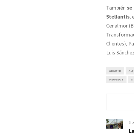
También
se
Stellantis
, 
Cenalmor (B2
Transformac
Clientes), P
Luis Sánchez
ABARTH
AL
PEUGEOT
S
L