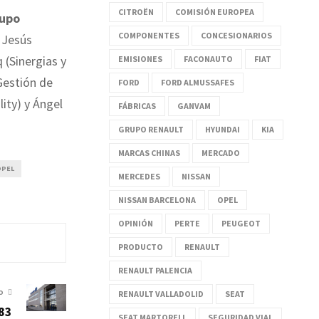
CITROËN
COMISIÓN EUROPEA
rupo
COMPONENTES
CONCESIONARIOS
, Jesús
 (Sinergias y
EMISIONES
FACONAUTO
FIAT
Gestión de
FORD
FORD ALMUSSAFES
ity) y Ángel
FÁBRICAS
GANVAM
GRUPO RENAULT
HYUNDAI
KIA
MARCAS CHINAS
MERCADO
OPEL
MERCEDES
NISSAN
NISSAN BARCELONA
OPEL
OPINIÓN
PERTE
PEUGEOT
PRODUCTO
RENAULT
RENAULT PALENCIA
O
RENAULT VALLADOLID
SEAT
83
SEAT MARTORELL
SEGURIDAD VIAL