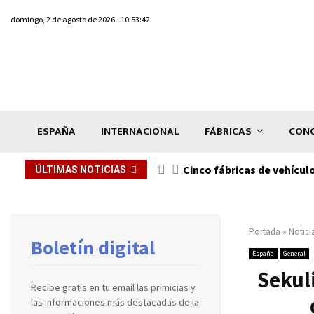
domingo, 2 de agosto de 2026 - 10:53:42
ESPAÑA
INTERNACIONAL
FÁBRICAS
CONC
n de...
Cinco fábricas de vehícul
ÚLTIMAS NOTICIAS
Portada
»
Notici
Boletín digital
España
General
Sekul
Recibe gratis en tu email las primicias y
las informaciones más destacadas de la