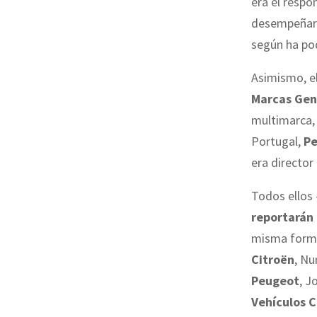
era el respo
desempeña
según ha po
Asimismo, e
Marcas Gen
multimarca, 
Portugal,
Pe
era directo
Todos ello
reportarán 
misma forma,
Citroën
, N
Peugeot
, J
Vehículos C