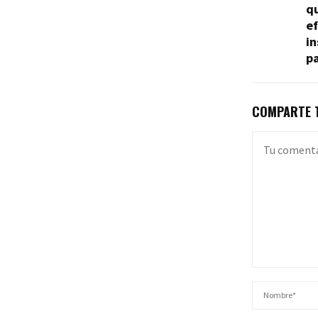
qu
ef
in
p
COMPARTE T