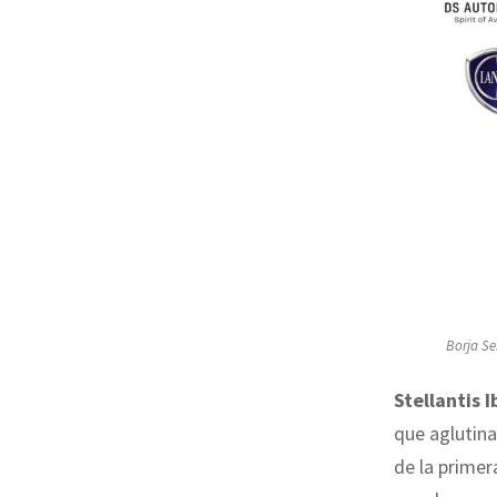
Borja Se
Stellantis I
que aglutin
de la prime