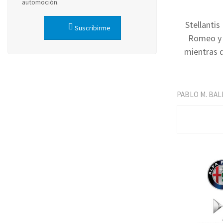
automoción.
Stellantis
Suscribirme
Romeo y L
mientras 
PABLO M. BA