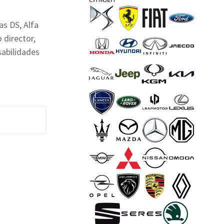
as DS, Alfa
 director,
abilidades