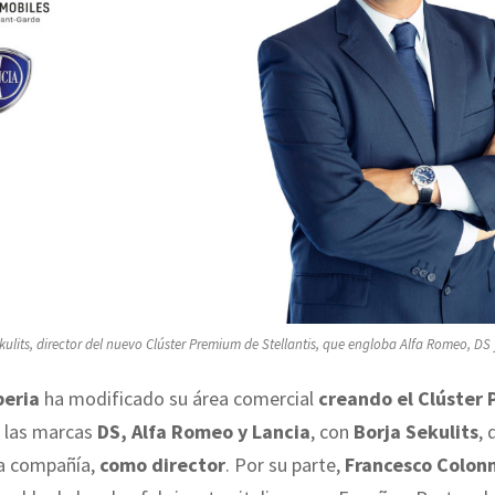
kulits, director del nuevo Clúster Premium de Stellantis, que engloba Alfa Romeo, DS 
beria
ha modificado su área comercial
creando el Clúster
a las marcas
DS, Alfa Romeo y Lancia
, con
Borja Sekulits
,
ra compañía,
como director
. Por su parte,
Francesco Colon