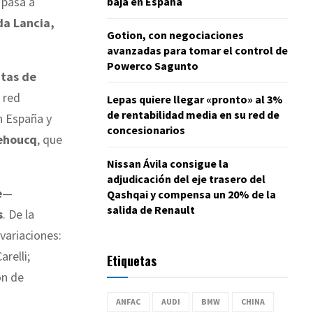
 pasa a
baja en España
da Lancia,
Gotion, con negociaciones
avanzadas para tomar el control de
Powerco Sagunto
ntas de
a red
Lepas quiere llegar «pronto» al 3%
de rentabilidad media en su red de
 España y
concesionarios
ehoucq
, que
Nissan Ávila consigue la
adjudicación del eje trasero del
e
—
Qashqai y compensa un 20% de la
salida de Renault
s
. De la
variaciones:
arelli;
Etiquetas
ón de
ANFAC
AUDI
BMW
CHINA