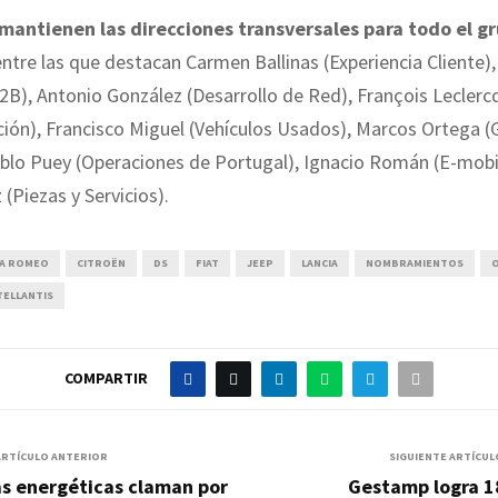
 mantienen las direcciones transversales para todo el g
entre las que destacan Carmen Ballinas (Experiencia Cliente)
B), Antonio González (Desarrollo de Red), François Leclercq
ión), Francisco Miguel (Vehículos Usados), Marcos Ortega (
ablo Puey (Operaciones de Portugal), Ignacio Román (E-mobil
 (Piezas y Servicios).
FA ROMEO
CITROËN
DS
FIAT
JEEP
LANCIA
NOMBRAMIENTOS
TELLANTIS
COMPARTIR
ARTÍCULO ANTERIOR
SIGUIENTE ARTÍCUL
as energéticas claman por
Gestamp logra 1