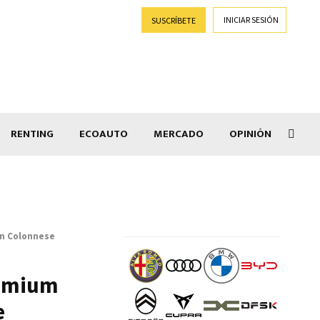
INICIAR SESIÓN
SUSCRÍBETE
RENTING
ECOAUTO
MERCADO
OPINIÓN
Goti
sin Colonnese
remium
e