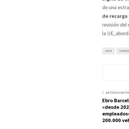
de una estr
de recarga 
revisión del
la UE, abord
CAFE
COMIS
ARTÍCULO ANTE
Ebro Barce
«desde 202
empleados»
200.000 ve