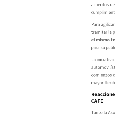
acuerdos de
cumplimient
Para agiliza
tramitar la 
el mismo te
para su publi
La iniciativ
automovilíst
comienzos de
mayor flexib
Reacciones
CAFE
Tanto la As