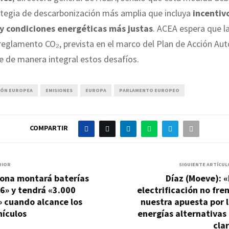
ategia de descarbonización más amplia que incluya
incentiv
y condiciones energéticas más justas
. ACEA espera que l
 reglamento CO₂, prevista en el marco del Plan de Acción Au
e de manera integral estos desafíos.
IÓN EUROPEA
EMISIONES
EUROPA
PARLAMENTO EUROPEO
COMPARTIR
RIOR
SIGUIENTE ARTÍCUL
lona montará baterías
Díaz (Moeve): 
6» y tendrá «3.000
electrificación no fre
 cuando alcance los
nuestra apuesta por 
hículos
energías alternativas
cla