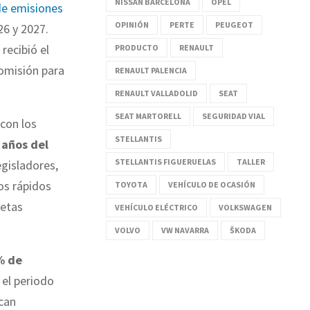
NISSAN BARCELONA
OPEL
 de emisiones
OPINIÓN
PERTE
PEUGEOT
26 y 2027.
 recibió el
PRODUCTO
RENAULT
Comisión para
RENAULT PALENCIA
RENAULT VALLADOLID
SEAT
SEAT MARTORELL
SEGURIDAD VIAL
 con los
STELLANTIS
 años del
STELLANTIS FIGUERUELAS
TALLER
egisladores,
os rápidos
TOYOTA
VEHÍCULO DE OCASIÓN
metas
VEHÍCULO ELÉCTRICO
VOLKSWAGEN
VOLVO
VW NAVARRA
ŠKODA
% de
 el periodo
zcan