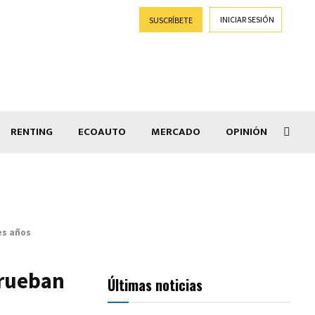
INICIAR SESIÓN
SUSCRÍBETE
RENTING
ECOAUTO
MERCADO
OPINIÓN
Goti
es años
prueban
Últimas noticias