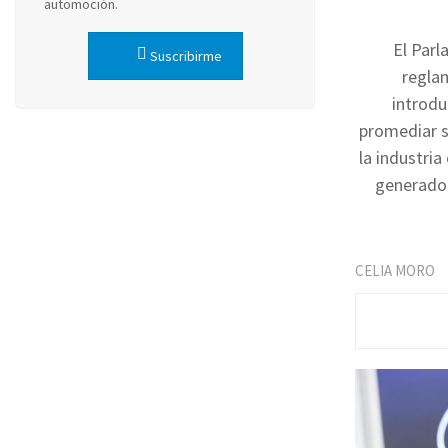
automoción.
El Parl
Suscribirme
regla
introdu
promediar s
la industri
generado 
CELIA MORO