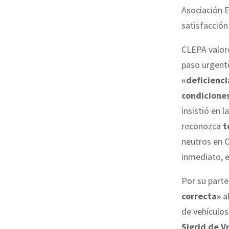
Asociación 
satisfacción
CLEPA valor
paso urgente
«deficienci
condicione
insistió en 
reconozca
t
neutros en C
inmediato, e
Por su parte
correcta»
al
de vehículos 
Sigrid de V