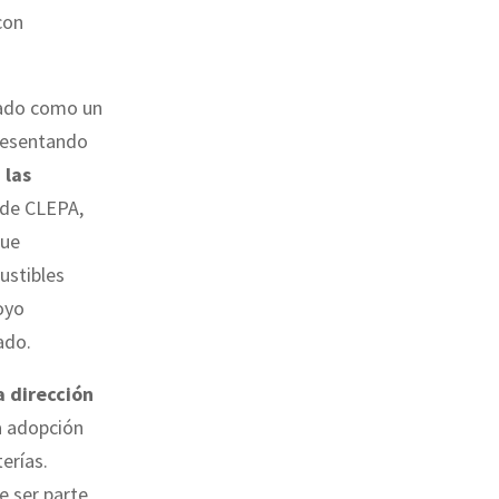
con
iado como un
presentando
 las
 de CLEPA,
que
ustibles
oyo
ado.
a dirección
a adopción
terías.
e ser parte