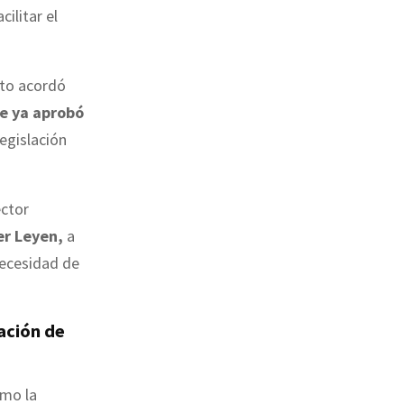
acilitar el
nto acordó
ue ya aprobó
egislación
ector
er Leyen,
a
necesidad de
ación de
omo la