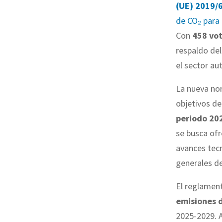
(UE) 2019/
de CO₂ para
Con
458 vot
respaldo del
el sector au
La nueva nor
objetivos d
periodo 20
se busca of
avances tecn
generales d
El reglamen
emisiones 
2025-2029. A