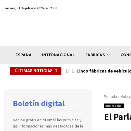
viernes, 31 de julio de 2026 - 4:52:28
ESPAÑA
INTERNACIONAL
FÁBRICAS
CONC
n de...
Cinco fábricas de vehícul
ÚLTIMAS NOTICIAS
Portada
»
Notici
Boletín digital
Internacional
El Par
Recibe gratis en tu email las primicias y
las informaciones más destacadas de la