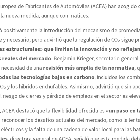
Europea de Fabricantes de Automóviles (ACEA) han acogido 
 la nueva medida, aunque con matices.
ó positivamente la introducción del mecanismo de promed
 y necesario, pero advirtió que la regulación de CO₂ sigue 
as estructurales» que limitan la innovación y no reflejan
s reales del mercado
. Benjamin Krieger, secretario general
la necesidad de una
revisión más amplia de la normativa
, 
odas las tecnologías bajas en carbono
, incluidos los comb
O₂ y los híbridos enchufables. Asimismo, advirtió que sin ap
l riesgo de cierres y pérdida de empleos en el sector es elev
, ACEA destacó que la flexibilidad ofrecida es
«un paso en l
 reconocer los desafíos actuales del mercado, como la lent
eléctricos y la falta de una cadena de valor local para las ba
ries
, directora general de ACEA, señaló que esta medida deb