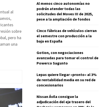
Al menos cinco autonomías no
podrán atender todas las
ntual al
solicitudes del Moves III de 2025,
uevos,
pese a la ampliación de fondos
ricantes
Cinco fábricas de vehículos cierran
resión sobre
el semestre con producción a la
bal, pero ha
baja en España
claman una
Gotion, con negociaciones
avanzadas para tomar el control de
Powerco Sagunto
Lepas quiere llegar «pronto» al 3%
de rentabilidad media en su red de
concesionarios
Nissan Ávila consigue la
adjudicación del eje trasero del
Qashqai y compensa un 20% de la