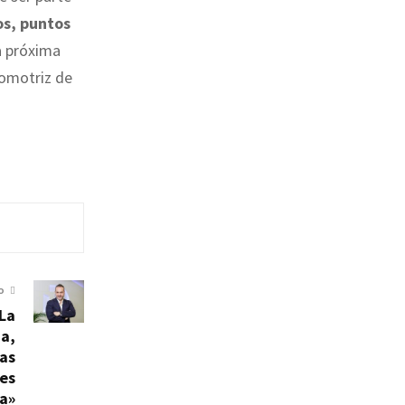
os, puntos
a próxima
tomotriz de
O
«La
na,
las
 es
ra»