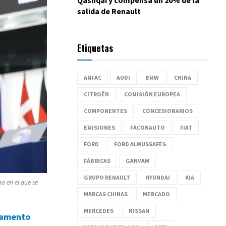
salida de Renault
Etiquetas
ANFAC
AUDI
BMW
CHINA
CITROËN
COMISIÓN EUROPEA
COMPONENTES
CONCESIONARIOS
EMISIONES
FACONAUTO
FIAT
FORD
FORD ALMUSSAFES
FÁBRICAS
GANVAM
GRUPO RENAULT
HYUNDAI
KIA
o en el que se
MARCAS CHINAS
MERCADO
MERCEDES
NISSAN
glamento