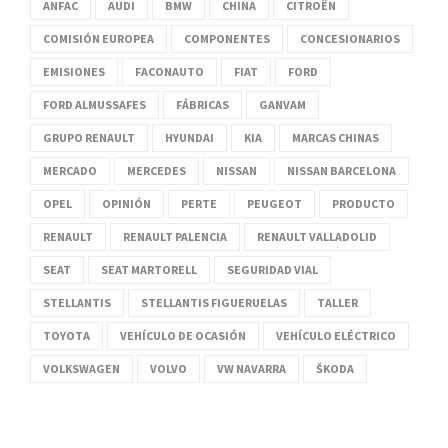
ANFAC
AUDI
BMW
CHINA
CITROËN
COMISIÓN EUROPEA
COMPONENTES
CONCESIONARIOS
EMISIONES
FACONAUTO
FIAT
FORD
FORD ALMUSSAFES
FÁBRICAS
GANVAM
GRUPO RENAULT
HYUNDAI
KIA
MARCAS CHINAS
MERCADO
MERCEDES
NISSAN
NISSAN BARCELONA
OPEL
OPINIÓN
PERTE
PEUGEOT
PRODUCTO
RENAULT
RENAULT PALENCIA
RENAULT VALLADOLID
SEAT
SEAT MARTORELL
SEGURIDAD VIAL
STELLANTIS
STELLANTIS FIGUERUELAS
TALLER
TOYOTA
VEHÍCULO DE OCASIÓN
VEHÍCULO ELÉCTRICO
VOLKSWAGEN
VOLVO
VW NAVARRA
ŠKODA