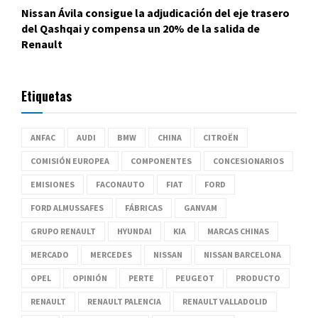
Nissan Ávila consigue la adjudicación del eje trasero
del Qashqai y compensa un 20% de la salida de
Renault
Etiquetas
ANFAC
AUDI
BMW
CHINA
CITROËN
COMISIÓN EUROPEA
COMPONENTES
CONCESIONARIOS
EMISIONES
FACONAUTO
FIAT
FORD
FORD ALMUSSAFES
FÁBRICAS
GANVAM
GRUPO RENAULT
HYUNDAI
KIA
MARCAS CHINAS
MERCADO
MERCEDES
NISSAN
NISSAN BARCELONA
OPEL
OPINIÓN
PERTE
PEUGEOT
PRODUCTO
RENAULT
RENAULT PALENCIA
RENAULT VALLADOLID