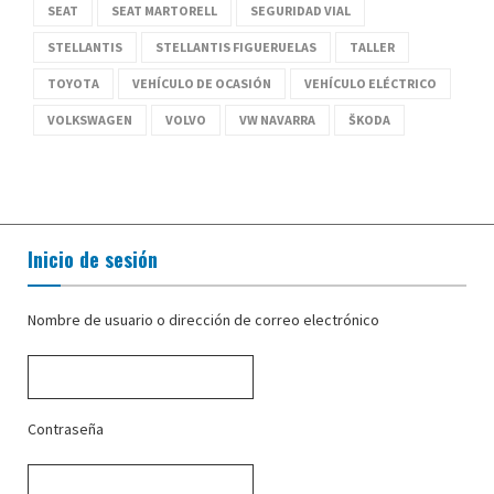
SEAT
SEAT MARTORELL
SEGURIDAD VIAL
STELLANTIS
STELLANTIS FIGUERUELAS
TALLER
TOYOTA
VEHÍCULO DE OCASIÓN
VEHÍCULO ELÉCTRICO
VOLKSWAGEN
VOLVO
VW NAVARRA
ŠKODA
Inicio de sesión
Nombre de usuario o dirección de correo electrónico
Contraseña