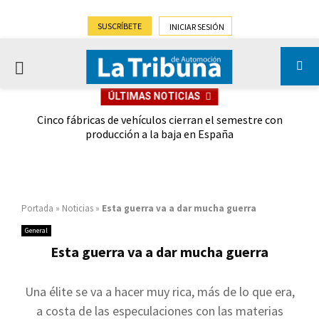
SUSCRÍBETE
INICIAR SESIÓN
PRIMARY
ÚLTIMAS NOTICIAS
MENU
 las
Cinco fábricas de vehículos cierran el semestre con
G
ión
producción a la baja en España
Portada
»
Noticias
»
Esta guerra va a dar mucha guerra
General
Esta guerra va a dar mucha guerra
Una élite se va a hacer muy rica, más de lo que era,
a costa de las especulaciones con las materias