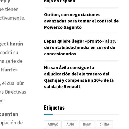
eep y
baja en España
ue tienen
Gotion, con negociaciones
ctivamente.
avanzadas para tomar el control de
Powerco Sagunto
Lepas quiere llegar «pronto» al 3%
ugeot
harán
de rentabilidad media en su red de
endrá su
concesionarios
na serie de
Nissan Ávila consigue la
ultante»
.
adjudicación del eje trasero del
Qashqai y compensa un 20% de la
, el cual aún
salida de Renault
as Directivas
ón.
Etiquetas
cuentan
rupación de
ANFAC
AUDI
BMW
CHINA