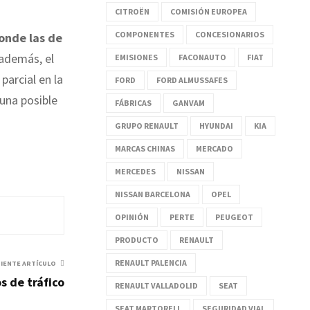
CITROËN
COMISIÓN EUROPEA
COMPONENTES
CONCESIONARIOS
donde las de
 además, el
EMISIONES
FACONAUTO
FIAT
parcial en la
FORD
FORD ALMUSSAFES
una posible
FÁBRICAS
GANVAM
GRUPO RENAULT
HYUNDAI
KIA
MARCAS CHINAS
MERCADO
MERCEDES
NISSAN
NISSAN BARCELONA
OPEL
OPINIÓN
PERTE
PEUGEOT
PRODUCTO
RENAULT
RENAULT PALENCIA
UIENTE ARTÍCULO
s de tráfico
RENAULT VALLADOLID
SEAT
SEAT MARTORELL
SEGURIDAD VIAL