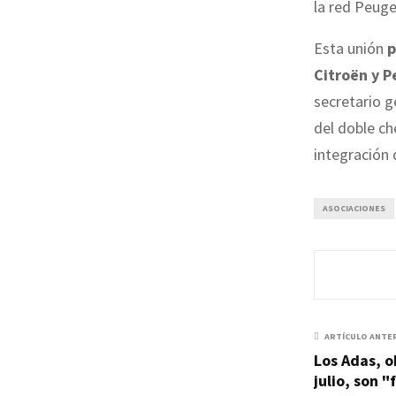
la red Peuge
Esta unión
p
Citroën y P
secretario g
del doble c
integración 
ASOCIACIONES
ARTÍCULO ANTE
Los Adas, o
julio, son 