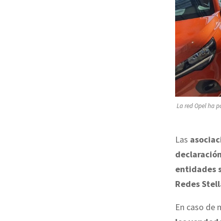
La red Opel ha p
Las
asociac
declaración
entidades 
Redes Stell
En caso de 