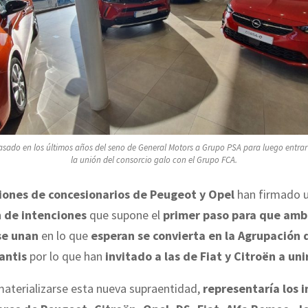
asado en los últimos años del seno de General Motors a Grupo PSA para luego entrar e
la unión del consorcio galo con el Grupo FCA.
iones de concesionarios de Peugeot y Opel
han firmado 
 de intenciones
que supone el
primer paso para que amb
se unan
en lo que
esperan se convierta en la Agrupación 
antis
por lo que han
invitado a las de Fiat y Citroën a uni
materializarse esta nueva supraentidad,
representaría los 