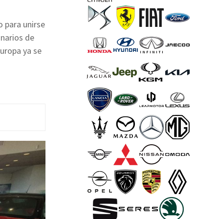
o para unirse
onarios de
Europa ya se