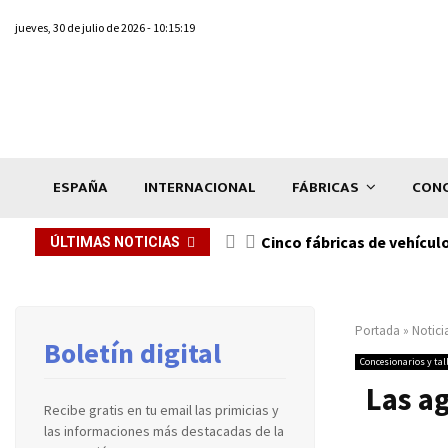
jueves, 30 de julio de 2026 - 10:15:19
ESPAÑA
INTERNACIONAL
FÁBRICAS
CONC
n de...
Cinco fábricas de vehícul
ÚLTIMAS NOTICIAS
Portada
»
Notici
Boletín digital
Concesionarios y tal
Las a
Recibe gratis en tu email las primicias y
las informaciones más destacadas de la