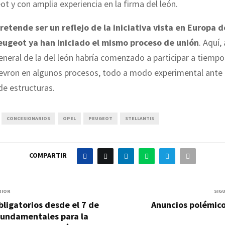
ot y con amplia experiencia en la firma del león.
retende ser un reflejo de la iniciativa vista en Europa 
eugeot ya han iniciado el mismo proceso de unión
. Aquí,
eneral de la del león habría comenzado a participar a tiempo 
hevron en algunos procesos, todo a modo experimental ante 
de estructuras.
CONCESIONARIOS
OPEL
PEUGEOT
STELLANTIS
COMPARTIR
RIOR
SIG
bligatorios desde el 7 de
Anuncios polémico
"fundamentales para la