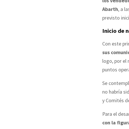
los vendedo
Abarth
, a l
previsto ini
Inicio de 
Con este pr
sus comuni
logo, por el
puntos opera
Se contempl
no habría si
y Comités de
Para el desa
con la figur