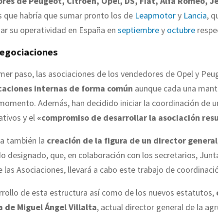
res de Peugeot, Citroën, Opel, DS, Fiat, Alfa Romeo, J
as que habría que sumar pronto los de
Leapmotor
y
Lancia
, q
ciar su operatividad en España en
septiembre
y
octubre
respe
negociaciones
imer paso, las asociaciones de los vendedores de Opel y Pe
caciones internas de forma común
aunque cada una mant
 momento. Además, han decidido iniciar la coordinación de u
tivos y el
«compromiso de desarrollar la asociación res
a también la
creación de la figura de un director general
do designado, que, en colaboración con los secretarios, Junt
 las Asociaciones, llevará a cabo este trabajo de coordinaci
rrollo de esta estructura así como de los nuevos estatutos,
a de Miguel Ángel Villalta
, actual director general de la ag