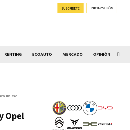
INICIAR SESIÓN
SUSCRÍBETE
RENTING
ECOAUTO
MERCADO
OPINIÓN
Goti
ara unirse
y Opel