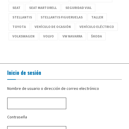
SEAT
SEAT MARTORELL
SEGURIDAD VIAL
STELLANTIS
STELLANTIS FIGUERUELAS
TALLER
TOYOTA
VEHÍCULO DE OCASIÓN
VEHÍCULO ELÉCTRICO
VOLKSWAGEN
VOLVO
VW NAVARRA
ŠKODA
Inicio de sesión
Nombre de usuario o dirección de correo electrónico
Contraseña