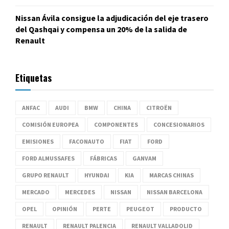
Nissan Ávila consigue la adjudicación del eje trasero
del Qashqai y compensa un 20% de la salida de
Renault
Etiquetas
ANFAC
AUDI
BMW
CHINA
CITROËN
COMISIÓN EUROPEA
COMPONENTES
CONCESIONARIOS
EMISIONES
FACONAUTO
FIAT
FORD
FORD ALMUSSAFES
FÁBRICAS
GANVAM
GRUPO RENAULT
HYUNDAI
KIA
MARCAS CHINAS
MERCADO
MERCEDES
NISSAN
NISSAN BARCELONA
OPEL
OPINIÓN
PERTE
PEUGEOT
PRODUCTO
RENAULT
RENAULT PALENCIA
RENAULT VALLADOLID