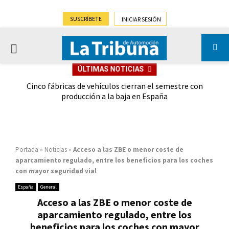
SUSCRÍBETE
INICIAR SESIÓN
PRIMARY
ÚLTIMAS NOTICIAS
MENU
 las
Cinco fábricas de vehículos cierran el semestre con
G
ión
producción a la baja en España
Portada
»
Noticias
»
Acceso a las ZBE o menor coste de
aparcamiento regulado, entre los beneficios para los coches
con mayor seguridad vial
España
General
Acceso a las ZBE o menor coste de
aparcamiento regulado, entre los
beneficios para los coches con mayor