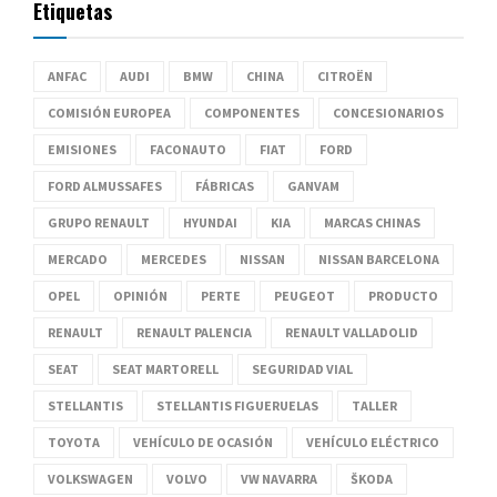
Etiquetas
ANFAC
AUDI
BMW
CHINA
CITROËN
COMISIÓN EUROPEA
COMPONENTES
CONCESIONARIOS
EMISIONES
FACONAUTO
FIAT
FORD
FORD ALMUSSAFES
FÁBRICAS
GANVAM
GRUPO RENAULT
HYUNDAI
KIA
MARCAS CHINAS
MERCADO
MERCEDES
NISSAN
NISSAN BARCELONA
OPEL
OPINIÓN
PERTE
PEUGEOT
PRODUCTO
RENAULT
RENAULT PALENCIA
RENAULT VALLADOLID
SEAT
SEAT MARTORELL
SEGURIDAD VIAL
STELLANTIS
STELLANTIS FIGUERUELAS
TALLER
TOYOTA
VEHÍCULO DE OCASIÓN
VEHÍCULO ELÉCTRICO
VOLKSWAGEN
VOLVO
VW NAVARRA
ŠKODA