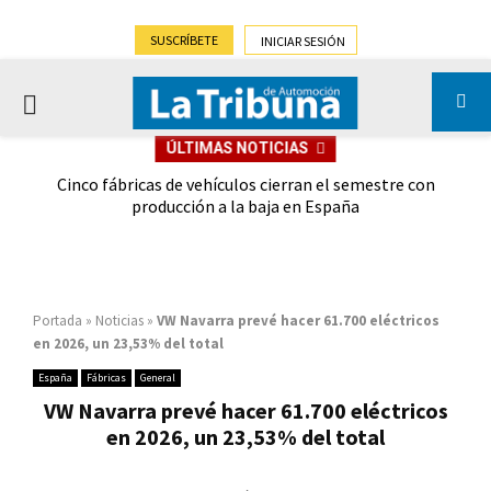
SUSCRÍBETE
INICIAR SESIÓN
PRIMARY
ÚLTIMAS NOTICIAS
MENU
 las
Cinco fábricas de vehículos cierran el semestre con
G
ión
producción a la baja en España
Portada
»
Noticias
»
VW Navarra prevé hacer 61.700 eléctricos
en 2026, un 23,53% del total
España
Fábricas
General
VW Navarra prevé hacer 61.700 eléctricos
en 2026, un 23,53% del total