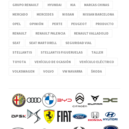
GRUPO RENAULT
HYUNDAI
KIA
MARCAS CHINAS
MERCADO
MERCEDES
NISSAN
NISSAN BARCELONA
OPEL
OPINIÓN
PERTE
PEUGEOT
PRODUCTO
RENAULT
RENAULT PALENCIA
RENAULT VALLADOLID
SEAT
SEAT MARTORELL
SEGURIDAD VIAL
STELLANTIS
STELLANTIS FIGUERUELAS
TALLER
TOYOTA
VEHÍCULO DE OCASIÓN
VEHÍCULO ELÉCTRICO
VOLKSWAGEN
VOLVO
VW NAVARRA
ŠKODA