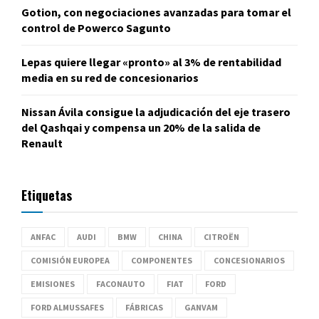
Gotion, con negociaciones avanzadas para tomar el
control de Powerco Sagunto
Lepas quiere llegar «pronto» al 3% de rentabilidad
media en su red de concesionarios
Nissan Ávila consigue la adjudicación del eje trasero
del Qashqai y compensa un 20% de la salida de
Renault
Etiquetas
ANFAC
AUDI
BMW
CHINA
CITROËN
COMISIÓN EUROPEA
COMPONENTES
CONCESIONARIOS
EMISIONES
FACONAUTO
FIAT
FORD
FORD ALMUSSAFES
FÁBRICAS
GANVAM