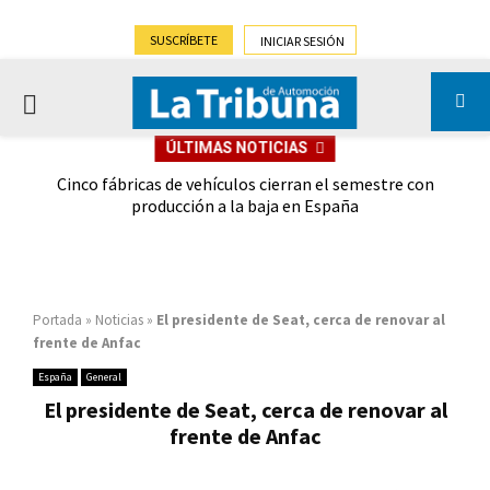
SUSCRÍBETE
INICIAR SESIÓN
PRIMARY
ÚLTIMAS NOTICIAS
MENU
 las
Cinco fábricas de vehículos cierran el semestre con
G
ión
producción a la baja en España
Portada
»
Noticias
»
El presidente de Seat, cerca de renovar al
frente de Anfac
España
General
El presidente de Seat, cerca de renovar al
frente de Anfac