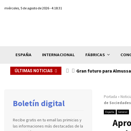
miércoles, 5 de agosto de 2026 - 4:18:31
ESPAÑA
INTERNACIONAL
FÁBRICAS
CONC
Gran futuro para Almussaf
ÚLTIMAS NOTICIAS
Portada
»
Notici
Boletín digital
de Sociedades
España
General
Apro
Recibe gratis en tu email las primicias y
las informaciones más destacadas de la