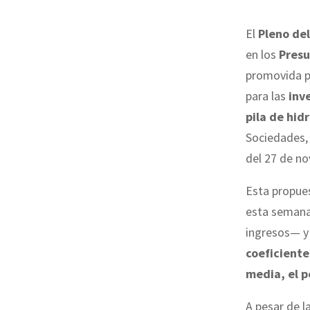
El
Pleno de
en los
Presu
promovida 
para las
inv
pila de hid
Sociedades, 
del 27 de no
Esta propues
esta semana
ingresos— y
coeficiente
media, el p
A pesar de l