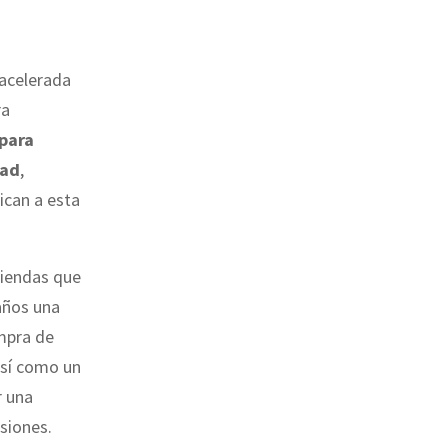
 acelerada
ra
para
dad
,
ican a esta
miendas que
años una
ompra de
así como un
r una
siones.