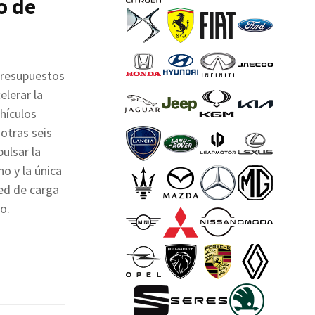
o de
Presupuestos
elerar la
hículos
otras seis
ulsar la
no y la única
red de carga
o.