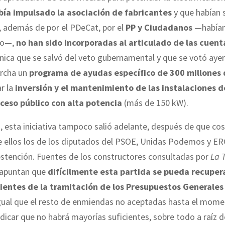
bía impulsado la asociación de fabricantes
y que habían 
 además de por el PDeCat, por el
PP y Ciudadanos
—habían
no—,
no han sido incorporadas al articulado de las cuent
 única que se salvó del veto gubernamental y que se votó ayer
rcha un
programa de ayudas específico de 300 millones 
r la
inversión y el mantenimiento de las instalaciones 
ceso público con alta potencia
(más de 150 kW).
 esta iniciativa tampoco salió adelante, después de que co
 ellos los de los diputados del PSOE, Unidas Podemos y E
bstención. Fuentes de los constructores consultadas por
La 
apuntan que
difícilmente esta partida se pueda recupera
ientes de la tramitación de los Presupuestos Generales
igual que el resto de enmiendas no aceptadas hasta el mome
dicar que no habrá mayorías suficientes, sobre todo a raíz d