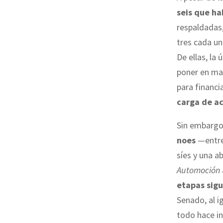
seis que ha
respaldadas,
tres cada u
De ellas, la
poner en ma
para financia
carga de ac
Sin embargo,
noes
—entre
síes y una a
Automoción
etapas sigu
Senado, al 
todo hace in