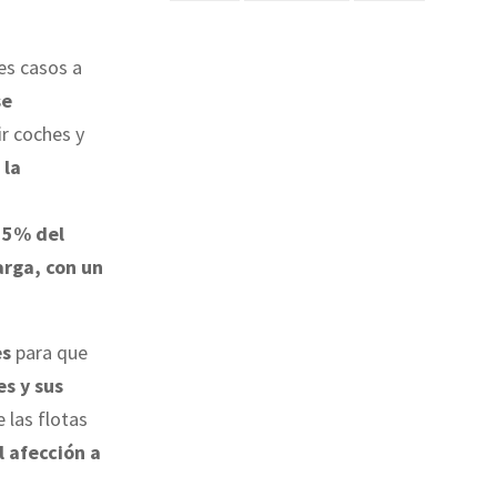
es casos a
se
ir coches y
 la
 15% del
arga, con un
es
para que
s y sus
 las flotas
l afección a