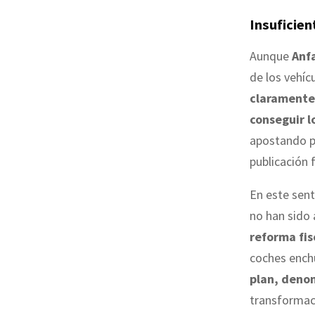
Insuficien
Aunque
Anf
de los vehíc
claramente 
conseguir l
apostando p
publicación 
En este sent
no han sido
reforma fis
coches ench
plan, deno
transformaci