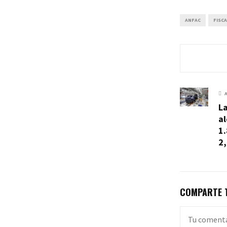
ANFAC
FISC
La
al
1
2
COMPARTE T