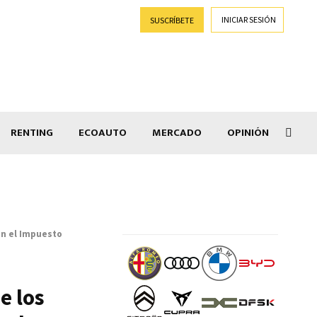
INICIAR SESIÓN
SUSCRÍBETE
RENTING
ECOAUTO
MERCADO
OPINIÓN
Salir
en el Impuesto
e los