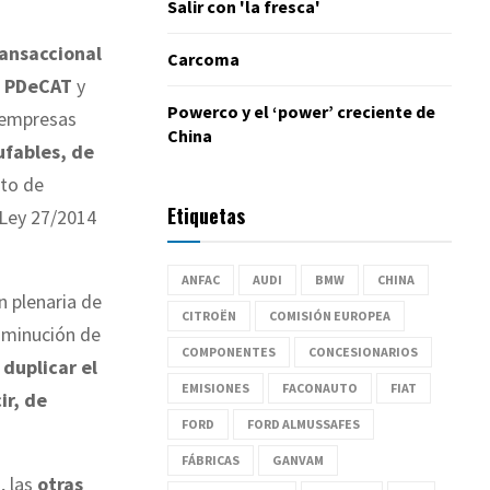
Salir con 'la fresca'
ansaccional
Carcoma
PDeCAT
y
Powerco y el ‘power’ creciente de
 empresas
China
ufables, de
to de
Etiquetas
 Ley 27/2014
ANFAC
AUDI
BMW
CHINA
n plenaria de
CITROËN
COMISIÓN EUROPEA
sminución de
COMPONENTES
CONCESIONARIOS
á
duplicar el
EMISIONES
FACONAUTO
FIAT
ir, de
FORD
FORD ALMUSSAFES
FÁBRICAS
GANVAM
, las
otras