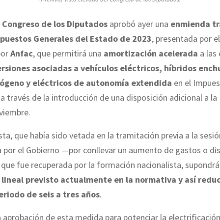
l Congreso de los Diputados
aprobó ayer una
enmienda tr
puestos Generales del Estado de 2023
, presentada por el
por
Anfac
, que permitirá una
amortización acelerada
a las
ersiones asociadas a vehículos eléctricos, híbridos ench
rógeno y eléctricos de autonomía extendida
en el Impues
a través de la introducción de una disposición adicional a la
viembre.
ta, que había sido vetada en la tramitación previa a la sesió
 por el Gobierno —por conllevar un aumento de gastos o di
 que fue recuperada por la formación nacionalista, supondr
 lineal previsto actualmente en la normativa y así reduc
eriodo de seis a tres años
.
a aprobación de esta medida para potenciar la electrificación