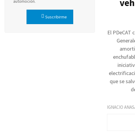
veh
automoción.
Suscribirme
El PDeCAT c
Generale
amorti
enchufabl
iniciat
electrificac
que se salv
d
IGNACIO ANAS