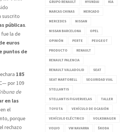
GRUPO RENAULT
HYUNDAI
KIA
sido
MARCAS CHINAS
MERCADO
 suscrito
MERCEDES
NISSAN
as públicas
.
NISSAN BARCELONA
OPEL
 fue la de
OPINIÓN
PERTE
PEUGEOT
de euros
PRODUCTO
RENAULT
de puntos de
RENAULT PALENCIA
RENAULT VALLADOLID
SEAT
sechara
185
SEAT MARTORELL
SEGURIDAD VIAL
RC— por 109
STELLANTIS
Tribuna de
STELLANTIS FIGUERUELAS
TALLER
r en las
en el
TOYOTA
VEHÍCULO DE OCASIÓN
nto, porque
VEHÍCULO ELÉCTRICO
VOLKSWAGEN
el rechazo
VOLVO
VW NAVARRA
ŠKODA