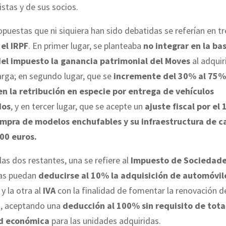
istas y de sus socios.
opuestas que ni siquiera han sido debatidas se referían en tr
el IRPF
. En primer lugar, se planteaba
no integrar en la ba
el impuesto la ganancia patrimonial del Moves
al adquir
arga; en segundo lugar, que se
incremente del 30% al 75%
n la retribución en especie por entrega de vehículos
dos
, y en tercer lugar, que se acepte un
ajuste fiscal por el
mpra de modelos enchufables y su infraestructura de c
00 euros.
las dos restantes, una se refiere al
Impuesto de Sociedad
as puedan
deducirse al 10% la adquisición de automóvile
y la otra al
IVA
con la finalidad de fomentar la renovación de
s, aceptando una
deducción al 100% sin requisito de tota
ad económica
para las unidades adquiridas.