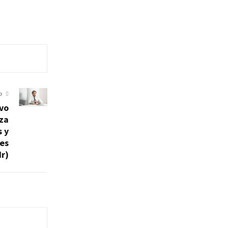
O
vo
nza
s y
es
r)