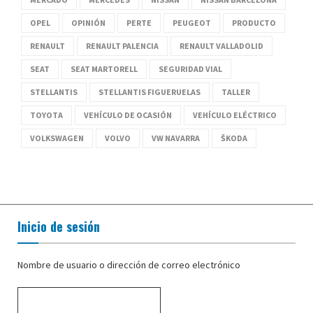
OPEL
OPINIÓN
PERTE
PEUGEOT
PRODUCTO
RENAULT
RENAULT PALENCIA
RENAULT VALLADOLID
SEAT
SEAT MARTORELL
SEGURIDAD VIAL
STELLANTIS
STELLANTIS FIGUERUELAS
TALLER
TOYOTA
VEHÍCULO DE OCASIÓN
VEHÍCULO ELÉCTRICO
VOLKSWAGEN
VOLVO
VW NAVARRA
ŠKODA
Inicio de sesión
Nombre de usuario o dirección de correo electrónico