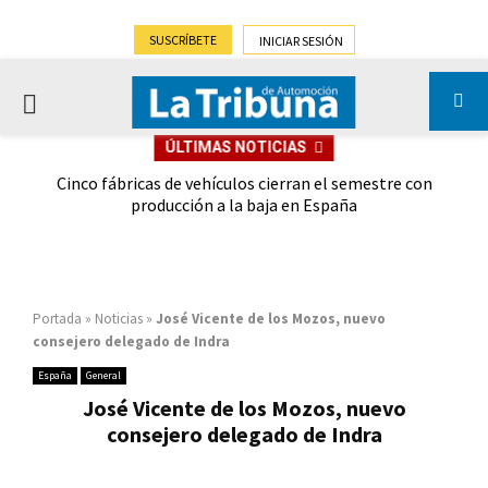
SUSCRÍBETE
INICIAR SESIÓN
PRIMARY
ÚLTIMAS NOTICIAS
MENU
 las
Cinco fábricas de vehículos cierran el semestre con
G
ión
producción a la baja en España
Portada
»
Noticias
»
José Vicente de los Mozos, nuevo
consejero delegado de Indra
España
General
José Vicente de los Mozos, nuevo
consejero delegado de Indra