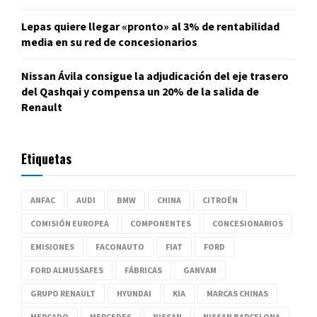
Lepas quiere llegar «pronto» al 3% de rentabilidad
media en su red de concesionarios
Nissan Ávila consigue la adjudicación del eje trasero
del Qashqai y compensa un 20% de la salida de
Renault
Etiquetas
ANFAC
AUDI
BMW
CHINA
CITROËN
COMISIÓN EUROPEA
COMPONENTES
CONCESIONARIOS
EMISIONES
FACONAUTO
FIAT
FORD
FORD ALMUSSAFES
FÁBRICAS
GANVAM
GRUPO RENAULT
HYUNDAI
KIA
MARCAS CHINAS
MERCADO
MERCEDES
NISSAN
NISSAN BARCELONA