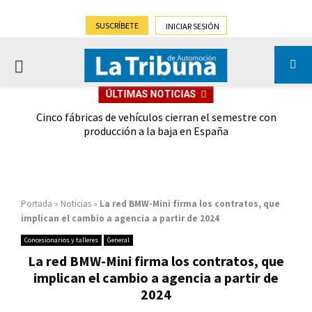
SUSCRÍBETE
INICIAR SESIÓN
PRIMARY
ÚLTIMAS NOTICIAS
MENU
 las
Cinco fábricas de vehículos cierran el semestre con
G
ión
producción a la baja en España
Portada
»
Noticias
»
La red BMW-Mini firma los contratos, que
implican el cambio a agencia a partir de 2024
Concesionarios y talleres
General
La red BMW-Mini firma los contratos, que
implican el cambio a agencia a partir de
2024