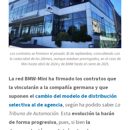
Los contratos se firmaron el pasado 30 de septiembre, coincidiendo con
la caducidad de los últimos, aunque estaban prorrogados, en el caso de
Mini hasta abril de 2024 y de BMW hasta el cierre de 2025.
La red BMW-Mini ha firmado los contratos que
la vincularán a la compañía germana y que
suponen el
cambio del modelo de distribución
selectiva al de agencia
, según ha podido saber
La
Tribuna de Automoción
. Esta
evolución la harán
de forma progresiva
, pues, si bien
la