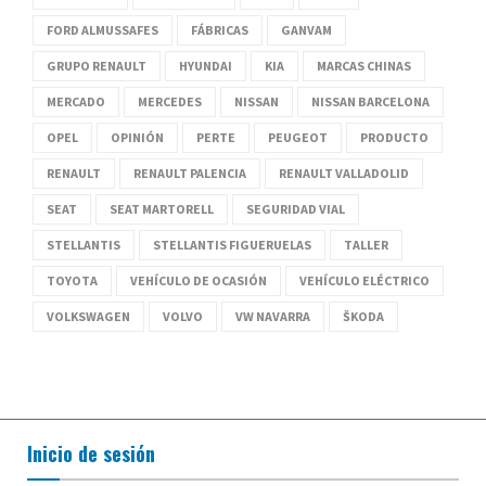
FORD ALMUSSAFES
FÁBRICAS
GANVAM
GRUPO RENAULT
HYUNDAI
KIA
MARCAS CHINAS
MERCADO
MERCEDES
NISSAN
NISSAN BARCELONA
OPEL
OPINIÓN
PERTE
PEUGEOT
PRODUCTO
RENAULT
RENAULT PALENCIA
RENAULT VALLADOLID
SEAT
SEAT MARTORELL
SEGURIDAD VIAL
STELLANTIS
STELLANTIS FIGUERUELAS
TALLER
TOYOTA
VEHÍCULO DE OCASIÓN
VEHÍCULO ELÉCTRICO
VOLKSWAGEN
VOLVO
VW NAVARRA
ŠKODA
Inicio de sesión