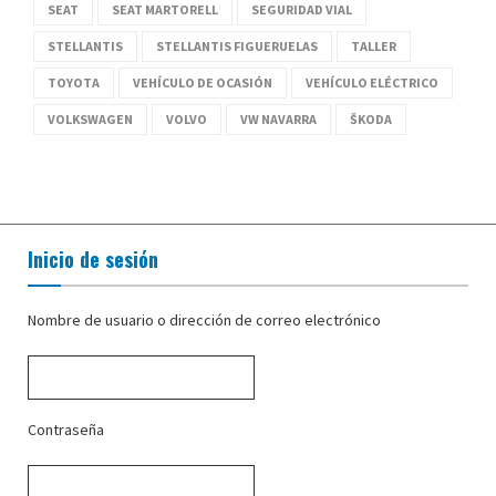
SEAT
SEAT MARTORELL
SEGURIDAD VIAL
STELLANTIS
STELLANTIS FIGUERUELAS
TALLER
TOYOTA
VEHÍCULO DE OCASIÓN
VEHÍCULO ELÉCTRICO
VOLKSWAGEN
VOLVO
VW NAVARRA
ŠKODA
Inicio de sesión
Nombre de usuario o dirección de correo electrónico
Contraseña