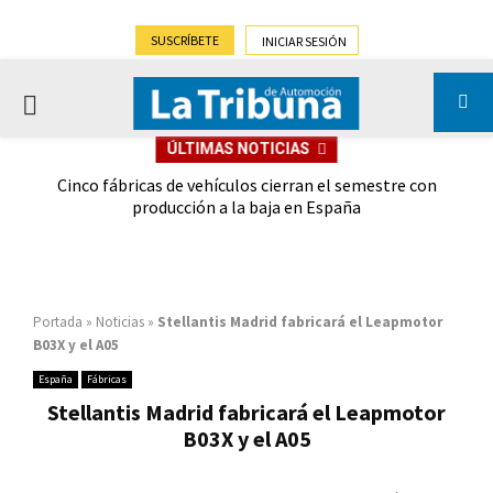
SUSCRÍBETE
INICIAR SESIÓN
PRIMARY
ÚLTIMAS NOTICIAS
MENU
 las
Cinco fábricas de vehículos cierran el semestre con
G
ión
producción a la baja en España
Portada
»
Noticias
»
Stellantis Madrid fabricará el Leapmotor
B03X y el A05
España
Fábricas
Stellantis Madrid fabricará el Leapmotor
B03X y el A05