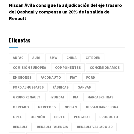
Nissan Ávila consigue la adjudicación del eje trasero
del Qashqai y compensa un 20% de la salida de
Renault
Etiquetas
ANFAC
AUDI
BMW
CHINA
CITROËN
COMISIÓN EUROPEA
COMPONENTES
CONCESIONARIOS
EMISIONES
FACONAUTO
FIAT
FORD
FORD ALMUSSAFES
FÁBRICAS
GANVAM
GRUPO RENAULT
HYUNDAI
KIA
MARCAS CHINAS
MERCADO
MERCEDES
NISSAN
NISSAN BARCELONA
OPEL
OPINIÓN
PERTE
PEUGEOT
PRODUCTO
RENAULT
RENAULT PALENCIA
RENAULT VALLADOLID