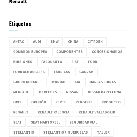
Renault
Etiquetas
ANFAC
AUDI
BMW
CHINA
CITROËN
COMISIÓN EUROPEA
COMPONENTES
CONCESIONARIOS
EMISIONES
FACONAUTO
FIAT
FORD
FORD ALMUSSAFES
FÁBRICAS
GANVAM
GRUPO RENAULT
HYUNDAI
KIA
MARCAS CHINAS
MERCADO
MERCEDES
NISSAN
NISSAN BARCELONA
OPEL
OPINIÓN
PERTE
PEUGEOT
PRODUCTO
RENAULT
RENAULT PALENCIA
RENAULT VALLADOLID
SEAT
SEAT MARTORELL
SEGURIDAD VIAL
STELLANTIS
STELLANTIS FIGUERUELAS
TALLER