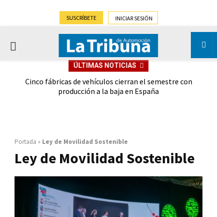
SUSCRÍBETE
INICIAR SESIÓN
PRIMARY
ÚLTIMAS NOTICIAS
MENU
 las
Cinco fábricas de vehículos cierran el semestre con
G
ión
producción a la baja en España
Portada
»
Ley de Movilidad Sostenible
Ley de Movilidad Sostenible