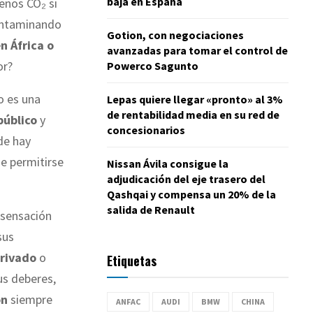
baja en España
enos CO₂ si
ontaminando
Gotion, con negociaciones
n África o
avanzadas para tomar el control de
or?
Powerco Sagunto
o es una
Lepas quiere llegar «pronto» al 3%
de rentabilidad media en su red de
público
y
concesionarios
de hay
e permitirse
Nissan Ávila consigue la
adjudicación del eje trasero del
Qashqai y compensa un 20% de la
salida de Renault
a sensación
sus
privado
o
Etiquetas
us deberes,
on
siempre
ANFAC
AUDI
BMW
CHINA