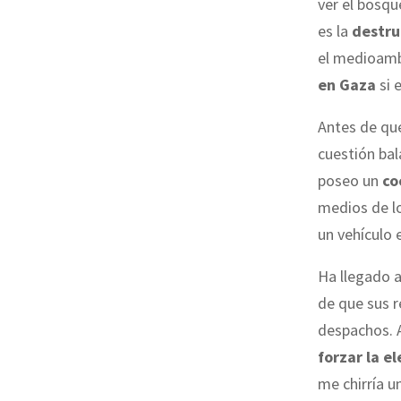
ver el bosqu
es la
destru
el medioamb
en Gaza
si 
Antes de que
cuestión bal
poseo un
co
medios de lo
un vehículo e
Ha llegado 
de que sus r
despachos. 
forzar la e
me chirría u