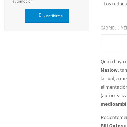
automoción.
Los redact
Suscribirme
GABRIEL JIMÉ
Quien haya 
Maslow
, ta
la cual, a m
alimentació
(autorrealiz
medioambi
Recientement
Bill Gates
e