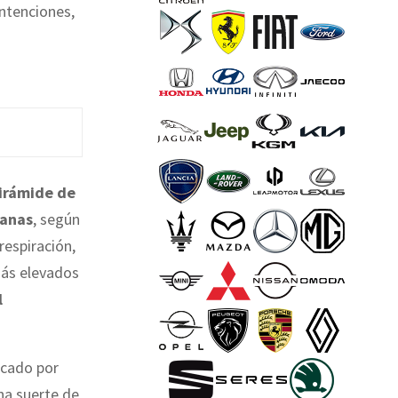
ntenciones,
irámide de
manas
, según
respiración,
más elevados
l
icado por
na suerte de