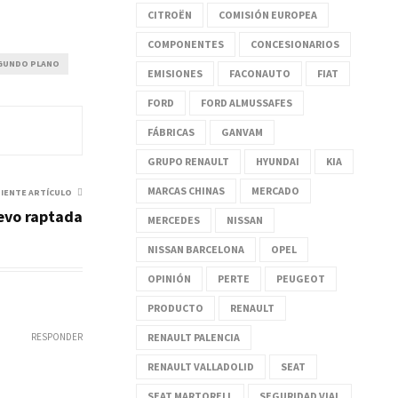
CITROËN
COMISIÓN EUROPEA
COMPONENTES
CONCESIONARIOS
GUNDO PLANO
EMISIONES
FACONAUTO
FIAT
FORD
FORD ALMUSSAFES
FÁBRICAS
GANVAM
GRUPO RENAULT
HYUNDAI
KIA
MARCAS CHINAS
MERCADO
UIENTE ARTÍCULO
evo raptada
MERCEDES
NISSAN
NISSAN BARCELONA
OPEL
OPINIÓN
PERTE
PEUGEOT
PRODUCTO
RENAULT
RENAULT PALENCIA
RESPONDER
RENAULT VALLADOLID
SEAT
SEAT MARTORELL
SEGURIDAD VIAL