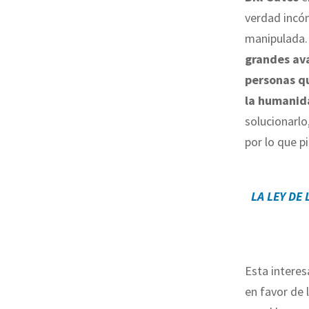
verdad incó
manipulada.
grandes ava
personas qu
la humanid
solucionarl
por lo que p
LA LEY DE
Esta interes
en favor de 