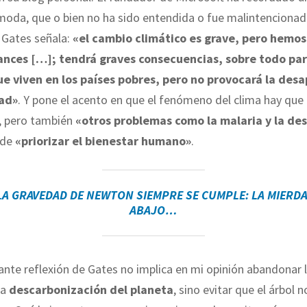
moda, que o bien no ha sido entendida o fue malintencion
 Gates señala:
«el cambio climático es grave, pero hemos
nces […]; tendrá graves consecuencias, sobre todo par
e viven en los países pobres, pero no provocará la desa
ad»
. Y pone el acento en que el fenómeno del clima hay que
o, pero también
«otros problemas como la malaria y la des
ide
«priorizar el bienestar humano»
.
 LA GRAVEDAD DE NEWTON SIEMPRE SE CUMPLE: LA MIERDA
ABAJO…
ante reflexión de Gates no implica en mi opinión abandonar
la
descarbonización del planeta
, sino evitar que el árbol 