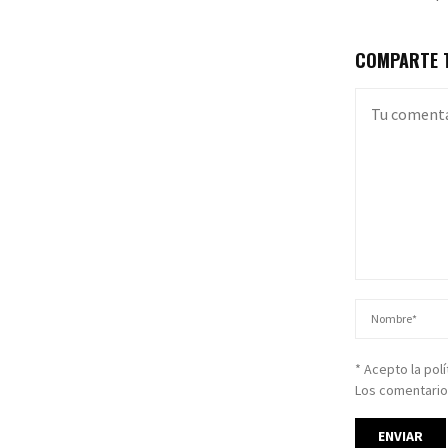
COMPARTE T
* Acepto la pol
Los comentario