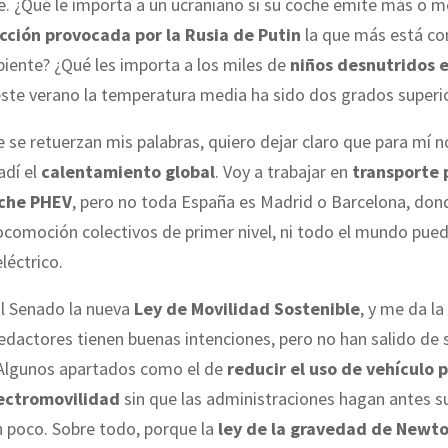
e. ¿Qué le importa a un ucraniano si su coche emite más o m
cción provocada por la Rusia de Putin
la que más está c
iente? ¿Qué les importa a los miles de
niños desnutridos e
este verano la temperatura media ha sido dos grados superi
 se retuerzan mis palabras, quiero dejar claro que para mí n
adí el
calentamiento global
. Voy a trabajar en
transporte 
che PHEV
, pero no toda España es Madrid o Barcelona, don
comoción colectivos de primer nivel, ni todo el mundo pued
léctrico.
al Senado la nueva
Ley de Movilidad Sostenible
, y me da l
edactores tienen buenas intenciones, pero no han salido de 
Algunos apartados como el de
reducir el uso de vehículo 
lectromovilidad
sin que las administraciones hagan antes s
n poco. Sobre todo, porque la
ley de la gravedad de Newt