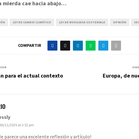
a mierda cae hacia abajo…
IÓN
LEY DE CAMBIO CLIMÁTICO
LEY DE MOVILIDAD SOSTENIBLE
OPINIÓN
SE
COMPARTIR
RIOR
SIG
an para el actual contexto
Europa, de nu
IO
essly
06/11/2025 at 2:52 pm
Me parece una excelente reflexión y artículo!