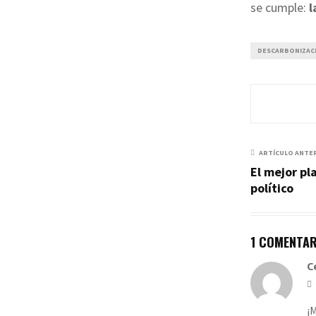
se cumple:
l
DESCARBONIZAC
ARTÍCULO ANTE
El mejor pl
político
1 COMENTAR
C
¡