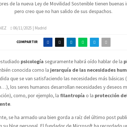
ores de la nueva Ley de Movilidad Sostenible tienen buenas i
pero creo que no han salido de sus despachos.
NEZ
06/11/2025
| Madrid
COMPARTIR
estudiado
psicología
seguramente habrá oído hablar de la
p
mbién conocida como la
jerarquía de las necesidades hu
edida que se van satisfaciendo las necesidades más básicas (
n…), los seres humanos desarrollan necesidades y deseos 
ación), como, por ejemplo, la
filantropía
o la
protección de
ente
.
e, se ha armado una bien gorda a raíz del último post publ
n su blog personal. El fundador de Microsoft ha recordado u