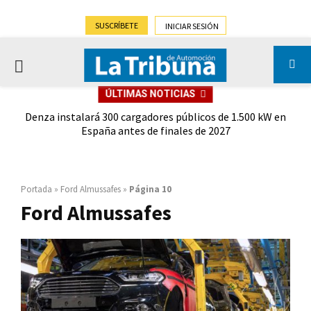
SUSCRÍBETE
INICIAR SESIÓN
PRIMARY
ÚLTIMAS NOTICIAS
MENU
iado
Denza instalará 300 cargadores públicos de 1.500 kW en
E
España antes de finales de 2027
Portada
»
Ford Almussafes
»
Página 10
Ford Almussafes