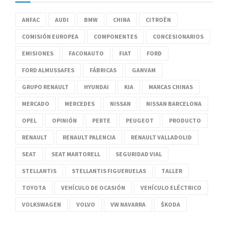
ANFAC
AUDI
BMW
CHINA
CITROËN
COMISIÓN EUROPEA
COMPONENTES
CONCESIONARIOS
EMISIONES
FACONAUTO
FIAT
FORD
FORD ALMUSSAFES
FÁBRICAS
GANVAM
GRUPO RENAULT
HYUNDAI
KIA
MARCAS CHINAS
MERCADO
MERCEDES
NISSAN
NISSAN BARCELONA
OPEL
OPINIÓN
PERTE
PEUGEOT
PRODUCTO
RENAULT
RENAULT PALENCIA
RENAULT VALLADOLID
SEAT
SEAT MARTORELL
SEGURIDAD VIAL
STELLANTIS
STELLANTIS FIGUERUELAS
TALLER
TOYOTA
VEHÍCULO DE OCASIÓN
VEHÍCULO ELÉCTRICO
VOLKSWAGEN
VOLVO
VW NAVARRA
ŠKODA