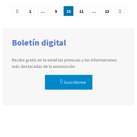
Paginación
1
…
9
10
11
…
13
de
entradas
Boletín digital
Recibe gratis en tu email las primicias y las informaciones
más destacadas de la automoción.
Suscribirme