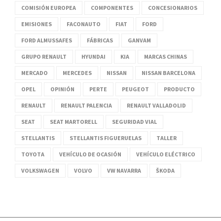
COMISIÓN EUROPEA
COMPONENTES
CONCESIONARIOS
EMISIONES
FACONAUTO
FIAT
FORD
FORD ALMUSSAFES
FÁBRICAS
GANVAM
GRUPO RENAULT
HYUNDAI
KIA
MARCAS CHINAS
MERCADO
MERCEDES
NISSAN
NISSAN BARCELONA
OPEL
OPINIÓN
PERTE
PEUGEOT
PRODUCTO
RENAULT
RENAULT PALENCIA
RENAULT VALLADOLID
SEAT
SEAT MARTORELL
SEGURIDAD VIAL
STELLANTIS
STELLANTIS FIGUERUELAS
TALLER
TOYOTA
VEHÍCULO DE OCASIÓN
VEHÍCULO ELÉCTRICO
VOLKSWAGEN
VOLVO
VW NAVARRA
ŠKODA