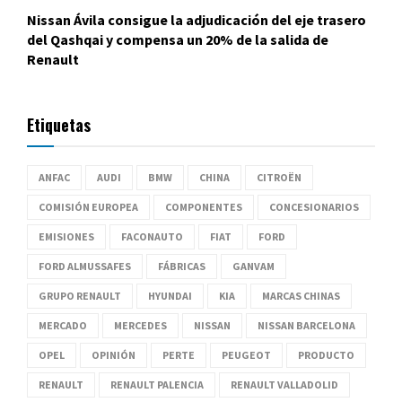
Nissan Ávila consigue la adjudicación del eje trasero
del Qashqai y compensa un 20% de la salida de
Renault
Etiquetas
ANFAC
AUDI
BMW
CHINA
CITROËN
COMISIÓN EUROPEA
COMPONENTES
CONCESIONARIOS
EMISIONES
FACONAUTO
FIAT
FORD
FORD ALMUSSAFES
FÁBRICAS
GANVAM
GRUPO RENAULT
HYUNDAI
KIA
MARCAS CHINAS
MERCADO
MERCEDES
NISSAN
NISSAN BARCELONA
OPEL
OPINIÓN
PERTE
PEUGEOT
PRODUCTO
RENAULT
RENAULT PALENCIA
RENAULT VALLADOLID