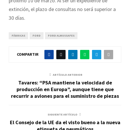
próximo 10 de marzo. Al ser un expediente de
extinción, el plazo de consultas no será superior a
30 días.
FÁBRICAS
FORD
FORD ALMUSSAFES
COMPARTIR
ARTÍCULO ANTERIOR
Tavares: “PSA mantiene la velocidad de
producción en Europa”, aunque tiene que
recurrir a aviones para el suministro de piezas
SIGUIENTE ARTÍCULO
El Consejo de la UE da el visto bueno a la nueva
etiqueta de neumáticos