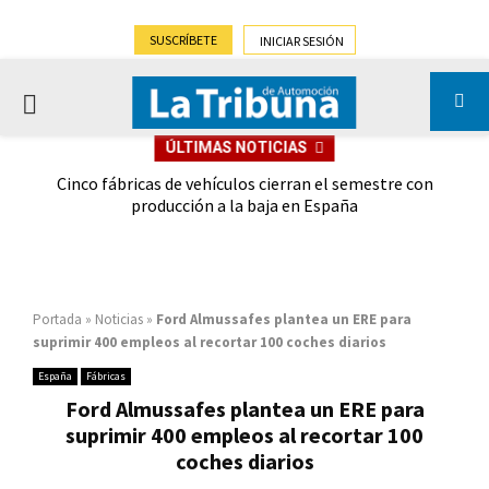
SUSCRÍBETE
INICIAR SESIÓN
PRIMARY
ÚLTIMAS NOTICIAS
MENU
 las
Cinco fábricas de vehículos cierran el semestre con
G
ión
producción a la baja en España
Portada
»
Noticias
»
Ford Almussafes plantea un ERE para
suprimir 400 empleos al recortar 100 coches diarios
España
Fábricas
Ford Almussafes plantea un ERE para
suprimir 400 empleos al recortar 100
coches diarios