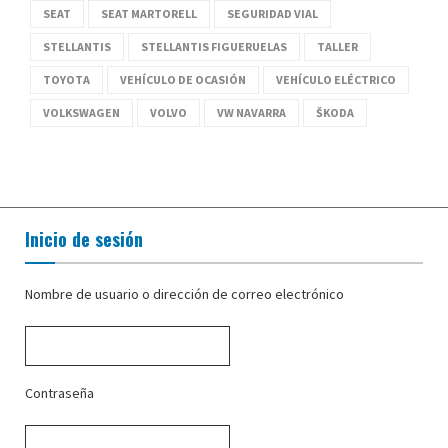
SEAT
SEAT MARTORELL
SEGURIDAD VIAL
STELLANTIS
STELLANTIS FIGUERUELAS
TALLER
TOYOTA
VEHÍCULO DE OCASIÓN
VEHÍCULO ELÉCTRICO
VOLKSWAGEN
VOLVO
VW NAVARRA
ŠKODA
Inicio de sesión
Nombre de usuario o dirección de correo electrónico
Contraseña