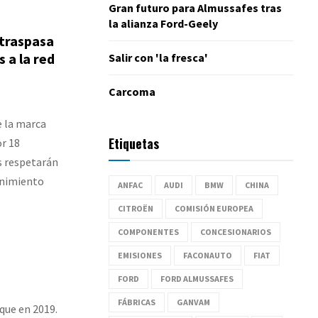
Gran futuro para Almussafes tras
la alianza Ford-Geely
 traspasa
 a la red
Salir con 'la fresca'
Carcoma
e la marca
Etiquetas
r 18
es respetarán
enimiento
ANFAC
AUDI
BMW
CHINA
CITROËN
COMISIÓN EUROPEA
COMPONENTES
CONCESIONARIOS
EMISIONES
FACONAUTO
FIAT
FORD
FORD ALMUSSAFES
FÁBRICAS
GANVAM
que en 2019.