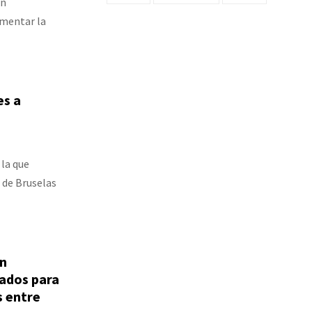
un
umentar la
es a
 la que
 de Bruselas
n
ados para
s entre