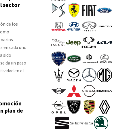
l sector
ón de los
 como
onarios
os en cada uno
a sido
 se da un paso
tividad en el
utomoción
un plan de