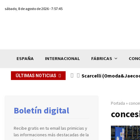
sábado, 8 de agosto de 2026 - 7:57:45
ESPAÑA
INTERNACIONAL
FÁBRICAS
CONC
d es clave»
Scarcelli (Omoda&Jaecoo)
ÚLTIMAS NOTICIAS
Portada
»
conces
Boletín digital
conces
Recibe gratis en tu email las primicias y
las informaciones más destacadas de la