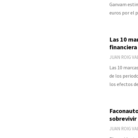
Ganvam estima
euros por el 
Las 10 mar
financiera
JUAN ROIG VA
Las 10 marca
de los periodo
los efectos d
Faconauto:
sobrevivir 
JUAN ROIG VA