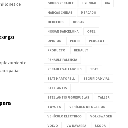
GRUPO RENAULT
HYUNDAI
KIA
millones de
MARCAS CHINAS
MERCADO
MERCEDES
NISSAN
NISSAN BARCELONA
OPEL
 carga
OPINIÓN
PERTE
PEUGEOT
PRODUCTO
RENAULT
RENAULT PALENCIA
 aplazamiento
RENAULT VALLADOLID
SEAT
para paliar
SEAT MARTORELL
SEGURIDAD VIAL
STELLANTIS
STELLANTIS FIGUERUELAS
TALLER
 para
TOYOTA
VEHÍCULO DE OCASIÓN
VEHÍCULO ELÉCTRICO
VOLKSWAGEN
VOLVO
VW NAVARRA
ŠKODA