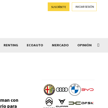
INICIAR SESIÓN
SUSCRÍBETE
RENTING
ECOAUTO
MERCADO
OPINIÓN
»
Rena
irman con
rio para