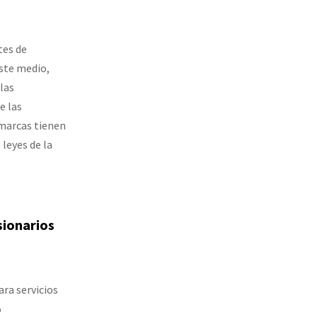
tes de
este medio,
las
e las
 marcas tienen
leyes de la
sionarios
ra servicios
%