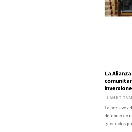
La Alianz
comunitari
inversion
JUAN ROIG VA
La portavoz d
defendió en u
generados por