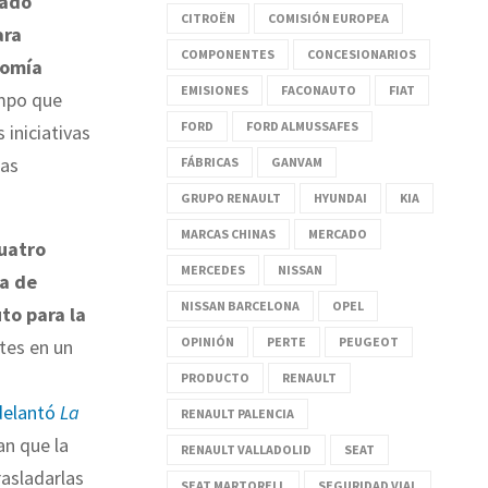
ado
CITROËN
COMISIÓN EUROPEA
ara
COMPONENTES
CONCESIONARIOS
nomía
EMISIONES
FACONAUTO
FIAT
empo que
FORD
FORD ALMUSSAFES
 iniciativas
ias
FÁBRICAS
GANVAM
GRUPO RENAULT
HYUNDAI
KIA
MARCAS CHINAS
MERCADO
cuatro
MERCEDES
NISSAN
ia de
NISSAN BARCELONA
OPEL
to para la
OPINIÓN
PERTE
PEUGEOT
ntes en un
PRODUCTO
RENAULT
delantó
La
RENAULT PALENCIA
an que la
RENAULT VALLADOLID
SEAT
trasladarlas
SEAT MARTORELL
SEGURIDAD VIAL