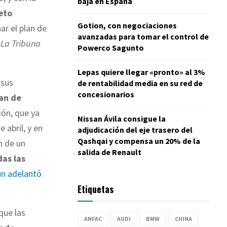
baja en España
Reto
Gotion, con negociaciones
ar el plan de
avanzadas para tomar el control de
a
La Tribuna
Powerco Sagunto
Lepas quiere llegar «pronto» al 3%
 sus
de rentabilidad media en su red de
concesionarios
lan de
ión, que ya
Nissan Ávila consigue la
 abril, y en
adjudicación del eje trasero del
Qashqai y compensa un 20% de la
n de un
salida de Renault
das las
n adelantó
Etiquetas
que las
ANFAC
AUDI
BMW
CHINA