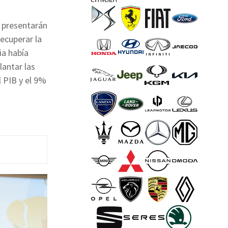
, presentarán
recuperar la
ia había
lantar las
l PIB y el 9%