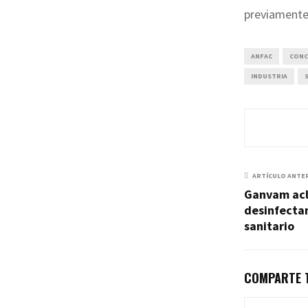
previamente
ANFAC
CONC
INDUSTRIA
ARTÍCULO ANTE
Ganvam acl
desinfectan
sanitario
COMPARTE T