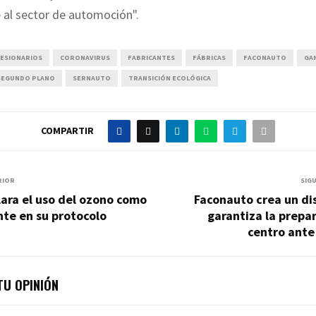
 al sector de automoción".
ESIONARIOS
CORONAVIRUS
FABRICANTES
FÁBRICAS
FACONAUTO
GA
SEGUNDO PLANO
SERNAUTO
TRANSICIÓN ECOLÓGICA
COMPARTIR
RIOR
SIG
ara el uso del ozono como
Faconauto crea un di
te en su protocolo
garantiza la prepa
centro ante
U OPINIÓN