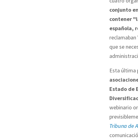
cuatro organ
conjunto en
contener "l
española, r
reclamaban 
que se neces
administraci
Esta última 
asociacion
Estado de 
Diversifica
webinario o
previsiblem
Tribuna de 
comunicació