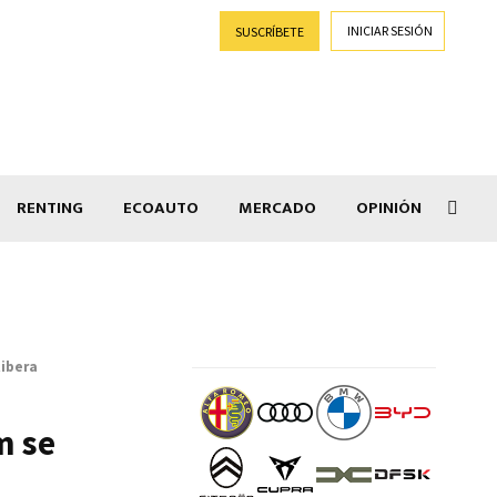
INICIAR SESIÓN
SUSCRÍBETE
RENTING
ECOAUTO
MERCADO
OPINIÓN
Goti
Ribera
m se