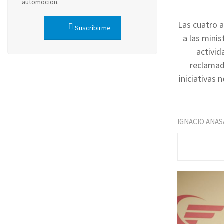
automoción.
Las cuatro a
Suscribirme
a las minis
activid
reclamado
iniciativas 
IGNACIO ANAS