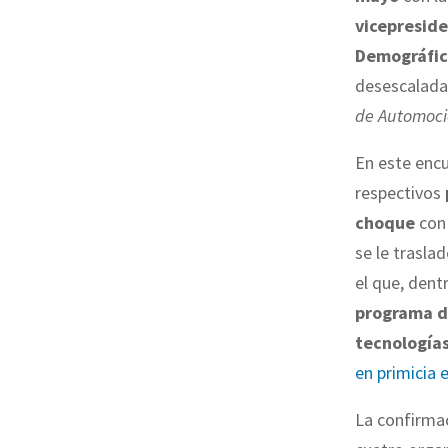
vicepreside
Demográfic
desescalada
de Automoc
En este encu
respectivos
choque
con 
se le traslad
el que, dent
programa de
tecnologías
en primicia 
La confirmac