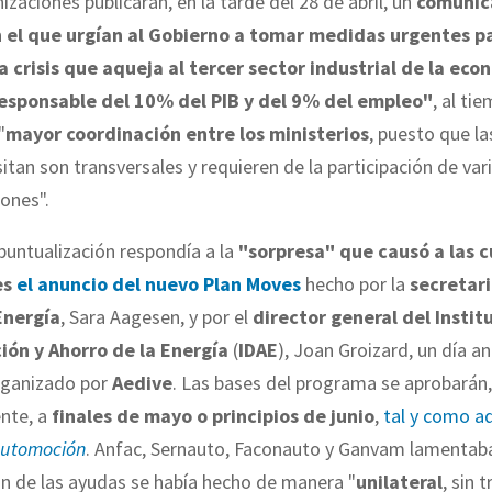
izaciones publicaran, en la tarde del 28 de abril, un
comunic
 el que urgían al Gobierno a tomar medidas urgentes p
a crisis que aqueja al tercer sector industrial de la eco
esponsable del 10% del PIB y del 9% del empleo"
, al ti
"
mayor coordinación entre los ministerios
, puesto que las
itan son transversales y requieren de la participación de var
ones".
puntualización respondía a la
"sorpresa" que causó a las 
es
el anuncio del nuevo Plan Moves
hecho por la
secretar
Energía
, Sara Aagesen, y por el
director general del Institu
ción y Ahorro de la Energía
(
IDAE
), Joan Groizard, un día a
rganizado por
Aedive
. Las bases del programa se aprobarán,
ente, a
finales de mayo o principios de junio
,
tal y como a
Automoción
. Anfac, Sernauto, Faconauto y Ganvam lamentab
n de las ayudas se había hecho de manera "
unilateral
, sin 