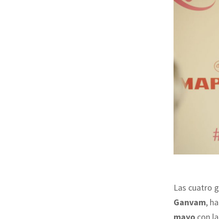
Las cuatro 
Ganvam
, h
mayo
con l