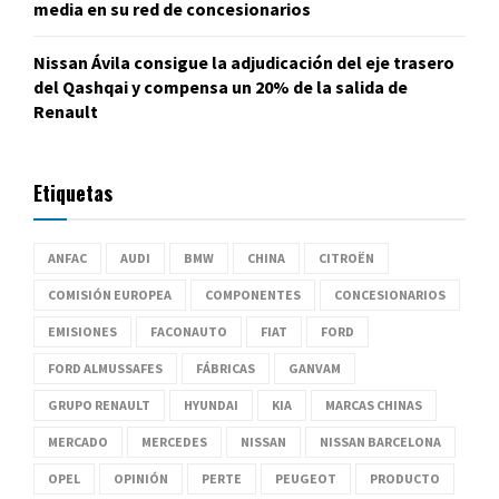
media en su red de concesionarios
Nissan Ávila consigue la adjudicación del eje trasero
del Qashqai y compensa un 20% de la salida de
Renault
Etiquetas
ANFAC
AUDI
BMW
CHINA
CITROËN
COMISIÓN EUROPEA
COMPONENTES
CONCESIONARIOS
EMISIONES
FACONAUTO
FIAT
FORD
FORD ALMUSSAFES
FÁBRICAS
GANVAM
GRUPO RENAULT
HYUNDAI
KIA
MARCAS CHINAS
MERCADO
MERCEDES
NISSAN
NISSAN BARCELONA
OPEL
OPINIÓN
PERTE
PEUGEOT
PRODUCTO