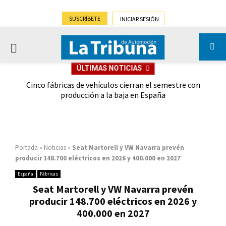
SUSCRÍBETE
INICIAR SESIÓN
PRIMARY
ÚLTIMAS NOTICIAS
MENU
 las
Cinco fábricas de vehículos cierran el semestre con
G
ión
producción a la baja en España
Portada
»
Noticias
»
Seat Martorell y VW Navarra prevén
producir 148.700 eléctricos en 2026 y 400.000 en 2027
España
Fábricas
Seat Martorell y VW Navarra prevén
producir 148.700 eléctricos en 2026 y
400.000 en 2027