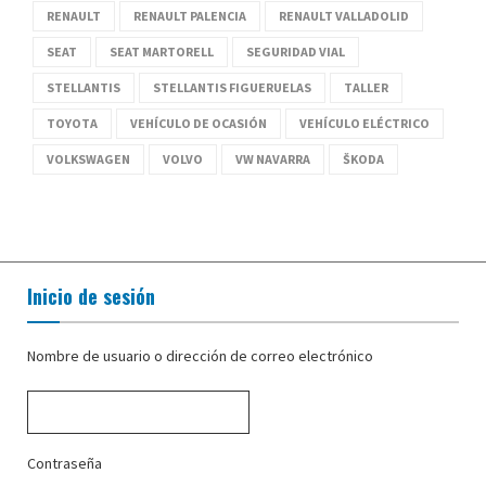
RENAULT
RENAULT PALENCIA
RENAULT VALLADOLID
SEAT
SEAT MARTORELL
SEGURIDAD VIAL
STELLANTIS
STELLANTIS FIGUERUELAS
TALLER
TOYOTA
VEHÍCULO DE OCASIÓN
VEHÍCULO ELÉCTRICO
VOLKSWAGEN
VOLVO
VW NAVARRA
ŠKODA
Inicio de sesión
Nombre de usuario o dirección de correo electrónico
Contraseña