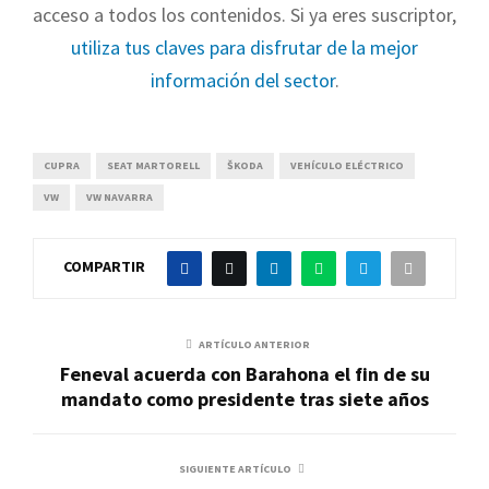
acceso a todos los contenidos. Si ya eres suscriptor,
utiliza tus claves para disfrutar de la mejor
información del sector
.
CUPRA
SEAT MARTORELL
ŠKODA
VEHÍCULO ELÉCTRICO
VW
VW NAVARRA
COMPARTIR
ARTÍCULO ANTERIOR
Feneval acuerda con Barahona el fin de su
mandato como presidente tras siete años
SIGUIENTE ARTÍCULO