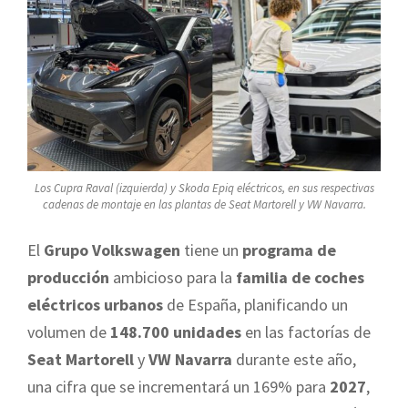
Los Cupra Raval (izquierda) y Skoda Epiq eléctricos, en sus respectivas
cadenas de montaje en las plantas de Seat Martorell y VW Navarra.
El
Grupo Volkswagen
tiene un
programa de
producción
ambicioso para la
familia de coches
eléctricos urbanos
de España, planificando un
volumen de
148.700 unidades
en las factorías de
Seat Martorell
y
VW Navarra
durante este año,
una cifra que se incrementará un 169% para
2027
,