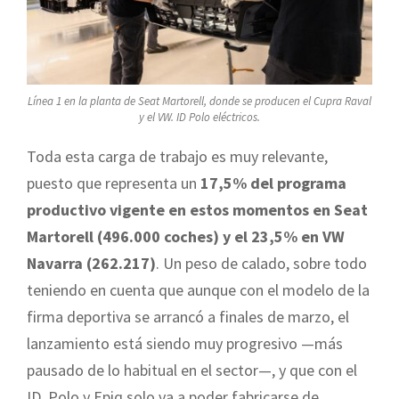
Línea 1 en la planta de Seat Martorell, donde se producen el Cupra Raval
y el VW. ID Polo eléctricos.
Toda esta carga de trabajo es muy relevante,
puesto que representa un
17,5% del programa
productivo vigente en estos momentos en Seat
Martorell (496.000 coches) y el 23,5% en VW
Navarra (262.217)
. Un peso de calado, sobre todo
teniendo en cuenta que aunque con el modelo de la
firma deportiva se arrancó a finales de marzo, el
lanzamiento está siendo muy progresivo —más
pausado de lo habitual en el sector—, y que con el
ID. Polo y Epiq solo va a poder fabricarse de