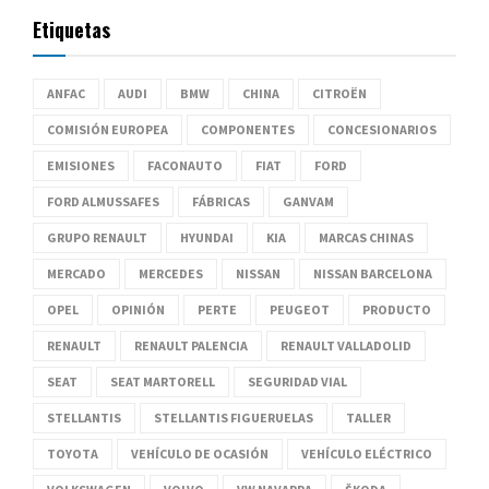
Etiquetas
ANFAC
AUDI
BMW
CHINA
CITROËN
COMISIÓN EUROPEA
COMPONENTES
CONCESIONARIOS
EMISIONES
FACONAUTO
FIAT
FORD
FORD ALMUSSAFES
FÁBRICAS
GANVAM
GRUPO RENAULT
HYUNDAI
KIA
MARCAS CHINAS
MERCADO
MERCEDES
NISSAN
NISSAN BARCELONA
OPEL
OPINIÓN
PERTE
PEUGEOT
PRODUCTO
RENAULT
RENAULT PALENCIA
RENAULT VALLADOLID
SEAT
SEAT MARTORELL
SEGURIDAD VIAL
STELLANTIS
STELLANTIS FIGUERUELAS
TALLER
TOYOTA
VEHÍCULO DE OCASIÓN
VEHÍCULO ELÉCTRICO