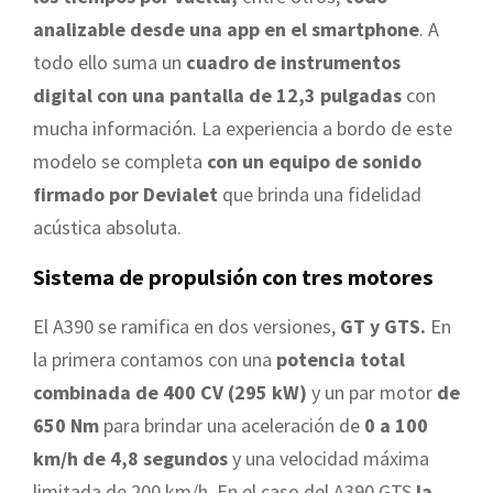
analizable desde una app en el smartphone
. A
todo ello suma un
cuadro de instrumentos
digital con una pantalla de 12,3 pulgadas
con
mucha información. La experiencia a bordo de este
modelo se completa
con un equipo de sonido
firmado por Devialet
que brinda una fidelidad
acústica absoluta.
Sistema de propulsión con tres motores
El A390 se ramifica en dos versiones,
GT y GTS.
En
la primera contamos con una
potencia total
combinada de 400 CV (295 kW)
y un par motor
de
650 Nm
para brindar una aceleración de
0 a 100
km/h de 4,8 segundos
y una velocidad máxima
limitada de 200 km/h. En el caso del A390 GTS
la