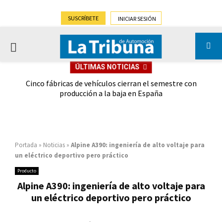
SUSCRÍBETE
INICIAR SESIÓN
PRIMARY
ÚLTIMAS NOTICIAS
MENU
 las
Cinco fábricas de vehículos cierran el semestre con
G
ión
producción a la baja en España
Portada
»
Noticias
»
Alpine A390: ingeniería de alto voltaje para
un eléctrico deportivo pero práctico
Producto
Alpine A390: ingeniería de alto voltaje para
un eléctrico deportivo pero práctico