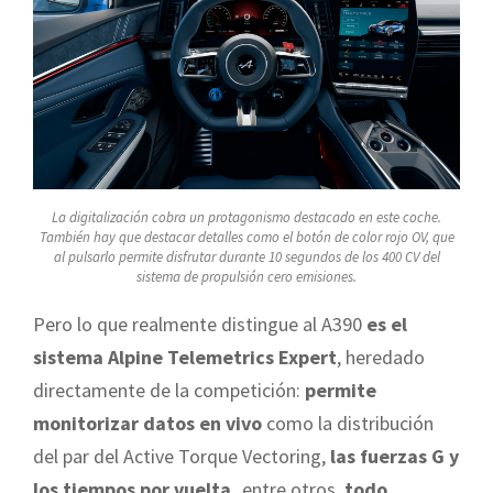
La digitalización cobra un protagonismo destacado en este coche.
También hay que destacar detalles como el botón de color rojo OV, que
al pulsarlo permite disfrutar durante 10 segundos de los 400 CV del
sistema de propulsión cero emisiones.
Pero lo que realmente distingue al A390
es el
sistema Alpine Telemetrics Expert
, heredado
directamente de la competición:
permite
monitorizar datos en vivo
como la distribución
del par del Active Torque Vectoring,
las fuerzas G y
los tiempos por vuelta,
entre otros,
todo