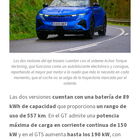
Los dos motores del eje trasero cuentan con el sistema Active Torque
Vectoring, que funciona como un autoblocante electrónico y consigue,
repartiendo el mayor par motor a la rueda que más lo necesita en cada
momento, que el coche no se salga de la trayectoria marcada por el
volante.
Las dos versiones
cuentan con una batería de 89
kWh de capacidad
que proporciona
un rango de
uso de 557 km
. En el GT admite una
potencia
máxima de carga en corriente continua de 150
kW
y en el GTS aumenta
hasta los 190 kW
, con