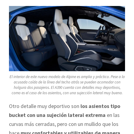
El interior de este nuevo modelo de Alpine es amplio y práctico. Pese a la
acusada caída de la línea del techo atrás se pueden acomodar con
holgura dos pasajeros. El A390 cuenta con detalles muy deportivos,
como es el caso de los asientos, con una sujección lateral muy buena.
Otro detalle muy deportivo son
los asientos tipo
bucket con una sujeción lateral extrema
en las
curvas más cerradas, pero con un mullido que los
hace
muy confortables y utilizables de manera