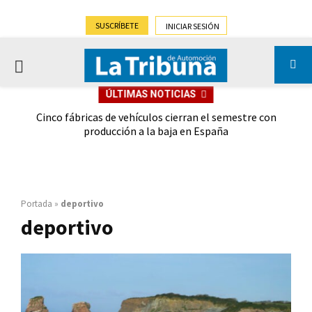
SUSCRÍBETE
INICIAR SESIÓN
PRIMARY
ÚLTIMAS NOTICIAS
MENU
 las
Cinco fábricas de vehículos cierran el semestre con
G
ión
producción a la baja en España
Portada
»
deportivo
deportivo