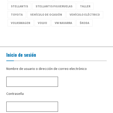
STELLANTIS
STELLANTIS FIGUERUELAS
TALLER
TOYOTA
VEHÍCULO DE OCASIÓN
VEHÍCULO ELÉCTRICO
VOLKSWAGEN
VOLVO
VW NAVARRA
ŠKODA
Inicio de sesión
Nombre de usuario o dirección de correo electrónico
Contraseña