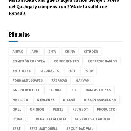
Nissan Ávila consigue la adjudicación del eje trasero
del Qashqai y compensa un 20% de la salida de
Renault
Etiquetas
ANFAC
AUDI
BMW
CHINA
CITROËN
COMISIÓN EUROPEA
COMPONENTES
CONCESIONARIOS
EMISIONES
FACONAUTO
FIAT
FORD
FORD ALMUSSAFES
FÁBRICAS
GANVAM
GRUPO RENAULT
HYUNDAI
KIA
MARCAS CHINAS
MERCADO
MERCEDES
NISSAN
NISSAN BARCELONA
OPEL
OPINIÓN
PERTE
PEUGEOT
PRODUCTO
RENAULT
RENAULT PALENCIA
RENAULT VALLADOLID
SEAT
SEAT MARTORELL
SEGURIDAD VIAL