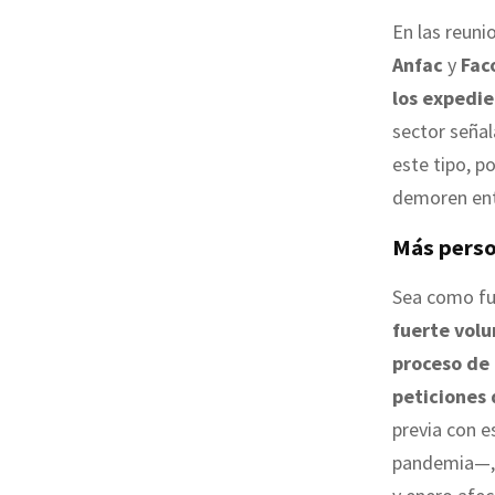
En las reuni
Anfac
y
Fac
los expedie
sector señal
este tipo, p
demoren ent
Más person
Sea como fu
fuerte vol
proceso de
peticiones 
previa con 
pandemia—, 