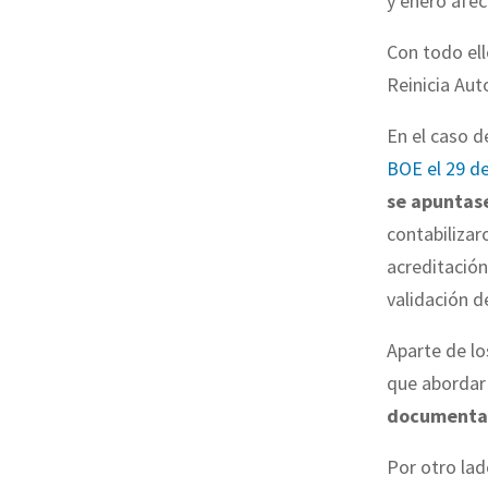
y enero afec
Con todo ell
Reinicia Aut
En el caso d
BOE el 29 d
se apuntase
contabilizar
acreditación
validación d
Aparte de lo
que abordar
documenta
Por otro lad