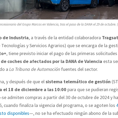
ncesionario del Grupo Marcos en Valencia, tras el paso de la DANA el 29 de octubre. 
o de Industria
, a través de la entidad colaboradora
Tragsa
Tecnologías y Servicios Agrarios) que se encarga de la gest
to+
, tiene previsto iniciar el pago de las primeras solicitudes
 de coches de afectados por la DANA de Valencia
esta se
ado a
La Tribuna de Automoción
fuentes del sector.
ha, y después de que el
sistema telemático de gestión
(S
la el 18 de diciembre a las 10:00
para que se pudieran regi
—se admiten compras a partir del 30 de octubre de 2024 y ha
5, cuando finaliza la vigencia del programa, o se agoten los
sto disponibles
—, no se ha efectuado ningún abono de la su