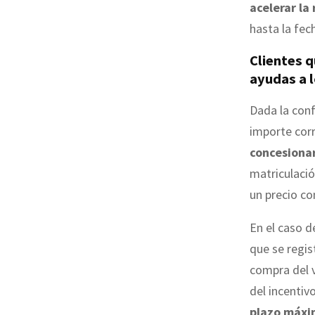
acelerar la
hasta la fec
Clientes q
ayudas a 
Dada la conf
importe corr
concesiona
matriculació
un precio co
En el caso d
que se regis
compra del v
del incenti
plazo máxim