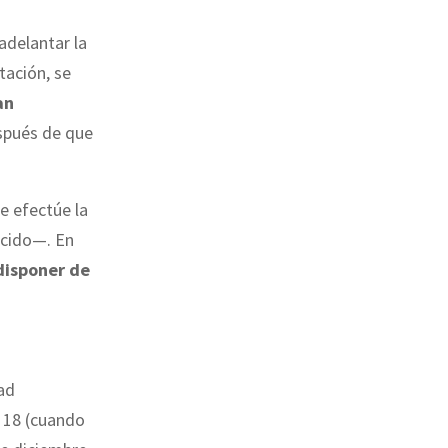
adelantar la
tación, se
an
spués de que
se efectúe la
ucido—. En
disponer de
ad
l 18 (cuando