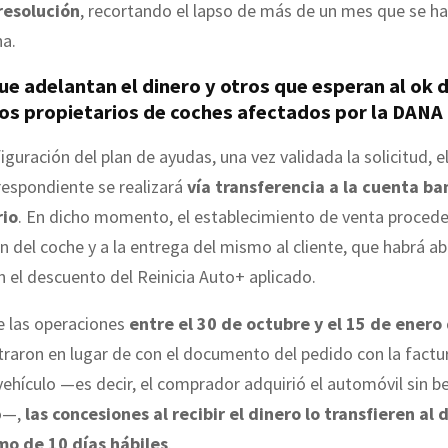
 resolución
, recortando el lapso de más de un mes que se 
ha.
ue adelantan el dinero y otros que esperan al ok d
los propietarios de coches afectados por la DANA
iguración del plan de ayudas, una vez validada la solicitud, e
espondiente se realizará
vía transferencia a la cuenta ba
rio
. En dicho momento, el establecimiento de venta proceder
n del coche y a la entrega del mismo al cliente, que habrá a
n el descuento del Reinicia Auto+ aplicado.
e las operaciones
entre el 30 de octubre y el 15 de enero
traron en lugar de con el documento del pedido con la factur
ehículo —es decir, el comprador adquirió el automóvil sin be
vo—,
las concesiones al recibir el dinero lo transfieren al
o de 10 días hábiles
.