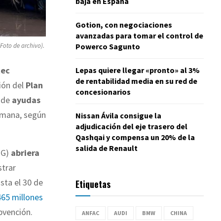
baja en España
Gotion, con negociaciones
avanzadas para tomar el control de
Powerco Sagunto
(Foto de archivo).
tec
Lepas quiere llegar «pronto» al 3%
de rentabilidad media en su red de
ión del
Plan
concesionarios
 de
ayudas
mana, según
Nissan Ávila consigue la
adjudicación del eje trasero del
Qashqai y compensa un 20% de la
salida de Renault
TG)
abriera
strar
sta el 30 de
Etiquetas
465 millones
bvención.
ANFAC
AUDI
BMW
CHINA