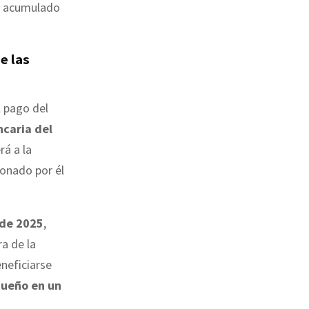
ha acumulado
e las
l pago del
ncaria del
á a la
bonado por él
 de 2025
,
a de la
neficiarse
 dueño en un