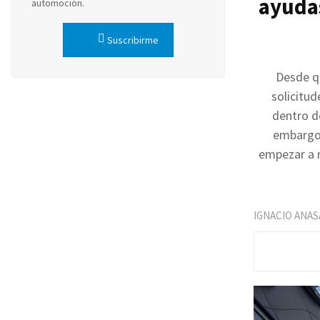
ayudas
automoción.
Suscribirme
Desde qu
solicitu
dentro de
embargo,
empezar a r
IGNACIO ANAS