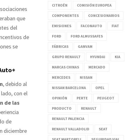
CITROËN
COMISIÓN EUROPEA
 asociaciones
COMPONENTES
CONCESIONARIOS
peraban que
EMISIONES
FACONAUTO
FIAT
ntes del
incentivos de
FORD
FORD ALMUSSAFES
iones se
FÁBRICAS
GANVAM
GRUPO RENAULT
HYUNDAI
KIA
MARCAS CHINAS
MERCADO
 Auto+
MERCEDES
NISSAN
ón
, debido al
NISSAN BARCELONA
OPEL
lado, con el
OPINIÓN
PERTE
PEUGEOT
n de las
PRODUCTO
RENAULT
eriencia
RENAULT PALENCIA
do de
RENAULT VALLADOLID
SEAT
n diciembre
SEAT MARTORELL
SEGURIDAD VIAL