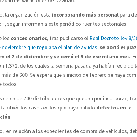
taban las vacaciones de Navidad.
o, la organización está
incorporando más personal
para de
o+, según informan a este periódico fuentes sectoriales.
e los
concesionarios
, tras publicarse el
Real Decreto-ley 8/2
e noviembre que regulaba el plan de ayudas
,
se abrió el pla
n el 2 de diciembre y se cerró el 9 de ese mismo mes
. E
on 1.372, de los cuales la semana pasada ya habían recibido l
 más de 600. Se espera que a inicios de febrero se haya com
e todos.
s cerca de 700 distribuidores que quedan por incorporar, Tr
 también los casos en los que haya habido
defectos en la
ción
.
o, en relación a los expedientes de compra de vehículos, de