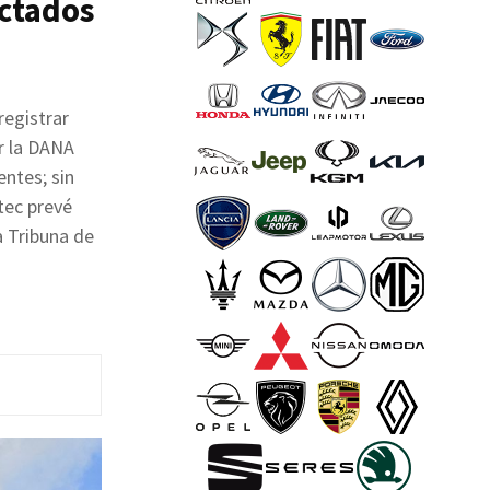
ectados
registrar
r la DANA
entes; sin
tec prevé
a Tribuna de