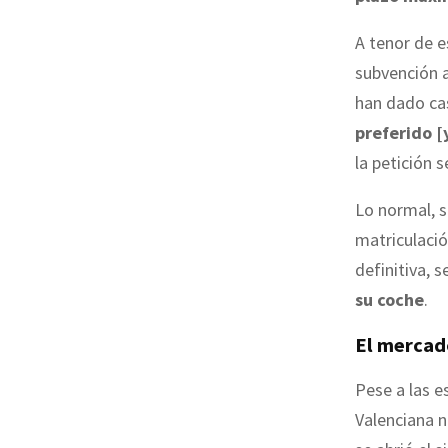
A tenor de e
subvención a
han dado c
preferido [
la petición 
Lo normal, s
matriculaci
definitiva, 
su coche
.
El mercad
Pese a las 
Valenciana n