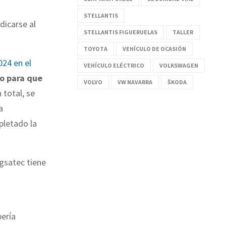
STELLANTIS
dicarse al
STELLANTIS FIGUERUELAS
TALLER
TOYOTA
VEHÍCULO DE OCASIÓN
024 en el
VEHÍCULO ELÉCTRICO
VOLKSWAGEN
zo para que
VOLVO
VW NAVARRA
ŠKODA
n total, se
a
pletado la
agsatec tiene
bería