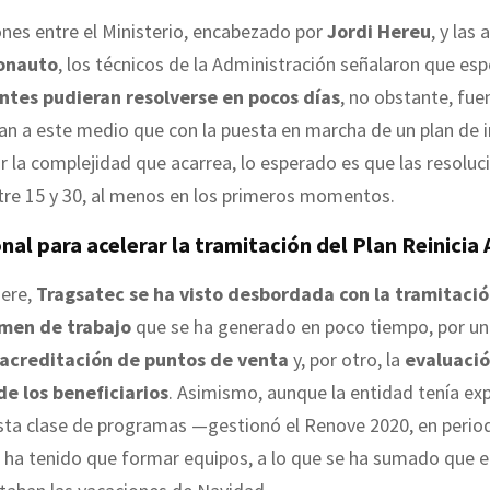
ones entre el Ministerio, encabezado por
Jordi Hereu
, y las
onauto
, los técnicos de la Administración señalaron que es
ntes pudieran resolverse en pocos días
, no obstante, fue
an a este medio que con la puesta en marcha de un plan de 
or la complejidad que acarrea, lo esperado es que las resoluc
re 15 y 30, al menos en los primeros momentos.
al para acelerar la tramitación del Plan Reinicia
ere,
Tragsatec se ha visto desbordada con la tramitaci
umen de trabajo
que se ha generado en poco tiempo, por un 
 acreditación de puntos de venta
y, por otro, la
evaluació
de los beneficiarios
. Asimismo, aunque la entidad tenía exp
esta clase de programas —gestionó el Renove 2020, en perio
ha tenido que formar equipos, a lo que se ha sumado que e