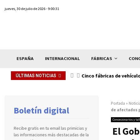
jueves, 30 de julio de 2026 - 9:00:31
ESPAÑA
INTERNACIONAL
FÁBRICAS
CONC
n de...
Cinco fábricas de vehícul
ÚLTIMAS NOTICIAS
Portada
»
Notici
Boletín digital
de afectados p
Concesionarios y tal
El Gob
Recibe gratis en tu email las primicias y
las informaciones más destacadas de la