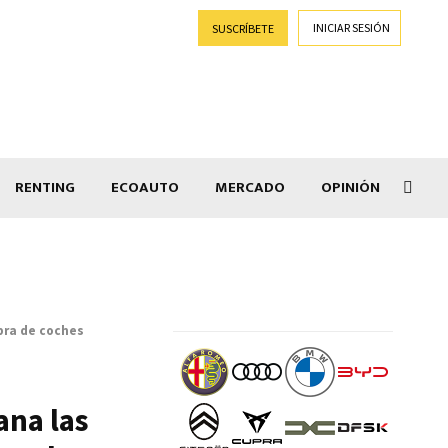
INICIAR SESIÓN
SUSCRÍBETE
RENTING
ECOAUTO
MERCADO
OPINIÓN
Goti
pra de coches
ana las