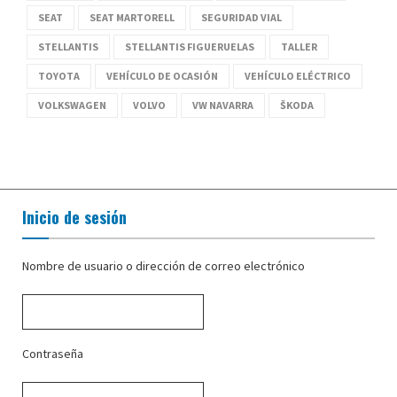
SEAT
SEAT MARTORELL
SEGURIDAD VIAL
STELLANTIS
STELLANTIS FIGUERUELAS
TALLER
TOYOTA
VEHÍCULO DE OCASIÓN
VEHÍCULO ELÉCTRICO
VOLKSWAGEN
VOLVO
VW NAVARRA
ŠKODA
Inicio de sesión
Nombre de usuario o dirección de correo electrónico
Contraseña