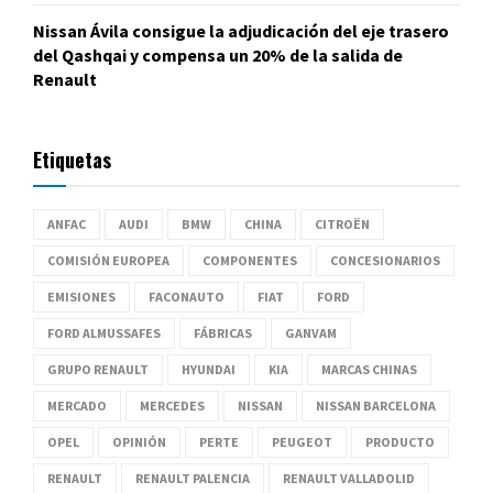
Nissan Ávila consigue la adjudicación del eje trasero
del Qashqai y compensa un 20% de la salida de
Renault
Etiquetas
ANFAC
AUDI
BMW
CHINA
CITROËN
COMISIÓN EUROPEA
COMPONENTES
CONCESIONARIOS
EMISIONES
FACONAUTO
FIAT
FORD
FORD ALMUSSAFES
FÁBRICAS
GANVAM
GRUPO RENAULT
HYUNDAI
KIA
MARCAS CHINAS
MERCADO
MERCEDES
NISSAN
NISSAN BARCELONA
OPEL
OPINIÓN
PERTE
PEUGEOT
PRODUCTO
RENAULT
RENAULT PALENCIA
RENAULT VALLADOLID