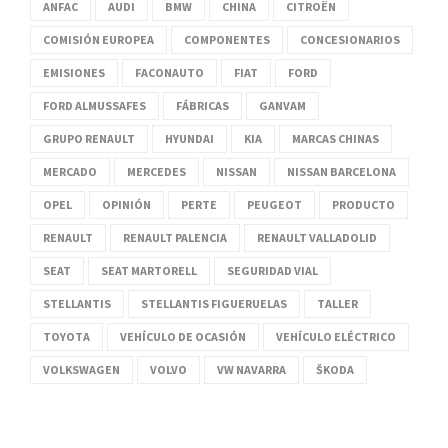
ANFAC
AUDI
BMW
CHINA
CITROËN
COMISIÓN EUROPEA
COMPONENTES
CONCESIONARIOS
EMISIONES
FACONAUTO
FIAT
FORD
FORD ALMUSSAFES
FÁBRICAS
GANVAM
GRUPO RENAULT
HYUNDAI
KIA
MARCAS CHINAS
MERCADO
MERCEDES
NISSAN
NISSAN BARCELONA
OPEL
OPINIÓN
PERTE
PEUGEOT
PRODUCTO
RENAULT
RENAULT PALENCIA
RENAULT VALLADOLID
SEAT
SEAT MARTORELL
SEGURIDAD VIAL
STELLANTIS
STELLANTIS FIGUERUELAS
TALLER
TOYOTA
VEHÍCULO DE OCASIÓN
VEHÍCULO ELÉCTRICO
VOLKSWAGEN
VOLVO
VW NAVARRA
ŠKODA