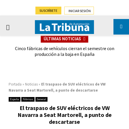
SUSCRÍBETE
INICIAR SESIÓN
PRIMARY
ÚLTIMAS NOTICIAS
MENU
 las
Cinco fábricas de vehículos cierran el semestre con
G
ión
producción a la baja en España
Portada
»
Noticias
»
El traspaso de SUV eléctricos de VW
Navarra a Seat Martorell, a punto de descartarse
España
Fábricas
General
El traspaso de SUV eléctricos de VW
Navarra a Seat Martorell, a punto de
descartarse