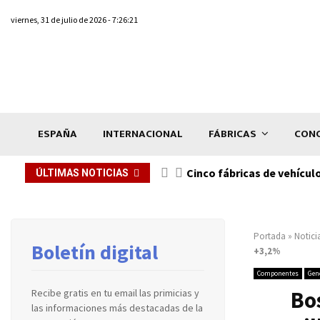
viernes, 31 de julio de 2026 - 7:26:21
ESPAÑA
INTERNACIONAL
FÁBRICAS
CONC
n de...
Cinco fábricas de vehícul
ÚLTIMAS NOTICIAS
Portada
»
Notici
Boletín digital
+3,2%
Componentes
Gen
Bo
Recibe gratis en tu email las primicias y
las informaciones más destacadas de la