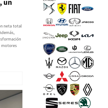
, un
n neta total
 Además,
ansformación
a motores