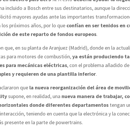
l ha incluido a Bosch entre sus destinatarios, aunque la direcc
licitó mayores ayudas ante las importantes transformacion
 los próximos años, por lo que
confían en ser tenidos en c
ición de este reparto de fondos europeos
.
on que, en su planta de Aranjuez (Madrid), donde en la actua
ezas para motores de combustión,
ya están produciendo t
s para mecánicas eléctricas
, con el problema añadido d
ples y requieren de una plantilla inferior
.
 aclararon que
la nueva reorganización del área de movil
ity
supone, en realidad, una
nueva manera de trabajar, c
 horizontales donde diferentes departamentos
tengan u
 interacción, teniendo en cuenta que la electrónica y la conec
s presente en la parte de powertrains.