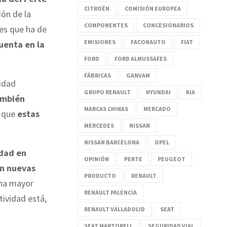
CITROËN
COMISIÓN EUROPEA
ión de la
COMPONENTES
CONCESIONARIOS
es que ha de
EMISIONES
FACONAUTO
FIAT
uenta en la
FORD
FORD ALMUSSAFES
FÁBRICAS
GANVAM
lidad
GRUPO RENAULT
HYUNDAI
KIA
ambién
MARCAS CHINAS
MERCADO
e que
estas
MERCEDES
NISSAN
NISSAN BARCELONA
OPEL
idad en
OPINIÓN
PERTE
PEUGEOT
on nuevas
PRODUCTO
RENAULT
na mayor
RENAULT PALENCIA
tividad está,
RENAULT VALLADOLID
SEAT
SEAT MARTORELL
SEGURIDAD VIAL