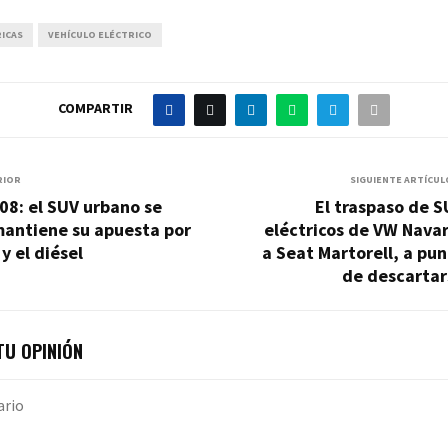
ICAS
VEHÍCULO ELÉCTRICO
COMPARTIR
RIOR
SIGUIENTE ARTÍCUL
08: el SUV urbano se
El traspaso de 
mantiene su apuesta por
eléctricos de VW Nava
 y el diésel
a Seat Martorell, a pu
de descartar
U OPINIÓN