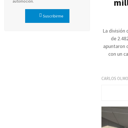
mil
automoción.
Suscribirme
La división
de 2.48
apuntaron q
con un c
CARLOS OLM