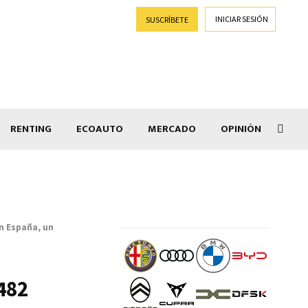
INICIAR SESIÓN
SUSCRÍBETE
RENTING
ECOAUTO
MERCADO
OPINIÓN
Goti
en España, un
482