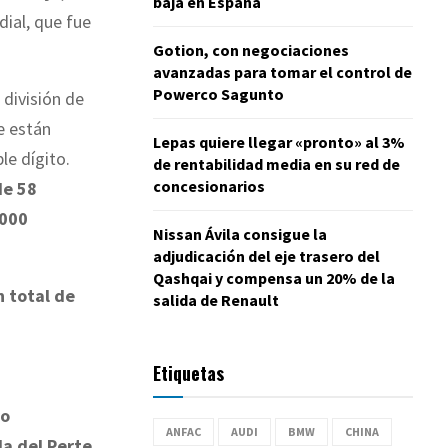
baja en España
ial, que fue
Gotion, con negociaciones
avanzadas para tomar el control de
Powerco Sagunto
 división de
e están
Lepas quiere llegar «pronto» al 3%
le dígito.
de rentabilidad media en su red de
concesionarios
de 58
.000
Nissan Ávila consigue la
adjudicación del eje trasero del
Qashqai y compensa un 20% de la
n total de
salida de Renault
Etiquetas
ro
ANFAC
AUDI
BMW
CHINA
da del Perte