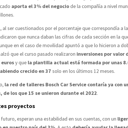
rcado
aporta el 3% del negocio
de la compañía a nivel mund
llones.
 al ser cuestionados por el porcentaje que correspondía a la
ndicaron que nunca daban las cifras de cada sección en la qu
unque en el caso de movilidad apuntó a que lo hicieron a dob
alzó que el curso pasado realizaron
inversiones por valor 
 euros
y que
la plantilla actual está formada por unas 8
habiendo crecido en 37
solo en los últimos 12 meses.
do,
la red de talleres Bosch Car Service contaría ya con u
, de los que 15 se unieron durante el 2022
.
es proyectos
 futuro, esperan una estabilidad en sus cuentas, con un
lige
 en nuestro país del 3%
. A esto
debería ayudar la llega