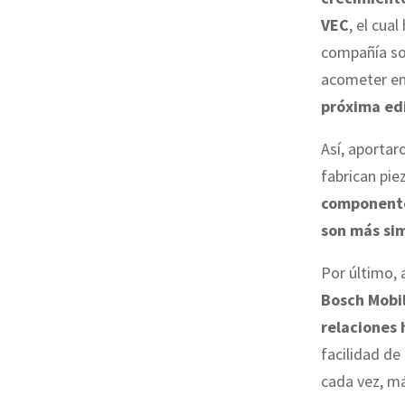
VEC
, el cua
compañía so
acometer en
próxima ed
Así, aportar
fabrican pi
componente
son más sim
Por último,
Bosch Mobil
relaciones
facilidad de
cada vez, má