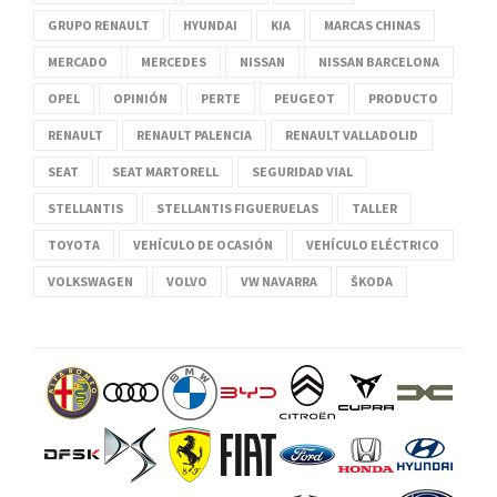
GRUPO RENAULT
HYUNDAI
KIA
MARCAS CHINAS
MERCADO
MERCEDES
NISSAN
NISSAN BARCELONA
OPEL
OPINIÓN
PERTE
PEUGEOT
PRODUCTO
RENAULT
RENAULT PALENCIA
RENAULT VALLADOLID
SEAT
SEAT MARTORELL
SEGURIDAD VIAL
STELLANTIS
STELLANTIS FIGUERUELAS
TALLER
TOYOTA
VEHÍCULO DE OCASIÓN
VEHÍCULO ELÉCTRICO
VOLKSWAGEN
VOLVO
VW NAVARRA
ŠKODA