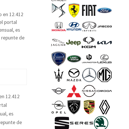
o en 12.412
l portal
ensual, es
e repunte de
en 12.412
rtal
ual, es
 repunte de