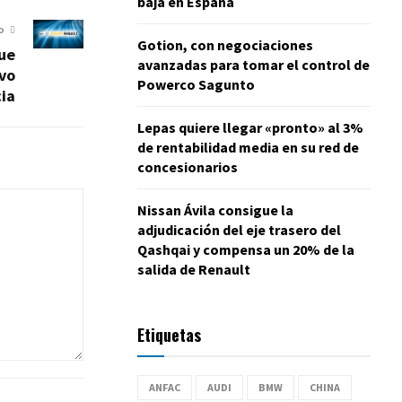
baja en España
O
Gotion, con negociaciones
ue
avanzadas para tomar el control de
evo
Powerco Sagunto
ia
Lepas quiere llegar «pronto» al 3%
de rentabilidad media en su red de
concesionarios
Nissan Ávila consigue la
adjudicación del eje trasero del
Qashqai y compensa un 20% de la
salida de Renault
Etiquetas
ANFAC
AUDI
BMW
CHINA