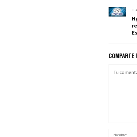
Hy
re
Es
COMPARTE T