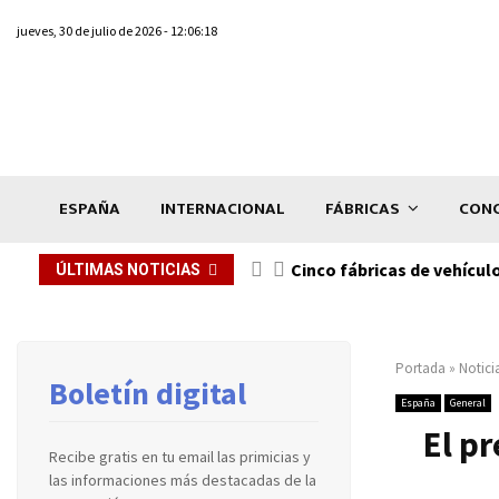
jueves, 30 de julio de 2026 - 12:06:18
ESPAÑA
INTERNACIONAL
FÁBRICAS
CONC
n de...
Cinco fábricas de vehícul
ÚLTIMAS NOTICIAS
Portada
»
Notici
Boletín digital
España
General
El pr
Recibe gratis en tu email las primicias y
las informaciones más destacadas de la