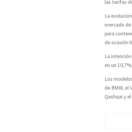
las tarifas 
La evolución
mercado de 
para contene
de ocasión 
La intención
en un 10,7%,
Los modelos
de BMW, el V
Qashqai y e