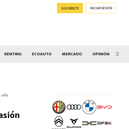
INICIAR SESIÓN
SUSCRÍBETE
RENTING
ECOAUTO
MERCADO
OPINIÓN
Goti
o año
casión