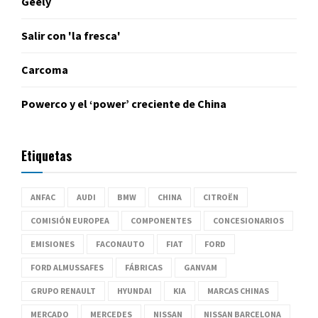
Geely
Salir con 'la fresca'
Carcoma
Powerco y el ‘power’ creciente de China
Etiquetas
ANFAC
AUDI
BMW
CHINA
CITROËN
COMISIÓN EUROPEA
COMPONENTES
CONCESIONARIOS
EMISIONES
FACONAUTO
FIAT
FORD
FORD ALMUSSAFES
FÁBRICAS
GANVAM
GRUPO RENAULT
HYUNDAI
KIA
MARCAS CHINAS
MERCADO
MERCEDES
NISSAN
NISSAN BARCELONA