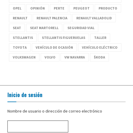
OPEL
OPINIÓN
PERTE
PEUGEOT
PRODUCTO
RENAULT
RENAULT PALENCIA
RENAULT VALLADOLID
SEAT
SEAT MARTORELL
SEGURIDAD VIAL
STELLANTIS
STELLANTIS FIGUERUELAS
TALLER
TOYOTA
VEHÍCULO DE OCASIÓN
VEHÍCULO ELÉCTRICO
VOLKSWAGEN
VOLVO
VW NAVARRA
ŠKODA
Inicio de sesión
Nombre de usuario o dirección de correo electrónico