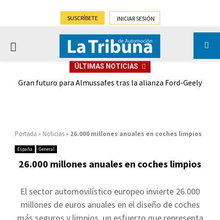
SUSCRÍBETE
INICIAR SESIÓN
PRIMARY
ÚLTIMAS NOTICIAS
MENU
,9%)
Gran futuro para Almussafes tras la alianza Ford-Geely
Portada
»
Noticias
»
26.000 millones anuales en coches limpios
España
General
26.000 millones anuales en coches limpios
El sector automovilístico europeo invierte 26.000
millones de euros anuales en el diseño de coches
más seguros y limpios, un esfuerzo que representa