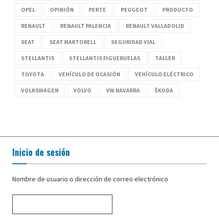
OPEL
OPINIÓN
PERTE
PEUGEOT
PRODUCTO
RENAULT
RENAULT PALENCIA
RENAULT VALLADOLID
SEAT
SEAT MARTORELL
SEGURIDAD VIAL
STELLANTIS
STELLANTIS FIGUERUELAS
TALLER
TOYOTA
VEHÍCULO DE OCASIÓN
VEHÍCULO ELÉCTRICO
VOLKSWAGEN
VOLVO
VW NAVARRA
ŠKODA
Inicio de sesión
Nombre de usuario o dirección de correo electrónico