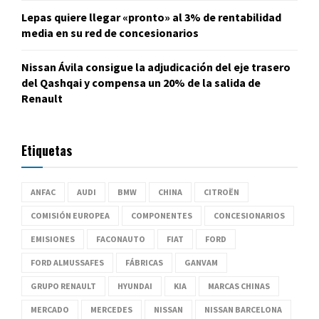
Lepas quiere llegar «pronto» al 3% de rentabilidad
media en su red de concesionarios
Nissan Ávila consigue la adjudicación del eje trasero
del Qashqai y compensa un 20% de la salida de
Renault
Etiquetas
ANFAC
AUDI
BMW
CHINA
CITROËN
COMISIÓN EUROPEA
COMPONENTES
CONCESIONARIOS
EMISIONES
FACONAUTO
FIAT
FORD
FORD ALMUSSAFES
FÁBRICAS
GANVAM
GRUPO RENAULT
HYUNDAI
KIA
MARCAS CHINAS
MERCADO
MERCEDES
NISSAN
NISSAN BARCELONA