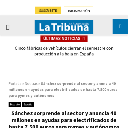
SUSCRÍBETE
INICIAR SESIÓN
PRIMARY
ÚLTIMAS NOTICIAS
MENU
 las
Cinco fábricas de vehículos cierran el semestre con
G
ión
producción a la baja en España
Portada
»
Noticias
»
Sánchez sorprende al sector y anuncia 40
millones en ayudas para electrificados de hasta 7.500 euros
para pymes y autónomos
Ecoauto
España
Sánchez sorprende al sector y anuncia 40
millones en ayudas para electrificados de
hasta 7.500 euros para pymes y autónomos